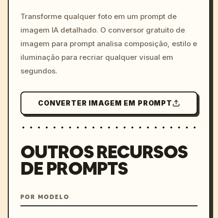
c, cyberpunk sunset, neon
colors, 8k --v 6.0
Transforme qualquer foto em um prompt de
imagem IA detalhado. O conversor gratuito de
imagem para prompt analisa composição, estilo e
iluminação para recriar qualquer visual em
segundos.
CONVERTER IMAGEM EM PROMPT
OUTROS RECURSOS
DE PROMPTS
POR MODELO