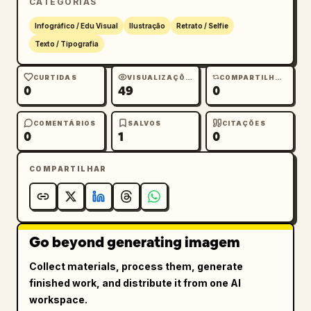
CATEGORIAS
Infográfico / Edu Visual
Ilustração
Retrato / Selfie
Texto / Tipografia
CURTIDAS
VISUALIZAÇÕES
COMPARTILHAMENTOS
0
49
0
COMENTÁRIOS
SALVOS
CITAÇÕES
0
1
0
COMPARTILHAR
Go beyond generating imagem
Collect materials, process them, generate
finished work, and distribute it from one AI
workspace.