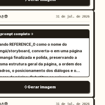
drão de quatro painéis 2x2, separados por
rdas marrons finas entre cada painel. Título
perior: caracteres grandes "
",
Dia do Casal
さ🥺
31 de jul. de 2026
m um pequeno coração de cada lado, estilo
nuscrito em marrom escuro. [Conteúdo dos
GPT IMAGE 2
 prompt completo
tro painéis] Painel 1: Retrato de pé de um
vem casal asiático. O
está atrás da
homem
ando REFERENCE_0 como o nome do
, com as mãos suavemente em seus
ulher
ngá/storyboard, converta-o em uma página
bros, ambos sorrindo para a câmera. Painel
 mangá finalizada e polida, preservando a
 O casal sentado em um interior
sma estrutura geral da página, a ordem dos
onchegante, segurando canecas com ambas
adros, o posicionamento dos diálogos e o
 mãos, sorrindo um para o outro. A mulher tem
mero da página. Substitua as caixas de
 balão de diálogo claro em chinês: "Obrigada
scunho por personagens e objetos totalmente
Gerar imagem
r estar sempre comigo." Balão de diálogo
ustrados, mantendo o fluxo da cena do
anco arredondado, texto preto claro. Painel 3:
. Objetivo: Finalizar a página como
casal cozinhando junto na cozinha. Lado a
a página de mangá shoujo / josei limpa e
さ🥺
31 de jul. de 2026