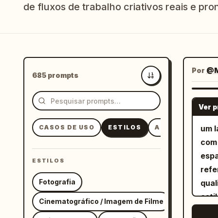
de fluxos de trabalho criativos reais e pron
Por
@M
685 prompts
Mais recentes
Ver 
CASOS DE USO
ESTILOS
ASSUNTOS
um l
com
espa
ESTILOS
refe
Fotografia
qual
esti
Cinematográfico / Imagem de Filme
níti