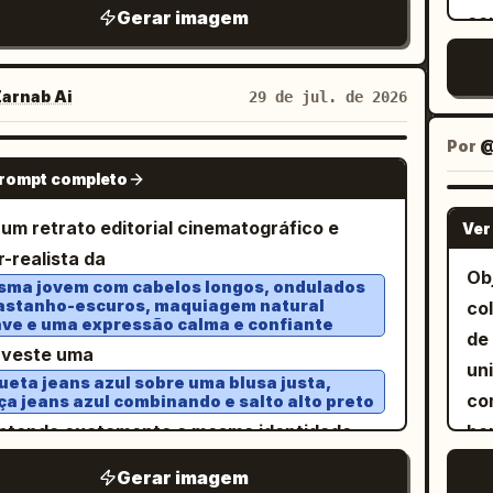
me
rafite e carvão; a textura áspera do papel é
pr
ta de
controlada,
tons terrosos suaves
Gerar imagem
co
tes, placas angulares afiadas e uma ponte
anto possível. Restrições: Não deixe
u
gr
servada e nenhum sombreamento suave é
br
endo cada cor claramente separada e
pr
; o
l central pesada. Adicione uma armação de
as de marcação ou rótulos de construção.
so
cado. * Espaço negativo branco puro, base
Te
eradamente saturada. Coloque o
é u
u
os elaborada e pontiaguda sobre a
adicione quadros extras. Mantenha a
es
cromática cinza-frio. Mantenha o fundo
眠
arnab Ai
29 de jul. de 2026
i
sonagem contra [BACKGROUND], reduzido a
nat
ara, com duas lentes reflexivas: a lente
na de mangá limpa, finalizada e pronta para
vi
o e branco puro, com o sujeito renderizado
へ…」. Quadro 4: Cen
. Layout do painel e ação, exatamente 4 painéis:
des formas planas, alguns detalhes
vi
erda brilhando em verde e a lente direita
essão.
Por
@
hu
ons de cinza-frio e cinza-azulado; quanto
em
1. 
GPT IMAGE 2
entais desenhados de forma solta e letras
pu
hando em dourado. Um olho humano é mal
prompt completo
ar
 espaço em branco for deixado, mais a arte
es
jo
adas à mão, ásperas e grandes, lendo
tr
vel através da sombra acima das lentes,
in
inha e a modelagem se assemelharão a um
in
di
 um retrato editorial cinematográfico e
XT]”; use uma composição de cintura para
Ver
ma
do e intimidador. A armadura de ombro é
le
o de arte de RPG de alto nível. * Brilho âmbar
ap
le
r-realista da
 descentralizada, uma leve inclinação de
po
a brilhante com acabamento ornamental
Ob
es
o e ofuscante, sobreposição digital sem
pr
pr
ma jovem com cabelos longos, ondulados
ra, tipografia de fundo cortada, margens
ro
ado e um emblema de filigrana semelhante
astanho-escuros, maquiagem natural
co
óc
lagem. Permita que o brilho âmbar apareça
ca
em
ôster soltas e bordas impressas levemente
ve e uma expressão calma e confiante
pe
 brasão. Inclua uma mão enluvada de couro
de
em
as repentinamente na forma de
ca
em
astadas. Proporção 4:5.
a veste uma
es
e escuro ou antebraço blindado
un
alt
aduras, partículas e fontes de luz, com
Fu
fu
ueta jeans azul sobre uma blusa justa,
no
ialmente visível no primeiro plano inferior
co
en
as rígidas e cores puras; evite gradientes
ça jeans azul combinando e salto alto preto
re
mo
es
querdo é uma margem
ntendo exatamente a mesma identidade
bor
lu
es — o choque entre o cinza-frio e a luz
à 
ext
fu
ôster gráfico com tipografia orientada
al, penteado, proporções corporais e traje
pap
ca
ada é o que torna a composição
po
o 
Gerar imagem
ap
icalmente. Coloque um traço de tinta