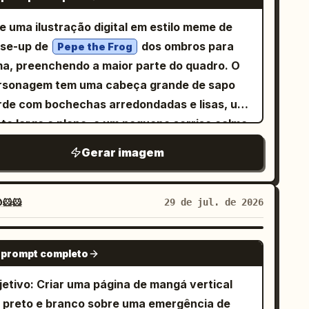
atamente 4 quadros. O quadro 1 é um quadro
rrom-claro + branco creme, sombras simples,
！」. 2. Quadro diagonal central esquerdo:
rgo ocupando toda a largura da parte
ie uma ilustração digital em estilo meme de
mo mangá de estilo de vida japonês ou
bstitua o espaço reservado "malvado" por
perior, ocupando cerca de metade da altura
ose-up de
dos ombros para
ustrações reconfortantes. [Requisitos de
Pepe the Frog
a versão demônio de cabelo prateado do
 página. Os quadros 2 e 3 são dois quadros
ma, preenchendo a maior parte do quadro. O
xto] O chinês nos balões de diálogo deve
rsonagem masculino, com chifres pretos,
ores iguais lado a lado na fileira do meio. O
rsonagem tem uma cabeça grande de sapo
tar correto, claro, sem caracteres distorcidos
as de morcego escuras, pose severa de
adro 4 é um quadro largo ocupando toda a
rde com bochechas arredondadas e lisas, um
deformação. Evite: fotografia realista,
aços cruzados e um fundo roxo sinistro.
gura da parte inferior. Use divisórias pretas
sto largo e plano, e um pequeno sorriso calmo
nderização 3D, cores brilhantes, fundos
clua exatamente 2 balões de fala: 「ちっ…冷奴
sas entre os quadros. Quadro 1: Uma
 lábios rosa pálido. Ele usa óculos ovais
mplexos, deformação facial dos
正直おいしいので何も言えません…」 e 「せめてネ
Gerar imagem
zinha e sala de jantar mal iluminadas em azul
andes com armações cinzas finas; ambas as
rsonagens, texto ilegível, aparência de
とかかは載せましょう それくらいの悪は許されま
meia-noite. Uma jovem esguia chamada
ntes são extremamente brancas e brilhantes
esivo barato.
. 3. Quadro diagonal central direito:
está em frente a
ma jovem de traços suaves
m um efeito de brilho suave, obscurecendo os
🐹🐹
29 de jul. de 2026
bstitua o espaço reservado "anjo" pelo
a geladeira prateada, com uma mão
hos como se estivessem brilhando com um
smo personagem masculino de cabelo
scansando no estômago. Ela tem longos
flexo intenso. Uma mão verde está levantada
GPT IMAGE 2
ateado como um anjo, sorrindo com as mãos
belos castanhos escuros, pele clara, um
 prompt completo
 lado direito da imagem, com o dedo indicador
tas, asas brancas, auréola brilhante, brilhos,
stido longo marrom modesto com um corpete
cando ou empurrando a ponte dos óculos em
jetivo: Criar uma página de mangá vertical
ores e um fundo dourado celestial quente.
po colete escuro, mangas transparentes
 gesto inteligente e sarcástico. O
 preto e branco sobre uma emergência de
clua exatamente 2 balões de fala: 「まぁ…！夜