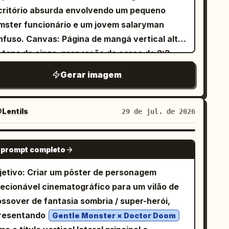
drez, meias curtas e sapatos marrons com
rsonagem veste uma camisa simples de cor
critório absurda envolvendo um pequeno
界の優等生ですよ…」 e 「えらいです…」. 4.
darço. A cozinha inclui exatamente estes
visível na parte inferior. Use
zul brilhante
mster funcionário e um jovem salaryman
adro inferior largo: Mostre a garota
mentos ambientais visíveis: 1 pia e balcão à
ntornos de esboço pretos grossos e
s: Página de mangá vertical alta
vamente à esquerda segurando um pequeno
querda, 1 janela mostrando o céu noturno, 1
egulares, coloração simples e plana de
 tons de cinza, proporção de cerca de 2:3,
asco de tampa vermelha rotulado como 「七
adeira prateada atrás dela, 1 estante à
senho animado, sombreamento verde suave
m borda externa preta espessa e quatro
, parecendo determinada. Adicione
eita, 1 micro-ondas, 1 cafeteira, 1 mesa de
Gerar imagem
m aerógrafo no rosto e na mão, e um fundo
inéis horizontais empilhados separados por
atamente 3 efeitos/balões de diálogo pelo
tar de madeira, 2 cadeiras de jantar, 1 caneca
nza de baixo detalhe de cor
. A
cinza claro
em negrito. Estilo visual: Arte de linha
adro: um balão pontiagudo escrito 「七味も…
cura na mesa e vários frascos/potes
mposição deve ser bem fechada, levemente
talhada de mangá seinen japonês,
る…！」, um balão ondulado escrito 「くっ…
Lentils
29 de jul. de 2026
quenos nas prateleiras. Texto: uma caixa de
scentralizada, com o brilho dos óculos como o
mbreamento com retículas (screentone),
は天使側の勝ちですか…」 e um balão oval
rração vertical à direita diz 「深夜零時—」, um
nto focal mais intenso, combinando com a
spectiva de escritório limpa, rostos
crito 「それは悪ではなく彩りです」. Use um
GPT IMAGE 2
m ondulado de estômago perto da mulher diz
tética de um meme da internet / imagem de
 prompt completo
pressivos, linhas de velocidade dramáticas e
ndo/mesa simples e aconchegante.
ぅ〜」 e um balão de fala irregular branco à
ação.
ões de fala irregulares. Alto contraste no
strições de estilo: Mantenha o diálogo em
jetivo: Criar um pôster de personagem
uerda diz 「小腹…すいた…」. Quadro 2:
l final. Sem cores. Cenário: Um escritório
ponês legível e com composição vertical onde
lecionável cinematográfico para um vilão de
trato em close-up do busto de um homem
derno em plano aberto japonês com fileiras
opriado. Torne a arte final muito mais
ossover de fantasia sombria / super-herói,
mônio bonito em um fundo roxo. Ele tem
 mesas, monitores de desktop, teclados,
talhada do que o storyboard, com rostos de
resentando
belos brancos muito longos, pele clara,
Gentle Monster × Doctor Doom
tas, prateleiras, divisórias, janelas,
ime atraentes, iluminação suave, coloração