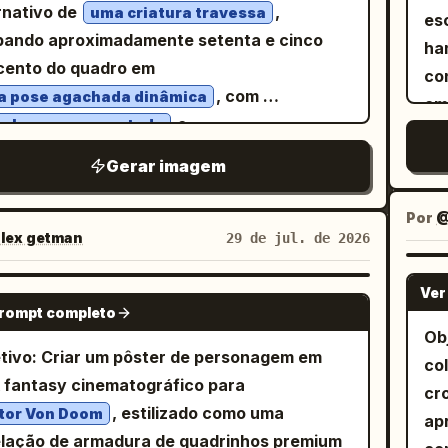
xa
ngulares irregulares desenhados
pe
rnativo de
,
uma criatura travessa
es
食
arcador “天使ファブち” por uma versão anjo
ca
vidualmente, um dente superior claramente
ando aproximadamente setenta e cinco
a
ha
Qu
esmo homem, de cabelos prateados e
ele
ando, um dente lascado e lacunas pretas
co
cento do quadro em
confuso. Canva
no
idente, com asas brancas, um halo
es
undas. Vista o personagem com
irr
, com
 pose agachada dinâmica
em
fr
hante, mãos juntas e uma atmosfera
gel
, simplificadas
pas gráficas simplificadas
de
e
elo escuro espetado
co
味」
alorosa. Renderização específica por
dir
ormas gráficas amplas com costuras
co
. Crânio arredondado
sorriso assimétrico
pa
ex
ro: 1. Quadro superior: Mostre a jovem em
Gerar imagem
jan
stas, dobras mínimas e pequenos
ci
amanho exagerado, parte inferior do rosto
calhas 
qu
mbiente de cozinha/sala de jantar
es
sórios desenhados à mão. Contornos
co
a e achatada, mandíbula estreita, pescoço
de
かけ
rando uma tigela de tofu coberta com
Por
@
pe
iantes em tinta preta usando silhuetas
de
o e fino, orelhas ligeiramente grandes, olhos
lex getman
29 de jul. de 2026
so
今夜
nição verde, falando a mesma linha da
na
rnas grossas, linhas faciais de peso médio,
po
s pálidos enormes com pupilas minúsculas
per
es
rência em um balão de fala vertical. 2.
so
as de cabelo angulares finas e apenas
es
entralizadas, sobrancelhas pretas
Ver
GPT IMAGE 2
ex
fu
ro central esquerdo: Mostre o homem
「ぐ
mas marcas de arranhões curtas ao redor
prompt completo
re
zontais extremamente grossas, pálpebras
bal
Re
nio de braços cruzados contra um fundo
Ob
esq
olhos, cabelo e costuras das roupas; use
riores pretas pesadas, olheiras em tom
paine
tivo: Criar um pôster de personagem em
ja
 escuro, com dois balões de fala verticais
co
Re
os de cores opacas planas, uma forma de
a suave, nariz triangular pequeno e largo, e
mo
 fantasy cinematográfico para
apr
espondentes ao diálogo de referência. 3.
cr
de
shading de borda rígida por forma, hachuras
orriso assimétrico amplo mostrando dentes
de
, estilizado como uma
de
ro central direito: Mostre o homem anjo
tor Von Doom
ap
ca
ápis esparsas, leve oscilação de tinta, leve
ngulares irregulares desenhados
pas
lação de armadura de quadrinhos premium
an
indo com as mãos juntas, halo e asas