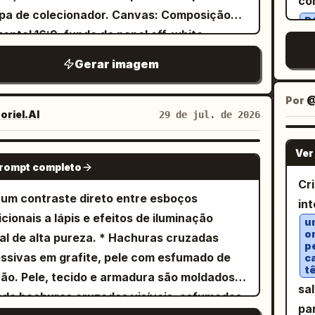
com
chi
linhamento de cores e textura de papel
vidualmente, um dente superior claramente
at
de colecionador. Canvas: Composição
li
veis, contra um fundo dourado brilhante com
el
astado contida. Paleta de [COLORS]
D
ando, um dente lascado e lacunas pretas
O 
zontal 16:9, fundo de papel off-white
Pr
enas flores; mantenha dois balões de fala
estilo
um
rolada, mantendo cada cor claramente
undas. Vista o personagem com
em min
ulado à esquerda e um grande retrato em
de
espondentes ao diálogo de referência. 4.
pa
es
rada e moderadamente saturada. Coloque
Gerar imagem
THING], simplificado em formas gráficas
ex
e da armadura dominando os dois terços da
ro inferior: Mostre a jovem segurando um
es
la
ersonagem contra [BACKGROUND], reduzido
as com costuras robustas, dobras mínimas
um
ita. Use alto contraste, renderização
eno frasco de tempero shichimi à
me
In
andes formas planas, alguns detalhes
Por
@
quenos acessórios desenhados à mão.
te
ista, sombras dramáticas, granulação de
erda, surpresa; inclua um balão de ênfase
riel.AI
29 de jul. de 2026
am
de
entais desenhados de forma solta e letras
ornos em tinta preta confiantes usando
ca
essão halftone, arranhões sutis e textura
tiagudo para “七味も…かける…!”, um balão
div
tr
des pintadas à mão de forma rústica lendo
uetas externas grossas, linhas faciais de
gr
r desgastado. Assunto principal: Um
rtado para a fala do lado do anjo e um balão
Ver
GPT IMAGE 2
es
ba
XT]”; use uma composição descentralizada
 médio, mechas de cabelo finas e angulares
prompt completo
pe
o soberano encapuzado em uma armadura
 a linha final. Estilo: Ilustração de
em
いしいに
intura para cima, uma leve inclinação de
Cr
enas algumas marcas de arranhões curtas
em
eriana forjada em preto ornamentado,
á/manhwa shoujo japonês polido,
As
 um contraste direto entre esboços
cl
ra, tipografia de fundo cortada, margens
int
edor dos olhos, cabelo e costuras da roupa;
me
rado dos ombros para cima em um close
ientes suaves, arte de linha delicada,
e 
icionais a lápis e efeitos de iluminação
ho
ôster soltas e bordas impressas levemente
u
campos de cores opacas planas, uma forma
tec
nso de três quartos. Ele usa um capuz de
erização atraente dos personagens, rubor
o
om
tal de alta pureza. * Hachuras cruzadas
qu
astadas. Proporção 4:5.
ombra cel-shaded de borda rígida por
p
ch
ido tramado em
profunda
l, iluminação interna quente, rostos
verde esmeralda
câ
ssivas em grafite, pele com esfumado de
cl
c
a, hachuras de lápis esparsas, leve
óc
projeta uma sombra pesada sobre seu
t
essivos, balões de fala verticais em
fl
ão. Pele, tecido e armadura são moldados
em
lação de tinta, leve desalinhamento de
sa
me
o. Sua máscara de metal é de um tom cinza-
nês. Mantenha o diálogo legível e em
um
do hachuras cruzadas visíveis, esfumados
re
s e textura de papel desgastado contida.
pa
bo escuro com filigranas gravadas,
nês, usando o texto original do storyboard
u