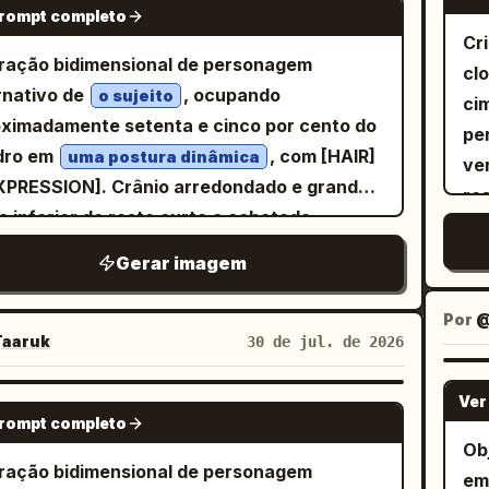
ex
ma
tração infantil ousada, pintada com textura
prompt completo
て…
enha exatamente 4 quadros visíveis: 1
la
Cr
co
ssa de acrílico impasto ou tinta a óleo,
Su
ro superior largo, 2 quadros centrais
su
tração bidimensional de personagem
cl
il
eladas visíveis, cores saturadas, contornos
um
inados lado a lado e 1 quadro inferior largo.
da
rnativo de
, ocupando
o sujeito
ci
te
os grossos, proporções lúdicas e uma
pe
bordas de quadro de mangá pretas e limpas,
men
ximadamente setenta e cinco por cento do
pe
es
osição de paisagem quase quadrada. Evite
as
os dois quadros centrais divididos por uma
qu
dro em
, com [HAIR]
uma postura dinâmica
ve
ou 
rrealismo, degradês, arte de linha fina ou
br
eta inclinada. Adicione o identificador do
lar
XPRESSION]. Crânio arredondado e grande,
ro
re
o extra.
In
sta centralizado na parte inferior:
gros
e inferior do rosto curta e achatada,
com
co
は
. Substituições de personagens: -
sagyo
co
íbula estreita, pescoço longo e fino,
gr
pe
Gerar imagem
ギ
stitua o marcador “あちゃち” por uma bela
à 
has levemente grandes, olhos ovais pálidos
le
ad
す」
m de cabelos longos e escuros, olhos
ormes com pupilas minúsculas fora do
u
co
Por
@
Su
essivos no estilo shoujo e uma camisa
um
ro, sobrancelhas pretas horizontais
aaruk
30 de jul. de 2026
ol
me
ez marrom com um colete escuro. -
de
emamente grossas, pálpebras superiores
re
pr
stitua o marcador “悪魔ファブち” por um
ca
as pesadas, olheiras em tom malva suave,
Ver
GPT IMAGE 2
no
jun
 homem demônio de cabelos prateados,
prompt completo
ve
z triangular largo e minúsculo, e um sorriso
to
Ob
fl
res pretos, asas de morcego escuras,
ti
o e assimétrico exibindo dentes
um
tração bidimensional de personagem
em
In
essão severa e roupas escuras. - Substitua