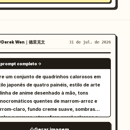
Derek Wen｜德里克文
31 de jul. de 2026
GPT IMAGE 2
 prompt completo
re um conjunto de quadrinhos calorosos em
ilo japonês de quatro painéis, estilo de arte
 linha de anime desenhado à mão, tons
nocromáticos quentes de marrom-arroz e
rrom-claro, fundo creme suave, sombras
mples e suaves, atmosfera geral calorosa e
confortante. Proporção: quadrado 1:1, layout
Gerar imagem