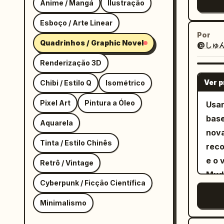
Anime / Mangá
Ilustração
refe
meno
Esboço / Arte Linear
adic
Por
Quadrinhos / Graphic Novel
@しゅん
créd
cred
Renderização 3D
Ver 
Chibi / Estilo Q
Isométrico
Pixel Art
Pintura a Óleo
Usan
bas
Aquarela
nova
Tinta / Estilo Chinês
reco
e o 
Retrô / Vintage
Mude
Cyberpunk / Ficção Científica
uma 
adic
Minimalismo
expr