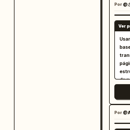
hesitação. Adicion
Por
@さ
cami
pelo
Ver 
expr
espe
Usan
Defi
base
do r
tran
pelo
pági
árvo
estr
céu 
da p
gran
japo
exat
azui
cant
fina
pequ
limpa. Objetivo: Criar uma pá
Por
@A
jap
fina
Esti
base 