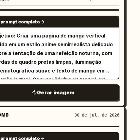
do no fogão, o homem mexendo a comida, a
lorida sobre
, com arte de linha
夜食
lher ajudando, expressões focadas e felizes.
ofissional, gradientes suaves, renderização
GPT IMAGE 2
inel 4: O casal se abraçando fortemente. O
 prompt completo
talhada dos personagens e bordas de quadro
mem abaixa a cabeça para beijar suavemente
e nítidas. Tela e layout: Mantenha
jetivo: Criar uma página de mangá vertical
esta da mulher, a mulher fecha os olhos e
atamente 4 quadros: 1 quadro superior largo,
lida em um estilo anime semirrealista delicado
ri. [Requisitos obrigatórios de consistência
uadros diagonais no meio e 1 quadro inferior
bre a tentação de uma refeição noturna, com
s personagens] Os dois personagens devem
rgo. Adicione o título 「夜食」 no canto
rdas de quadro pretas limpas, iluminação
nter exatamente o mesmo rosto, penteado,
perior esquerdo, o número da página 「2/4」
nematográfica suave e texto de mangá em
upas e proporções corporais do Painel 1 ao
canto superior direito e o identificador do
legível. Canvas: Página de mangá em
inel 4. Sem variações permitidas. Homem:
tista 「@_sagyo」 centralizado na parte
trato, proporção de aproximadamente 3:4,
belo curto, aparência gentil, vestindo um
Gerar imagem
ormações dos quadros: 1. Quadro
rgem externa branca. Coloque o título 「夜
éter ou camisa simples. Mulher: cabelo de
erior largo: Ilustre a garota do storyboard
 no canto superior esquerdo e o número da
mprimento médio, aparência gentil, vestindo
mo uma bela jovem em uma cozinha
gina 「1/4」 no canto superior direito.
@MB
30 de jul. de 2026
pas de estilo caseiro. [Estilo e textura] Arte
onchegante, segurando uma tigela de tofu
icione uma pequena assinatura centralizada
 linha de anime desenhada à mão,
m cobertura verde. Mantenha um balão de
arte inferior: @_sagyo. Layout: Use
GPT IMAGE 2
nocromática em marrom-arroz quente +
la vertical com 「じゃ…お豆腐にめんつゆかけ
 prompt completo