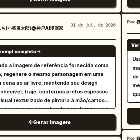
rência. manhwa coreano. nota: requer pelo
pa
s 1 imagem como referência. nota 2:
bo
ione isto ao prompt para remover os
su
Por
@
31 de jul. de 2026
ち(小柴俊太郎)@神戸AI漫画家
itos do pôster: negative: billing block or
co
it block
ma
Ver
GPT IMAGE 2
qua
prompt completo
jo
Us
do a imagem de referência fornecida como
m
ma
om
e, regenere o mesmo personagem em uma
de
2:
 cena ao ar livre, mantendo seu design
me
ac
nhecível, traje, contornos pretos espessos
qu
as
visual texturizado de pintura à mão/cartoon.
nú
um
 a pose para caminhando para frente, com
ra
po
mão segurando uma guia vermelha e
il
Gerar imagem
br
ione uma pequena gota de suor na
storyboard
O 
essão para demonstrar desconforto ou
um
Por
@