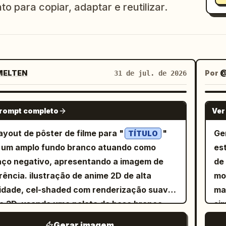
to para copiar, adaptar e reutilizar.
ELTEN
Por
@
31 de jul. de 2026
GPT IMAGE 2
prompt completo
Ver
ayout de pôster de filme para "
"
Ge
TÍTULO
 um amplo fundo branco atuando como
est
ço negativo, apresentando a imagem de
de
rência. ilustração de anime 2D de alta
mo
idade, cel-shaded com renderização suave
ma
lo 3D, usando uma paleta de base branca
si
da contrastada com as cores da imagem de
re
Gerar imagem