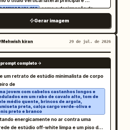
o o título vertical lateral principal e
fres pretos curvos, olhos afiados e
mosfera corporativa fluorescente e papelada.
mpa e sem quadros ou balões de fala extras.
como a designação do
egantes, e uma expressão provocante com
OOMWAR VV-616
hamster tem uma configuração de escritório
eserve a interpretação cômica de anjo versus
 do produto. Tela: Pôster em formato
 dedo perto dos lábios. Ele veste uma camisa
Gerar imagem
iatura na mesa. Sujeitos principais: Use
mônio dos espaços reservados originais.
isagem 16:9, fundo de pergaminho
cura, colete marrom, gravata ou cordão
atamente três personagens recorrentes: 1)
branquiçado granulado com pontilhismo de
ranja e um pequeno lenço de bolso laranja.
 jovem trabalhador de escritório japonês de
io-tom, desgaste de tinta preta e um tom
clua exatamente 3 motivos de diabo: 1 silhueta
Mehwish kiran
29 de jul. de 2026
rno escuro, camisa branca, gravata listrada,
arelo-esverdeado suave. A composição é
 gato-diabo preto pequeno, 1 símbolo de
belo preto curto, sentado em uma mesa
idida: uma coluna estreita de tipografia à
idente e 1 asa de morcego preta. Texto em um
GPT IMAGE 2
ande com um computador desktop; 2) um
 prompt completo
querda e um enorme retrato do personagem
lão de fala branco diz 「今食べたいものが一番お
queno hamster fofo, fofo, mas sério, sentado
 close preenchendo o centro e a direita.
決まっています」. Quadro 3: Retrato em
ie um retrato de estúdio minimalista de corpo
 uma cadeira de escritório minúscula em uma
sunto principal: Um governante encapuzado
ose-up correspondente do busto do mesmo
eiro de
sa em miniatura com monitor minúsculo,
blindado mostrado em close extremo dos
mem como um anjo em um fundo dourado
ma jovem com cabelos castanhos longos e
lado, papelada e material de escritório; 3) um
ndulados em um rabo de cavalo alto, tom de
bros para cima, levemente virado para a
ente. Ele tem longos cabelos brancos, pele
ele médio quente, brincos de argola,
efe de meia-idade irritado de terno e gravata,
mera. Ele usa um capuz de tecido verde-
ara, uma auréola brilhante, asas brancas
amiseta preta, calça cargo verde-oliva e
ulos, rosto severo, sentado ou em pé em uma
ênis preto e branco
oresta profundo com textura de trama grossa,
plumadas e mãos juntas como se estivesse
ltando energicamente no ar contra uma
sa ao fundo. O jovem trabalhador é
a máscara medieval de ficção científica em
zando, com uma expressão gentil e
rede de estúdio off-white limpa e um piso de
; o hamster é
m jovem salaryman japonês