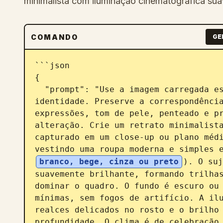
minimalista com iluminação cinematográfica sua
COMANDO
GE
```json

{

  "prompt": "Use a imagem carregada estritamente como referência de 
identidade. Preserve a correspondência
expressões, tom de pele, penteado e pr
alteração. Crie um retrato minimalista
capturado em um close-up ou plano médi
vestindo uma roupa moderna e simples 
branco, bege, cinza ou preto
). O suj
suavemente brilhante, formando trilhas
dominar o quadro. O fundo é escuro ou 
mínimas, sem fogos de artifício. A ilu
realces delicados no rosto e o brilho 
profundidade. O clima é de celebração 