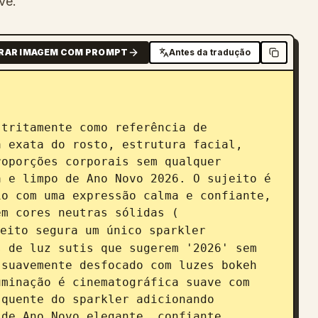
ve.
RAR IMAGEM COM PROMPT
Antes da tradução
 exata do rosto, estrutura facial, 
oporções corporais sem qualquer 
 e limpo de Ano Novo 2026. O sujeito é 
o com uma expressão calma e confiante, 
em cores neutras sólidas (
eito segura um único sparkler 
 de luz sutis que sugerem '2026' sem 
suavemente desfocado com luzes bokeh 
minação é cinematográfica suave com 
quente do sparkler adicionando 
de Ano Novo elegante, confiante, 