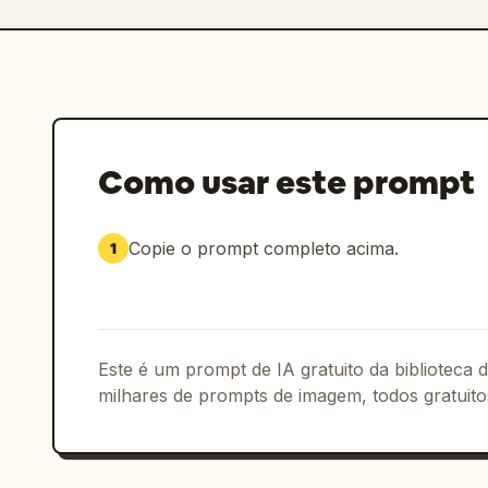
  "composition": "close-up ou plano médio, foco centralizado no rosto",

  "reference_strength": 0.9

}

```
Como usar este prompt
Copie o prompt completo acima.
1
Este é um prompt de IA gratuito da biblioteca
milhares de prompts de imagem, todos gratuito