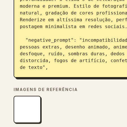
moderna e premium. Estilo de fotografi
natural, gradação de cores profissiona
Renderize em altíssima resolução, perf
postagem minimalista em redes sociais.
  "negative_prompt": "incompatibilidade facial, mudança de identidade, 
pessoas extras, desenho animado, anime
desfoque, ruído, sombras duras, dedos 
distorcida, fogos de artifício, confet
de texto",

  "style": "fotografia realista cinematográfica minimalista",

  "mood": "Ano Novo 2026 limpo, confiante e elegante",

IMAGENS DE REFERÊNCIA
  "lighting": "iluminação cinematográfica suave com brilho sutil de 
sparkler",

  "background": "fundo minimalista escuro com bokeh suave",

  "render_quality": "resolução ultra alta, qualidade limpa para redes 
sociais",
