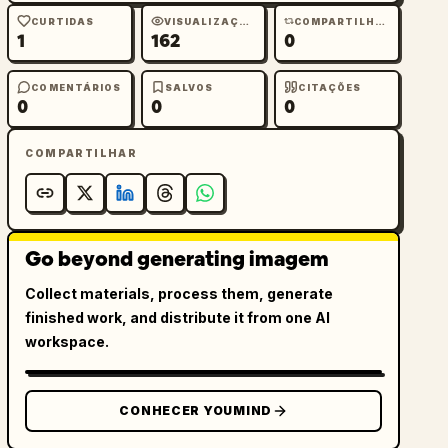
CURTIDAS
VISUALIZAÇÕES
COMPARTILHAMENTOS
1
162
0
COMENTÁRIOS
SALVOS
CITAÇÕES
0
0
0
COMPARTILHAR
Go beyond generating imagem
Collect materials, process them, generate
finished work, and distribute it from one AI
workspace.
CONHECER YOUMIND