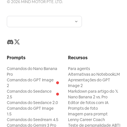
©
2026
MIND MOTOR PTE. LTD.
Prompts
Recursos
Comandos do Nano Banana
Para agents
Pro
Alternativas ao NotebookLM
Comandos do GPT Image
Apresentações do GPT
2
Image 2
Comandos do Seedance
Markdown para artigo do 𝕏
2.5
Nano Banana 2 vs. Pro
Comandos do Seedance 2.0
Editor de fotos com IA
Comandos do GPT Image
Prompts de foto
1.5
Imagem para prompt
Comandos do Seedream 4.5
Lenny Career Coach
Comandos do Gemini 3 Pro
Teste de personalidade ABTI