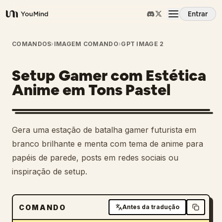
Entrar
YouMind
Visão Geral
COMANDOS
›
IMAGEM COMANDO
›
GPT IMAGE 2
Setup Gamer com Estética
Casos de Uso
Anime em Tons Pastel
Habilidades
Gera uma estação de batalha gamer futurista em
Prompts
branco brilhante e menta com tema de anime para
papéis de parede, posts em redes sociais ou
inspiração de setup.
Preços
Baixar
COMANDO
Antes da tradução