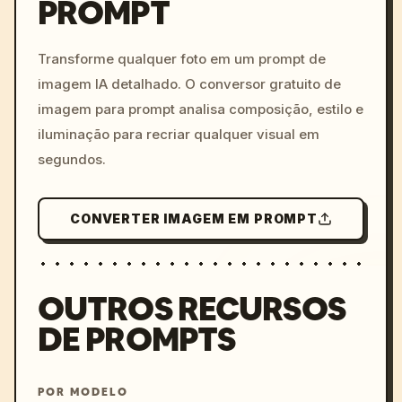
PROMPT
/imagine prompt: cinemati
c, cyberpunk sunset, neon
colors, 8k --v 6.0
Transforme qualquer foto em um prompt de
imagem IA detalhado. O conversor gratuito de
imagem para prompt analisa composição, estilo e
iluminação para recriar qualquer visual em
segundos.
CONVERTER IMAGEM EM PROMPT
OUTROS RECURSOS
DE PROMPTS
POR MODELO