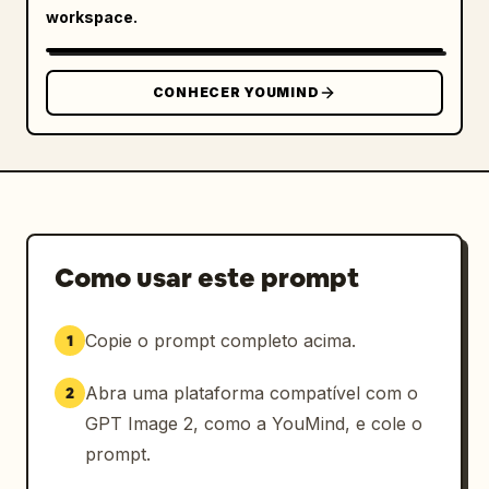
. Mantenha a imagem altamente polida, 
workspace.
simétrica, mas com um aspecto naturalmente 
habitado, sem pessoas fisicamente presentes, 
sem marca d'água visível, sem textos extras 
CONHECER YOUMIND
legíveis, exceto por marcas de hardware 
sutis, e sem bagunça além dos objetos 
listados.
Como usar este prompt
Copie o prompt completo acima.
1
Abra uma plataforma compatível com o
2
GPT Image 2, como a YouMind, e cole o
prompt.