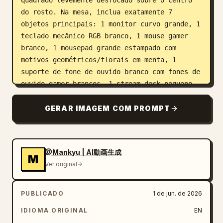
quadrado levemente desfocado sobre o centro 
do rosto. Na mesa, inclua exatamente 7 
objetos principais: 1 monitor curvo grande, 1 
teclado mecânico RGB branco, 1 mouse gamer 
branco, 1 mousepad grande estampado com 
motivos geométricos/florais em menta, 1 
suporte de fone de ouvido branco com fones de 
ouvido gamer brancos, 1 stream deck pequeno 
com botões iluminados e 1 painel de controle 
compacto com um pequeno visor e três botões 
GERAR IMAGEM COM PROMPT
giratórios. À direita, coloque exatamente 1 
gabinete gamer branco com lateral de vidro, 
iluminação interna em tom água, ventoinhas 
@Mankyu | AI動画生成
visíveis, tubos de resfriamento líquido 
M
Ver original
brancos, uma placa de vídeo e arte de 
personagem de anime exibida dentro do 
gabinete. Dentro da área de exibição do PC, 
PUBLICADO
1 de jun. de 2026
inclua exatamente 3 itens decorativos: 1 
IDIOMA ORIGINAL
EN
pequena estatueta de anime, 1 modelo de carro 