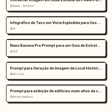
@炎鎮🔥 - ₿onochin -
Infográfico de Taco em Vista Explodida para Uso Comercial
@𝐌
Nano Banana Pro Prompt para um Guia de Estratégia de Jogo
@花笠
Prompt para Geração de Imagem de Local Histórico
@Min Choi
Prompt para exibição de edifícios mais altos da cidade em 3D estilo desenho animado
@Michal Malewicz