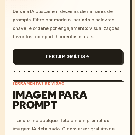
Deixe a IA buscar em dezenas de milhares de
prompts. Filtre por modelo, período e palavras-
chave, e ordene por engajamento: visualizações,
favoritos, compartilhamentos e mais.
TESTAR GRÁTIS
FERRAMENTAS DE VISÃO
IMAGEM PARA
PROMPT
/imagine prompt: cinemati
c, cyberpunk sunset, neon
colors, 8k --v 6.0
Transforme qualquer foto em um prompt de
imagem IA detalhado. O conversor gratuito de