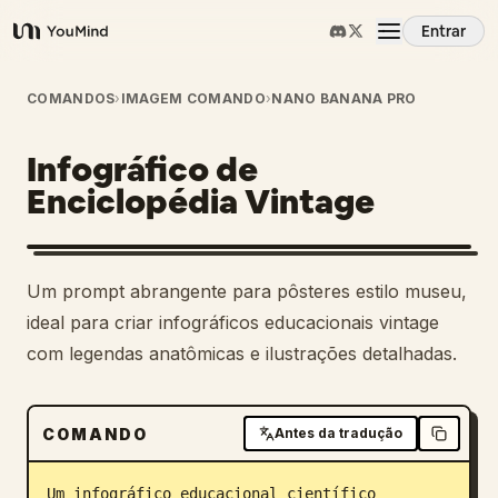
Entrar
YouMind
Visão Geral
COMANDOS
›
IMAGEM COMANDO
›
NANO BANANA PRO
Infográfico de
Casos de Uso
Enciclopédia Vintage
Habilidades
Um prompt abrangente para pôsteres estilo museu,
Prompts
ideal para criar infográficos educacionais vintage
com legendas anatômicas e ilustrações detalhadas.
Preços
COMANDO
Antes da tradução
Baixar
Um infográfico educacional científico 