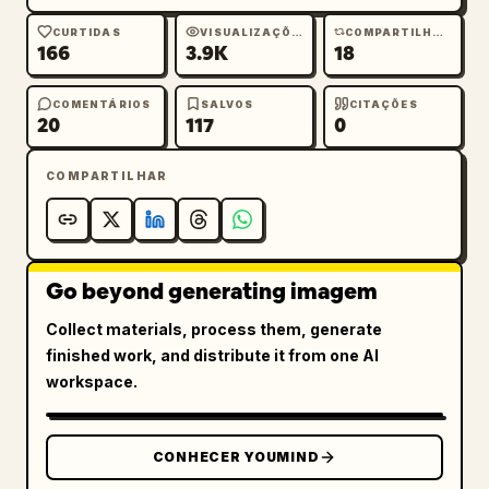
CURTIDAS
VISUALIZAÇÕES
COMPARTILHAMENTOS
166
3.9K
18
COMENTÁRIOS
SALVOS
CITAÇÕES
20
117
0
COMPARTILHAR
Go beyond generating imagem
Collect materials, process them, generate
finished work, and distribute it from one AI
workspace.
CONHECER YOUMIND