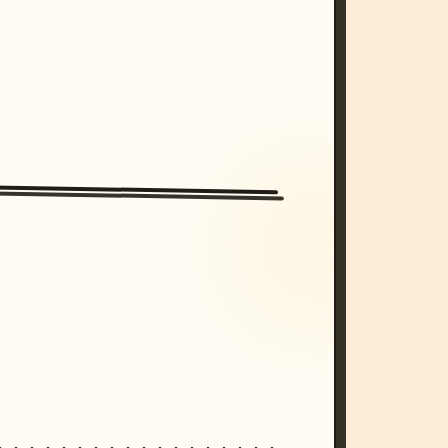
/imagine prompt: cinematic, cyberpunk s
unset, neon colors, 8k --v 6.0