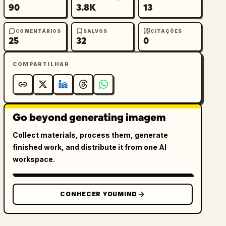
90
3.8K
13
COMENTÁRIOS
SALVOS
CITAÇÕES
25
32
0
COMPARTILHAR
Go beyond generating imagem
Collect materials, process them, generate
finished work, and distribute it from one AI
workspace.
CONHECER YOUMIND