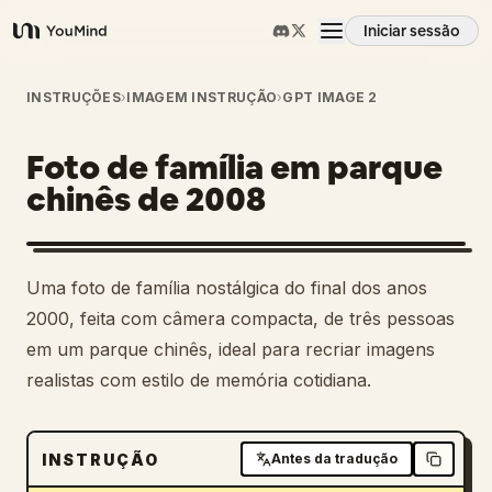
Iniciar sessão
YouMind
Visão geral
INSTRUÇÕES
›
IMAGEM INSTRUÇÃO
›
GPT IMAGE 2
Foto de família em parque
Casos de uso
chinês de 2008
Habilidades
Uma foto de família nostálgica do final dos anos
Prompts
2000, feita com câmera compacta, de três pessoas
em um parque chinês, ideal para recriar imagens
realistas com estilo de memória cotidiana.
Preços
Transferir
INSTRUÇÃO
Antes da tradução