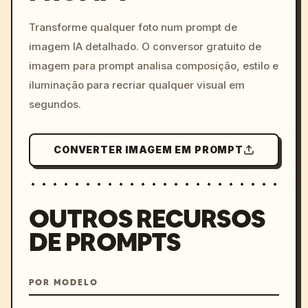
c, cyberpunk sunset, neon
colors, 8k --v 6.0
Transforme qualquer foto num prompt de
imagem IA detalhado. O conversor gratuito de
imagem para prompt analisa composição, estilo e
iluminação para recriar qualquer visual em
segundos.
CONVERTER IMAGEM EM PROMPT
OUTROS RECURSOS
DE PROMPTS
POR MODELO