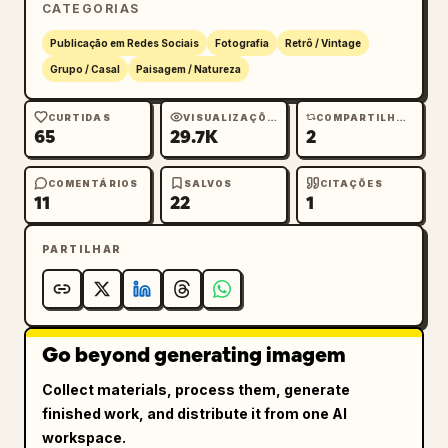
CATEGORIAS
Publicação em Redes Sociais
Fotografia
Retrô / Vintage
Grupo / Casal
Paisagem / Natureza
CURTIDAS
VISUALIZAÇÕES
COMPARTILHAMENTOS
65
29.7K
2
COMENTÁRIOS
SALVOS
CITAÇÕES
11
22
1
PARTILHAR
Go beyond generating imagem
Collect materials, process them, generate
finished work, and distribute it from one AI
workspace.