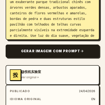
um exuberante parque tradicional chinês com 
árvores verdes densas, arbustos aparados, 
canteiros de flores vermelhas e amarelas, 
bordas de pedra e duas estruturas estilo 
pavilhão com telhados de telhas curvas 
parcialmente visíveis na extremidade esquerda 
e direita. Use luz do dia suave, vegetação de 
verão rica, cores levemente saturadas e as 
imperfeições autênticas de uma foto de câmera 
GERAR IMAGEM COM PROMPT
de consumo antiga: nitidez moderada, ruído 
leve, visual natural sem flash e uma 
composição de foto de família espontânea. 
Enquadre como um retrato vertical de corpo 
@投机实验室
投
inteiro com a família centralizada, tirado na 
Ver original
altura dos olhos. Adicione um carimbo de 
data/hora de câmera digital laranja no canto 
PUBLICADO
24/04/2026
inferior direito lendo 
2008.05.18 14:32
.
IDIOMA ORIGINAL
EN