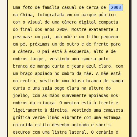
Uma foto de família casual de cerca de 
2008
Blogue
na China, fotografada em um parque público 
com o visual de uma câmera digital compacta 
Atualizações
do final dos anos 2000. Mostre exatamente 3 
pessoas: um pai, uma mãe e um filho pequeno 
em pé, próximos um do outro e de frente para 
a câmera. O pai está à esquerda, alto e de 
ombros largos, vestindo uma camisa polo 
branca de manga curta e jeans azul claro, com 
um braço apoiado no ombro da mãe. A mãe está 
no centro, vestindo uma blusa branca de manga 
curta e uma saia bege clara na altura do 
joelho, com as mãos suavemente apoiadas nos 
ombros da criança. O menino está à frente e 
ligeiramente à direita, vestindo uma camiseta 
gráfica verde-limão vibrante com uma estampa 
colorida estilo desenho animado e shorts 
escuros com uma listra lateral. O cenário é 