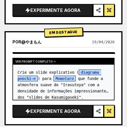
alta tecnologia, iluminação de estúdio, 
detalhes brilhantes",

EXPERIMENTE AGORA
  "background": "{argument 
name=\"background color\" 
default=\"gradien…
EM DESTAQUE
POR
@
やまもん
19/04/2026
VER RESULTADOS DE OUTROS MODELOS
VER PROMPT COMPLETO
Crie um slide explicativo (
diagrama 
ponchi-e
) para 
Momotaro
 que funde a 
atmosfera suave do "Irasutoya" com a 
densidade de informações impressionante 
dos "slides de Kasumigaseki".
EXPERIMENTE AGORA