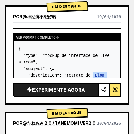
EM DESTAQUE
POR
@
神经病不想好转
19/04/2026
VER PROMPT COMPLETO
{

  "type": "mockup de interface de live 
stream",

  "subject": {

    "description": "retrato de 
Elon 
Musk
, sorrindo, vestindo uma camiseta 
preta com um gráfico técnico esquemático 
EXPERIMENTE AGORA
em branco",

    "background": "o lado…
EM DESTAQUE
POR
@
たねもみ 2.0 / TANEMOMI VER2.0
20/04/2026