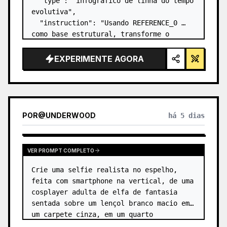
  "type": "infográfico de linha do tempo 
evolutiva",

  "instruction": "Usando REFERENCE_0 
como base estrutural, transforme o 
design vetorial plano em um infográfico 
3D altamente realista. Substitua as 
EXPERIMENTE AGORA
rampas lisas por degraus de pedra 
distintos e atualize to…
POR
@
UNDERWOOD
há 5 dias
VER PROMPT COMPLETO
Crie uma selfie realista no espelho, 
feita com smartphone na vertical, de uma 
cosplayer adulta de elfa de fantasia 
sentada sobre um lençol branco macio em 
um carpete cinza, em um quarto 
minimalista bege. A personagem é 