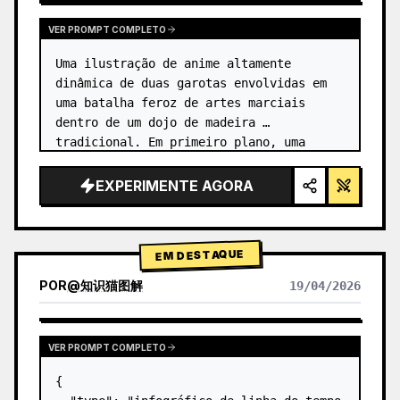
VER PROMPT COMPLETO
Uma ilustração de anime altamente 
dinâmica de duas garotas envolvidas em 
uma batalha feroz de artes marciais 
dentro de um dojo de madeira 
tradicional. Em primeiro plano, uma 
garota com {argument name="character 1 
hair" default="cabelo preto em um coque 
EXPERIMENTE AGORA
alto co…
EM DESTAQUE
POR
@
知识猫图解
19/04/2026
VER PROMPT COMPLETO
{
