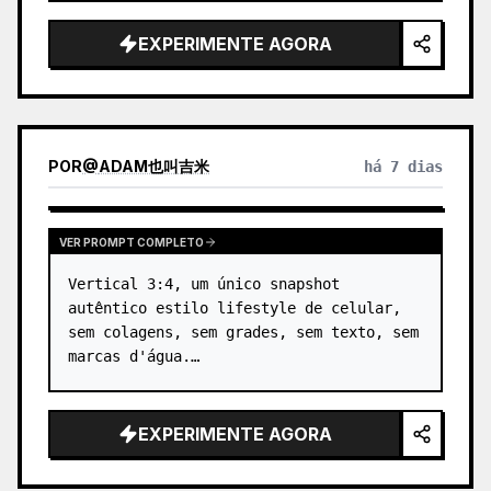
jovem alegre, 
sem nome
,…
EXPERIMENTE AGORA
POR
@
ADAM也叫吉米
há 7 dias
VER PROMPT COMPLETO
Vertical 3:4, um único snapshot 
autêntico estilo lifestyle de celular, 
sem colagens, sem grades, sem texto, sem 
marcas d'água.

Refira-se apenas aos {argument 
name="female features" default="traços 
EXPERIMENTE AGORA
faciais de uma mulher asiática, formato 
do rosto, cabelos long…