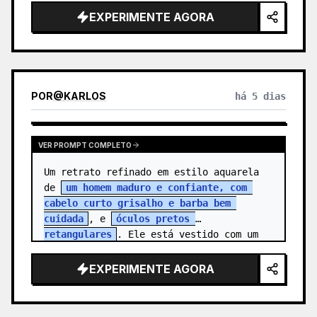
{argument name="character name" 
EXPERIMENTE AGORA
default="…
POR
@
KARLOS
há 5 dias
VER PROMPT COMPLETO
Um retrato refinado em estilo aquarela 
de 
um homem maduro e confiante, com 
cabelo curto grisalho e barba bem 
cuidada
, e 
óculos pretos 
retangulares
. Ele está vestido com um 
blazer cinza…
EXPERIMENTE AGORA