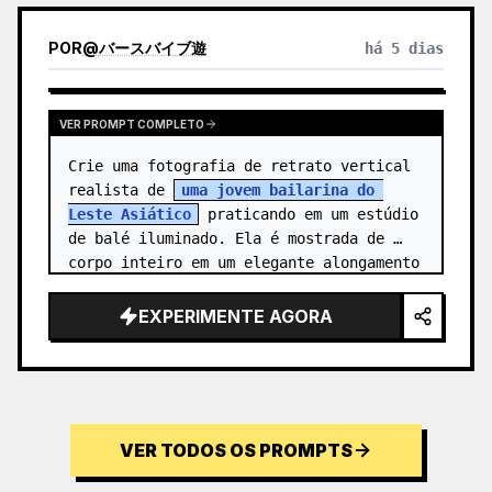
POR
@
バースバイブ遊
há 5 dias
VER PROMPT COMPLETO
Crie uma fotografia de retrato vertical 
realista de 
uma jovem bailarina do 
Leste Asiático
 praticando em um estúdio 
de balé iluminado. Ela é mostrada de 
corpo inteiro em um elegante alongamento 
de agulha: um pé plantado na po…
EXPERIMENTE AGORA
VER TODOS OS PROMPTS