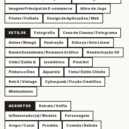
Imagem Principal de E-commerce
Ativo de Jogo
Pôster / Folheto
Design de Aplicações / Web
ESTILOS
Fotografia
Cena de Cinema / Fotograma
Anime / Mangá
Ilustração
Esboço / Arte Linear
Banda Desenhada / Romance Gráfico
Renderização 3D
Chibi / Estilo Q
Isométrico
Pixel Art
Pintura a Óleo
Aquarela
Tinta / Estilo Chinês
Retrô / Vintage
Cyberpunk / Ficção Científica
Minimalismo
ASSUNTOS
Retrato / Selfie
Influenciador(a) / Modelo
Personagem
Grupo / Casal
Produto
Comida / Bebida