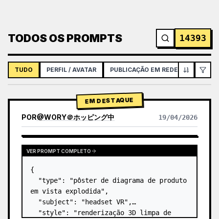
TODOS OS PROMPTS
14393
TUDO
PERFIL / AVATAR
PUBLICAÇÃO EM REDES SOCIAIS
EM DESTAQUE
POR
@
WORY＠ホッピング中
19/04/2026
VER PROMPT COMPLETO
{

  "type": "pôster de diagrama de produto 
em vista explodida",

  "subject": "headset VR",

  "style": "renderização 3D limpa de 