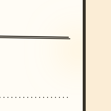
/imagine prompt: cinematic, cyberpunk s
unset, neon colors, 8k --v 6.0