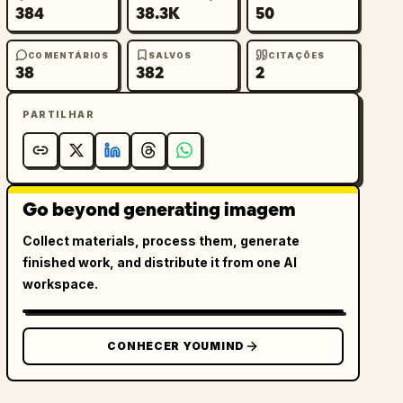
384
38.3K
50
COMENTÁRIOS
SALVOS
CITAÇÕES
38
382
2
PARTILHAR
Go beyond generating imagem
Collect materials, process them, generate
finished work, and distribute it from one AI
workspace.
CONHECER YOUMIND