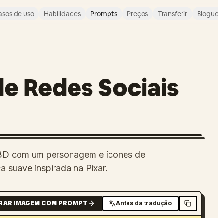
asos de uso
Habilidades
Prompts
Preços
Transferir
Blogu
de Redes Sociais
 3D com um personagem e ícones de
ca suave inspirada na Pixar.
RAR IMAGEM COM PROMPT
Antes da tradução