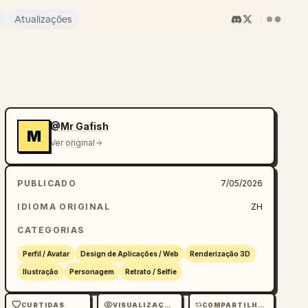
e
Atualizações
@Mr Gafish
M
Ver original
PUBLICADO
7/05/2026
IDIOMA ORIGINAL
ZH
CATEGORIAS
Perfil / Avatar
Design de Aplicações / Web
Renderização 3D
Ilustração
Personagem
Retrato / Selfie
CURTIDAS
VISUALIZAÇÕES
COMPARTILHAMENTOS