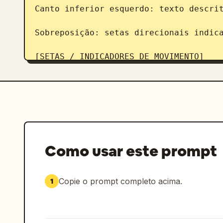
Canto inferior esquerdo: texto descrit
Sobreposição: setas direcionais indica
[SETAS / INDICADORES DE MOVIMENTO]

Setas curvas, setas retas e indicadore
redor do personagem para mostrar o flu
[ESTILO DE RENDERIZAÇÃO]

Estilo esculpido em 3D altamente detal
sombras sutis, sem cor, sombreamento e
qualidade de arte conceitual de jogo.

Como usar este prompt
[NEGATIVO]

Sem cenário de fundo, sem tons de cor,
Copie o prompt completo acima.
1
complexo.