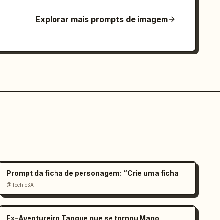
Explorar mais prompts de imagem
Prompt da ficha de personagem: “Crie uma ficha
@TechieSA
Ex-Aventureiro Tanque que se tornou Mago