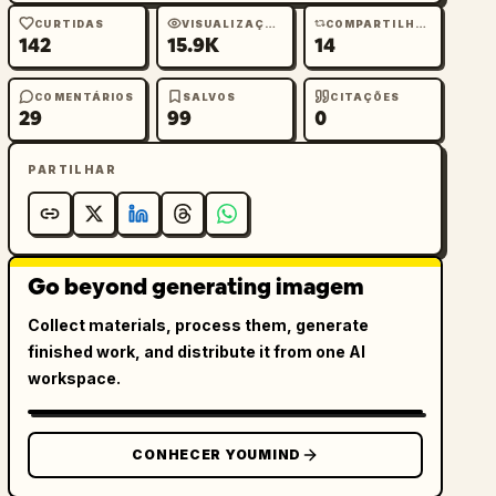
CURTIDAS
VISUALIZAÇÕES
COMPARTILHAMENTOS
142
15.9K
14
COMENTÁRIOS
SALVOS
CITAÇÕES
29
99
0
PARTILHAR
Go beyond generating imagem
Collect materials, process them, generate
finished work, and distribute it from one AI
workspace.
CONHECER YOUMIND