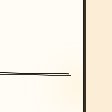
/imagine prompt: cinematic, cyberpunk s
unset, neon colors, 8k --v 6.0