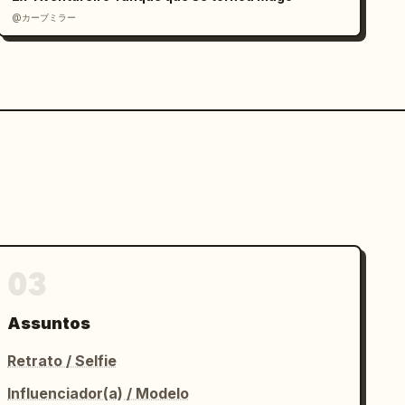
@カーブミラー
03
Assuntos
Retrato / Selfie
Influenciador(a) / Modelo