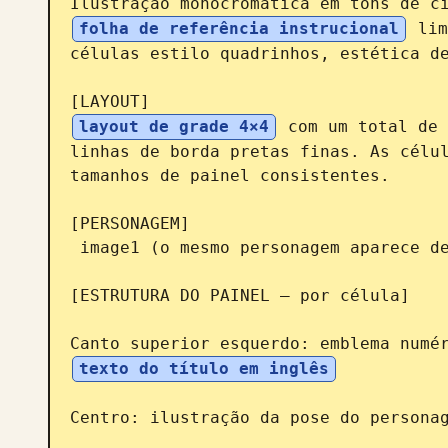
Ilustração monocromática em tons de c
folha de referência instrucional
 lim
células estilo quadrinhos, estética de
layout de grade 4×4
 com um total de 
linhas de borda pretas finas. As célul
tamanhos de painel consistentes.

[PERSONAGEM]

 image1 (o mesmo personagem aparece de forma consistente em todos os painéis)

[ESTRUTURA DO PAINEL – por célula]

Canto superior esquerdo: emblema numé
texto do título em inglês
Centro: ilustração da pose do personag