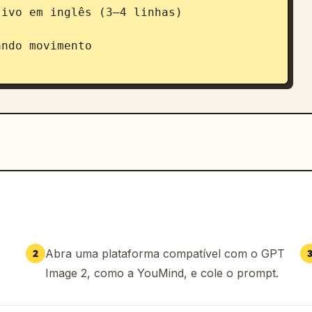
ivo em inglês (3–4 linhas)

ndo movimento

s de rotação circular posicionados ao 
xo e a direção do movimento.

hado, iluminação de estúdio suave, 
m tons de cinza, traços limpos, 
 sem personagens adicionais, sem fundo 
Abra uma plataforma compatível com o GPT
2
Image 2, como a YouMind, e cole o prompt.