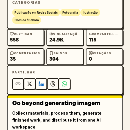
CATEGORIAS
Publicação em Redes Sociais
Fotografia
Ilustração
Comida / Bebida
CURTIDAS
VISUALIZAÇÕES
COMPARTILHAMENTOS
558
24.9K
115
COMENTÁRIOS
SALVOS
CITAÇÕES
35
304
0
PARTILHAR
Go beyond generating imagem
Collect materials, process them, generate
finished work, and distribute it from one AI
workspace.