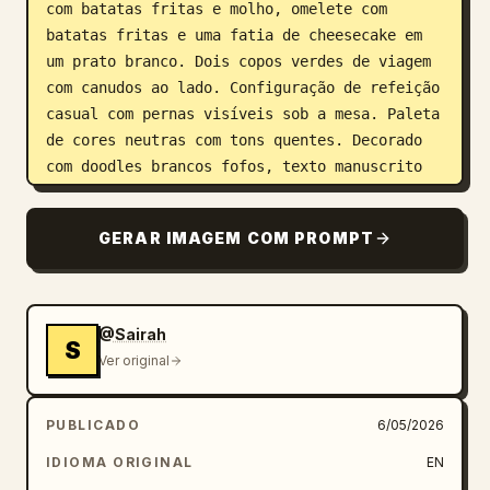
com batatas fritas e molho, omelete com 
batatas fritas e uma fatia de cheesecake em 
um prato branco. Dois copos verdes de viagem 
com canudos ao lado. Configuração de refeição 
casual com pernas visíveis sob a mesa. Paleta 
de cores neutras com tons quentes. Decorado 
com doodles brancos fofos, texto manuscrito 
divertido e pequenos personagens de comida em 
desenho animado. Iluminação natural suave, 
GERAR IMAGEM COM PROMPT
estética aconchegante e alegre de 'boa 
comida, bom humor', composição ideal para 
redes sociais, alta resolução, sombras 
mínimas.
@Sairah
S
Ver original
PUBLICADO
6/05/2026
IDIOMA ORIGINAL
EN