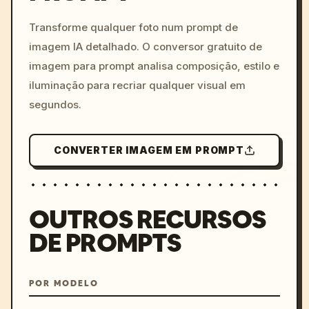
c, cyberpunk sunset, neon
colors, 8k --v 6.0
Transforme qualquer foto num prompt de
imagem IA detalhado. O conversor gratuito de
imagem para prompt analisa composição, estilo e
iluminação para recriar qualquer visual em
segundos.
CONVERTER IMAGEM EM PROMPT
OUTROS RECURSOS
DE PROMPTS
POR MODELO