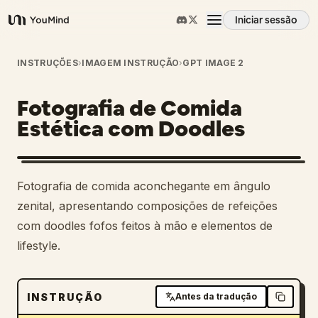
Iniciar sessão
YouMind
Visão geral
INSTRUÇÕES
›
IMAGEM INSTRUÇÃO
›
GPT IMAGE 2
Fotografia de Comida
Casos de uso
Estética com Doodles
Habilidades
Fotografia de comida aconchegante em ângulo
Prompts
zenital, apresentando composições de refeições
com doodles fofos feitos à mão e elementos de
lifestyle.
Preços
Transferir
INSTRUÇÃO
Antes da tradução