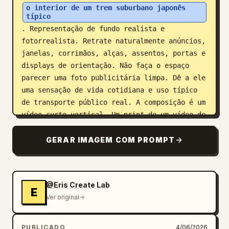
o interior de um trem suburbano japonês 
típico
. Representação de fundo realista e 
fotorrealista. Retrate naturalmente anúncios, 
janelas, corrimãos, alças, assentos, portas e 
displays de orientação. Não faça o espaço 
parecer uma foto publicitária limpa. Dê a ele 
uma sensação de vida cotidiana e uso típico 
de transporte público real. A composição é um 
vídeo curto vertical. Um print de um vídeo de 
rede social tirado com um smartphone. O 
fotógrafo está sentado perto do assento 
GERAR IMAGEM COM PROMPT
oposto. O personagem está sentado no assento 
longo oposto. Um ângulo natural visto 
levemente de lado, não diretamente de frente. 
@Eris Create Lab
O personagem está olhando para um smartphone. 
E
Ver original
Não está olhando para a câmera. Não está 
posando. Não está ciente do fotógrafo. Uma 
bolsa, sacola de papel ou sacola de compras 
PUBLICADO
4/06/2026