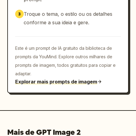
sobrecarregue com informações. Proíba o 
estilo de foto publicitária. Evite 
Troque o tema, o estilo ou os detalhes
3
renderização brilhante específica de IA. 
Priorize a estranha realidade de "um vídeo 
conforme a sua ideia e gere.
misterioso que apareceu acidentalmente nas 
redes sociais", "por algum motivo ninguém se 
surpreende" e "apenas a própria pessoa está 
Este é um prompt de IA gratuito da biblioteca de
vivendo normalmente."
prompts da YouMind. Explore outros milhares de
prompts de imagem, todos gratuitos para copiar e
adaptar.
Explorar mais prompts de imagem
Mais de GPT Image 2