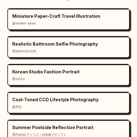
Miniature Paper-Craft Travel Illustration
@simeon-sanai
Realistic Bathroom Selfie Photography
@Adam也叫吉米
Korean Studio Fashion Portrait
@Johnn
Cool-Toned CCD Lifestyle Photography
@李岳
Summer Poolside Reflection Portrait
@Prompt アトリエ｜AI画像プロンプト