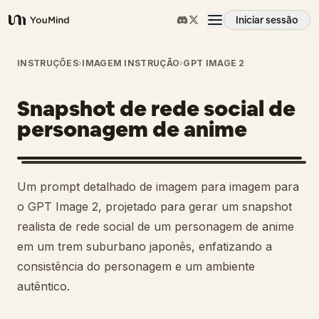
Iniciar sessão
YouMind
Visão geral
INSTRUÇÕES
›
IMAGEM INSTRUÇÃO
›
GPT IMAGE 2
Snapshot de rede social de
Casos de uso
personagem de anime
Habilidades
Um prompt detalhado de imagem para imagem para
Prompts
o GPT Image 2, projetado para gerar um snapshot
realista de rede social de um personagem de anime
em um trem suburbano japonês, enfatizando a
Preços
consistência do personagem e um ambiente
autêntico.
Transferir