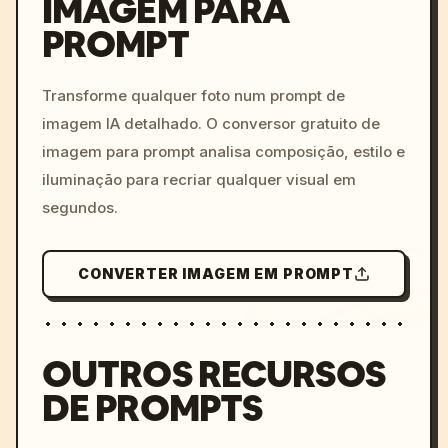
IMAGEM PARA
PROMPT
/imagine prompt: cinemati
c, cyberpunk sunset, neon
colors, 8k --v 6.0
Transforme qualquer foto num prompt de
imagem IA detalhado. O conversor gratuito de
imagem para prompt analisa composição, estilo e
iluminação para recriar qualquer visual em
segundos.
CONVERTER IMAGEM EM PROMPT
OUTROS RECURSOS
DE PROMPTS