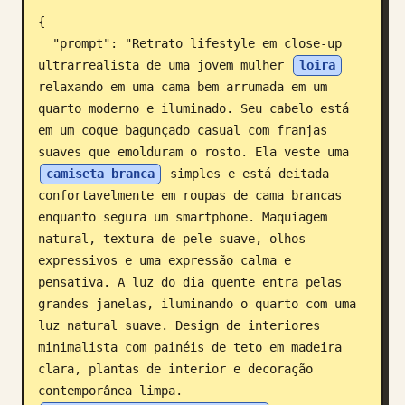
{

Blogue
  "prompt": "Retrato lifestyle em close-up 
ultrarrealista de uma jovem mulher 
loira
Atualizações
relaxando em uma cama bem arrumada em um 
quarto moderno e iluminado. Seu cabelo está 
em um coque bagunçado casual com franjas 
suaves que emolduram o rosto. Ela veste uma 
camiseta branca
 simples e está deitada 
confortavelmente em roupas de cama brancas 
enquanto segura um smartphone. Maquiagem 
natural, textura de pele suave, olhos 
expressivos e uma expressão calma e 
pensativa. A luz do dia quente entra pelas 
grandes janelas, iluminando o quarto com uma 
luz natural suave. Design de interiores 
minimalista com painéis de teto em madeira 
clara, plantas de interior e decoração 
contemporânea limpa. 