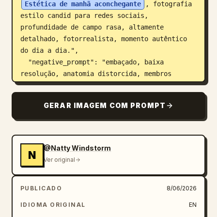
Estética de manhã aconchegante
, fotografia 
estilo candid para redes sociais, 
profundidade de campo rasa, altamente 
detalhado, fotorrealista, momento autêntico 
do dia a dia.",

  "negative_prompt": "embaçado, baixa 
resolução, anatomia distorcida, membros 
extras, dedos extras, proporções irreais, 
pele de plástico, retoque excessivo, desenho, 
GERAR IMAGEM COM PROMPT
anime, CGI, pintura, marca d'água, texto, 
logotipo, desfoque de movimento, imagem com 
ruído, quarto bagunçado, sombras fortes, 
realces superexpostos",

@Natty Windstorm
N
  "style": "fotorrealista",

Ver original
  "camera": {

    "lens": "50mm",

PUBLICADO
8/06/2026
    "aperture": "f/1.8",

    "angle": "perspectiva de selfie em close-
IDIOMA ORIGINAL
EN
up",
