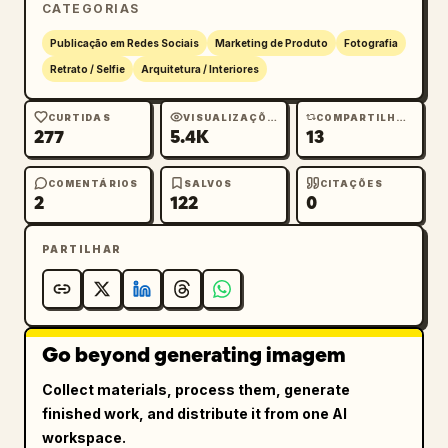
CATEGORIAS
    "depth_of_field": "rasa"

  },

Publicação em Redes Sociais
Marketing de Produto
Fotografia
  "lighting": {

Retrato / Selfie
Arquitetura / Interiores
    "type": "luz natural suave de janela",

    "direction": "luz do dia difusa",

CURTIDAS
VISUALIZAÇÕES
COMPARTILHAMENTOS
277
5.4K
13
    "mood": "aconchegante, relaxado, íntimo"

  },

  "composition": {

COMENTÁRIOS
SALVOS
CITAÇÕES
2
122
0
    "framing": "retrato vertical",

    "subject_position": "primeiro plano na 
PARTILHAR
cama",

    "background": "quarto minimalista com 
detalhes em madeira natural e plantas de 
interior"

Go beyond generating imagem
  },

  "quality": {

Collect materials, process them, generate
    "resolution": "8k",

finished work, and distribute it from one AI
    "detail": "ultra alto",

workspace.