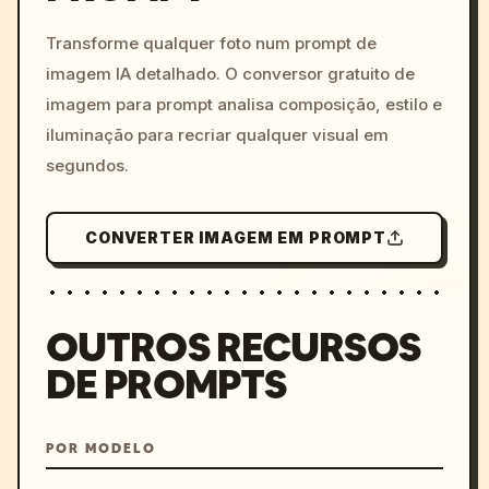
c, cyberpunk sunset, neon
colors, 8k --v 6.0
Transforme qualquer foto num prompt de
imagem IA detalhado. O conversor gratuito de
imagem para prompt analisa composição, estilo e
iluminação para recriar qualquer visual em
segundos.
CONVERTER IMAGEM EM PROMPT
OUTROS RECURSOS
DE PROMPTS
POR MODELO