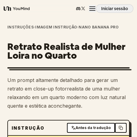
Iniciar sessão
YouMind
Visão geral
INSTRUÇÕES
›
IMAGEM INSTRUÇÃO
›
NANO BANANA PRO
Retrato Realista de Mulher
Casos de uso
Loira no Quarto
Habilidades
Um prompt altamente detalhado para gerar um
Prompts
retrato em close-up fotorrealista de uma mulher
relaxando em um quarto moderno com luz natural
quente e estética aconchegante.
Preços
Transferir
INSTRUÇÃO
Antes da tradução