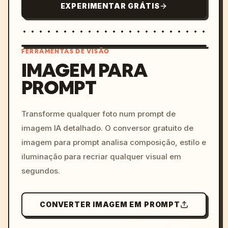
EXPERIMENTAR GRÁTIS
FERRAMENTAS DE VISÃO
IMAGEM PARA
PROMPT
/imagine prompt: cinemati
c, cyberpunk sunset, neon
colors, 8k --v 6.0
Transforme qualquer foto num prompt de
imagem IA detalhado. O conversor gratuito de
imagem para prompt analisa composição, estilo e
iluminação para recriar qualquer visual em
segundos.
CONVERTER IMAGEM EM PROMPT