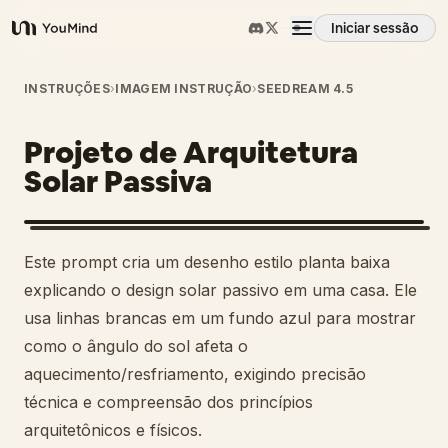
Iniciar sessão
YouMind
Visão geral
INSTRUÇÕES
›
IMAGEM INSTRUÇÃO
›
SEEDREAM 4.5
Projeto de Arquitetura
Casos de uso
Solar Passiva
Habilidades
Este prompt cria um desenho estilo planta baixa
Prompts
explicando o design solar passivo em uma casa. Ele
usa linhas brancas em um fundo azul para mostrar
como o ângulo do sol afeta o
Preços
aquecimento/resfriamento, exigindo precisão
técnica e compreensão dos princípios
Transferir
arquitetônicos e físicos.