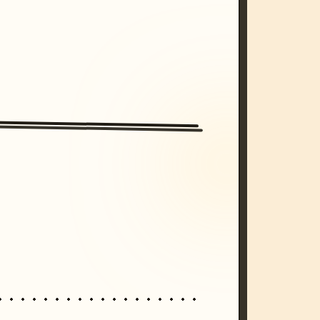
/imagine prompt: cinematic, cyberpunk s
unset, neon colors, 8k --v 6.0