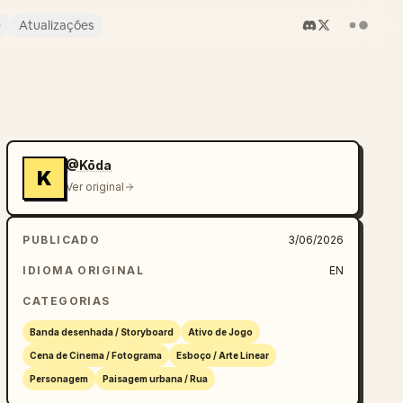
e
Atualizações
@Kōda
K
Ver original
PUBLICADO
3/06/2026
IDIOMA ORIGINAL
EN
CATEGORIAS
Banda desenhada / Storyboard
Ativo de Jogo
Cena de Cinema / Fotograma
Esboço / Arte Linear
Personagem
Paisagem urbana / Rua