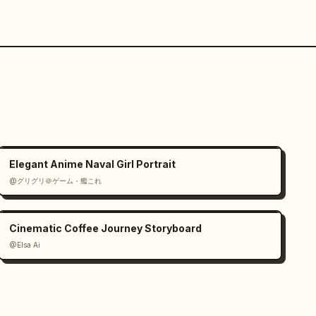
Elegant Anime Naval Girl Portrait
@グリグリ＠ゲーム・艦これ
Cinematic Coffee Journey Storyboard
@Elsa Ai