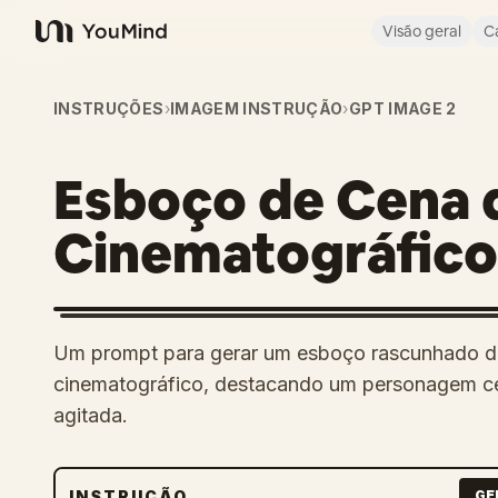
Visão geral
C
YouMind
INSTRUÇÕES
›
IMAGEM INSTRUÇÃO
›
GPT IMAGE 2
Esboço de Cena 
Cinematográfic
Um prompt para gerar um esboço rascunhado 
cinematográfico, destacando um personagem ce
agitada.
INSTRUÇÃO
GE