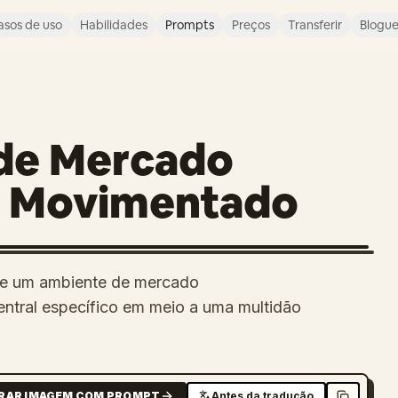
asos de uso
Habilidades
Prompts
Preços
Transferir
Blogu
de Mercado
o Movimentado
de um ambiente de mercado
ntral específico em meio a uma multidão
RAR IMAGEM COM PROMPT
Antes da tradução