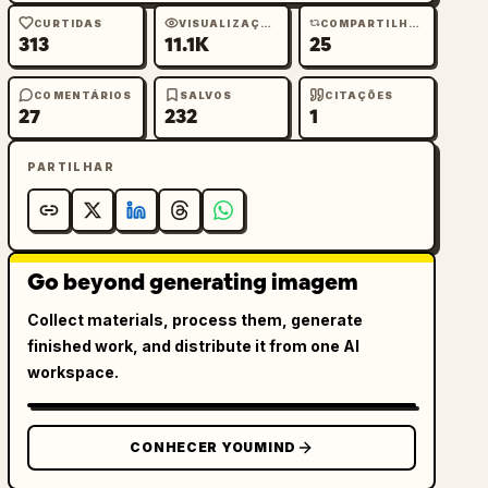
CURTIDAS
VISUALIZAÇÕES
COMPARTILHAMENTOS
313
11.1K
25
COMENTÁRIOS
SALVOS
CITAÇÕES
27
232
1
PARTILHAR
Go beyond generating imagem
Collect materials, process them, generate
finished work, and distribute it from one AI
workspace.
CONHECER YOUMIND