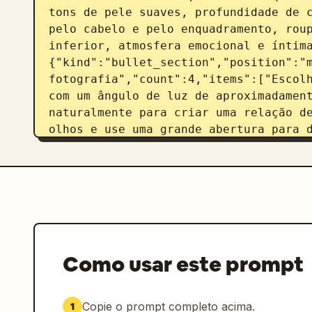
tons de pele suaves, profundidade de c
pelo cabelo e pelo enquadramento, roup
inferior, atmosfera emocional e íntim
{"kind":"bullet_section","position":"m
fotografia","count":4,"items":["Escolh
com um ângulo de luz de aproximadament
naturalmente para criar uma relação de
olhos e use uma grande abertura para d
para relaxar a expressão e capturar m
{"kind":"gear_section","position":"lef
parâmetros","count":7,"items":["Câmer
F1.8","Abertura: F2.2","Obturador: 1/8
exposição: -0.3EV","Balanço de branco
{"kind":"diagram_section","position":"
iluminação","count":3,"labels":["Luz d
Como usar este prompt
(opcional)","Câmera"],"description":"d
ícone de pessoa, ícone de sol no canto
canto inferior esquerdo, uma seta lara
Copie o prompt completo acima.
1