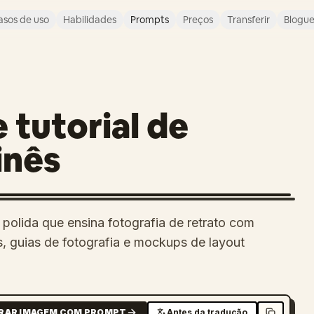
asos de uso
Habilidades
Prompts
Preços
Transferir
Blogu
e tutorial de
inês
s polida que ensina fotografia de retrato com
s, guias de fotografia e mockups de layout
RAR IMAGEM COM PROMPT
Antes da tradução