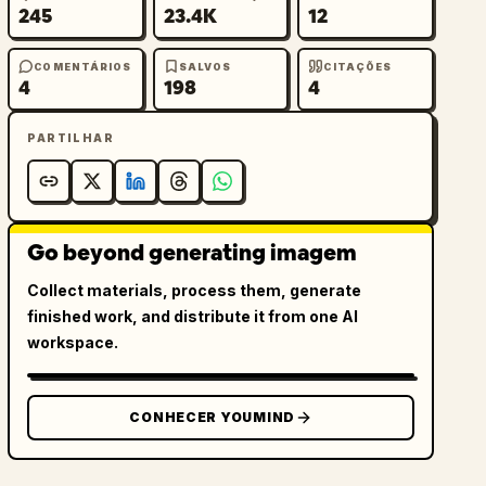
245
23.4K
12
COMENTÁRIOS
SALVOS
CITAÇÕES
4
198
4
PARTILHAR
Go beyond generating imagem
Collect materials, process them, generate
finished work, and distribute it from one AI
workspace.
CONHECER YOUMIND