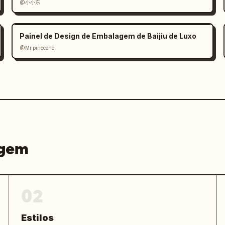
@小小东
}
Painel de Design de Embalagem de Baijiu de Luxo
@Mr.pinecone
agem
02
Estilos