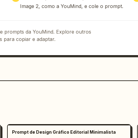
as indicando a relação entre a câmera e 
Image 2, como a YouMind, e cole o prompt.
tion","position":"bottom-
"count":1,"image":"pequeno recorte 
ption":"Utilize uma composição de plano 
sicionados na interseção da regra dos 
 de prompts da YouMind. Explore outros
ressão emocional da imagem."},
s para copiar e adaptar.
right","title":"Pontos de 
 de fundo pode delinear o contorno e 
belo é um difusor natural que enriquece 
 a exposição para evitar o estouro das 
o é mais importante do que a 
 iluminar, mas para moldar. Aprenda a 
tenha temperatura.” — Fotógrafo(a) 
center":"• Os parâmetros de fotografia 
tados conforme o ambiente 
o corpo em chinês simplificado, títulos 
destaque verticais azuis antes dos 
ado azul claro atrás da caixa de dicas, 
Prompt de Design Gráfico Editorial Minimalista
ara impressão, estética de livro de 