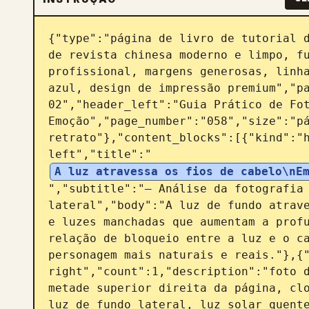
{"type":"página de livro de tutorial d
de revista chinesa moderno e limpo, fu
profissional, margens generosas, linha
azul, design de impressão premium","pa
02","header_left":"Guia Prático de Fot
Emoção","page_number":"058","size":"pá
retrato"},"content_blocks":[{"kind":"
left","title":"
A luz atravessa os fios de cabelo\nE
","subtitle":"— Análise da fotografia 
lateral","body":"A luz de fundo atrave
e luzes manchadas que aumentam a profu
relação de bloqueio entre a luz e o ca
personagem mais naturais e reais."},{
right","count":1,"description":"foto d
metade superior direita da página, clo
luz de fundo lateral, luz solar quente