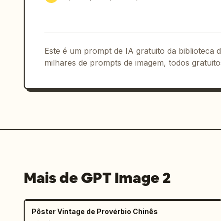
em direção ao sujeito, duas setas cinz
o refletor"},{"kind":"composition_sec
center","title":"Dicas de composição",
vertical da mesma foto de retrato","ca
próximo, com os olhos do personagem po
Este é um prompt de IA gratuito da biblioteca
terços para aumentar a tensão e a exp
milhares de prompts de imagem, todos gratuito
{"kind":"tips_box","position":"bottom-
aprendizado","count":4,"items":["A luz
aumentar a tridimensionalidade.","O ca
as camadas de luz e sombra.","Controle
altas luzes.","A naturalidade da emoçã
pose."],"quote":"“A luz não serve para
dialogar com a luz para que a imagem 
Chen Man
"}],"footer":{"left":"058","
são exemplos práticos e podem ser ajus
Mais de GPT Image 2
real."},"visual_notes":"todo o texto d
em chinês preto em negrito, barras de 
títulos das seções, retângulo arredond
Pôster Vintage de Provérbio Chinês
composição editorial realista pronta p