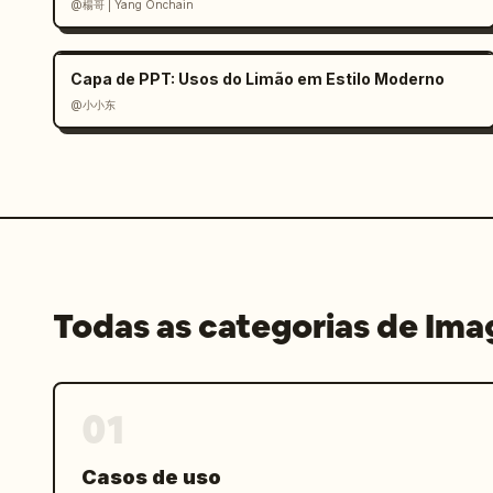
@楊哥 | Yang Onchain
fotografia educacional de alto nível"
Capa de PPT: Usos do Limão em Estilo Moderno
@小小东
Todas as categorias de Im
01
Casos de uso