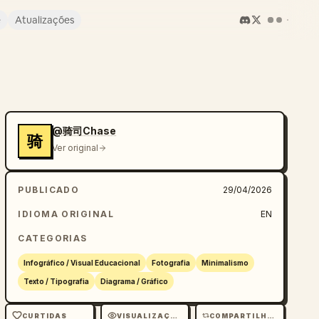
e
Atualizações
@骑司Chase
骑
Ver original
PUBLICADO
29/04/2026
IDIOMA ORIGINAL
EN
CATEGORIAS
Infográfico / Visual Educacional
Fotografia
Minimalismo
Texto / Tipografia
Diagrama / Gráfico
CURTIDAS
VISUALIZAÇÕES
COMPARTILHAMENTOS