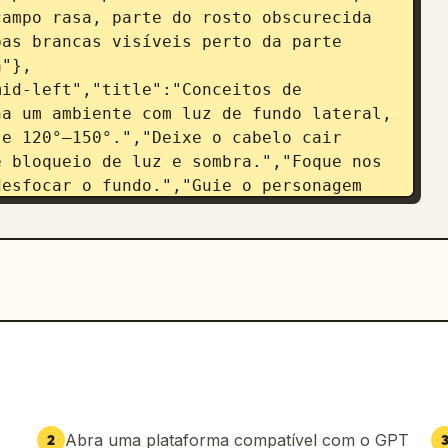
ampo rasa, parte do rosto obscurecida 
as brancas visíveis perto da parte 
a"},
id-left","title":"Conceitos de 
a um ambiente com luz de fundo lateral, 
e 120°–150°.","Deixe o cabelo cair 
 bloqueio de luz e sombra.","Foque nos 
esfocar o fundo.","Guie o personagem 
omentos naturais."]},
t-center","title":"Equipamento e 
a: 
Sony A7R IV
","Lente: 85mm 
00s","ISO: ISO 100","Compensação de 
: 5200K"]},
bottom-left","title":"Diagrama de 
e fundo lateral","Refletor 
iagrama de iluminação simples com um 
 superior esquerdo, ícone de câmera no 
nja mostrando a direção da luz de fundo 
Abra uma plataforma compatível com o GPT
2