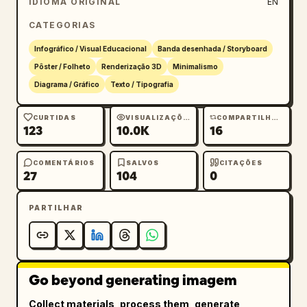
IDIOMA ORIGINAL
EN
CATEGORIAS
Infográfico / Visual Educacional
Banda desenhada / Storyboard
Pôster / Folheto
Renderização 3D
Minimalismo
Diagrama / Gráfico
Texto / Tipografia
CURTIDAS
VISUALIZAÇÕES
COMPARTILHAMENTOS
123
10.0K
16
COMENTÁRIOS
SALVOS
CITAÇÕES
27
104
0
PARTILHAR
Go beyond generating imagem
Collect materials, process them, generate