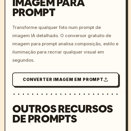
IMAGEM PARA
PROMPT
/imagine prompt: cinemati
c, cyberpunk sunset, neon
colors, 8k --v 6.0
Transforme qualquer foto num prompt de
imagem IA detalhado. O conversor gratuito de
imagem para prompt analisa composição, estilo e
iluminação para recriar qualquer visual em
segundos.
CONVERTER IMAGEM EM PROMPT
OUTROS RECURSOS
DE PROMPTS