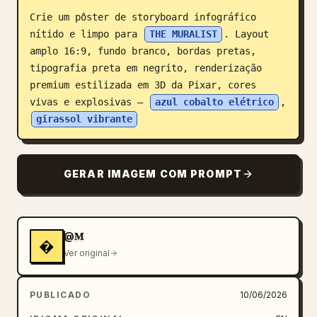
Crie um pôster de storyboard infográfico 
Blogue
nítido e limpo para 
THE MURALIST
. Layout 
amplo 16:9, fundo branco, bordas pretas, 
Atualizações
tipografia preta em negrito, renderização 
premium estilizada em 3D da Pixar, cores 
vivas e explosivas — 
azul cobalto elétrico
, 
girassol vibrante
GERAR IMAGEM COM PROMPT
@𝐌
�
Ver original
PUBLICADO
10/06/2026