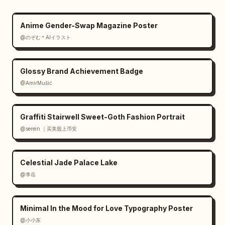
Anime Gender-Swap Magazine Poster
@のぞむ＊AIイラスト
Glossy Brand Achievement Badge
@AmirMušić
Graffiti Stairwell Sweet-Goth Fashion Portrait
@serein ｜买美股上币安
Celestial Jade Palace Lake
@李岳
Minimal In the Mood for Love Typography Poster
@小小东