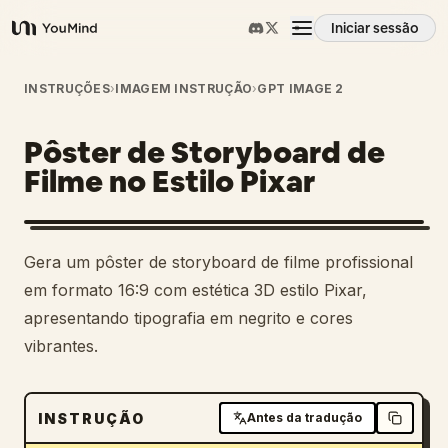
Iniciar sessão
YouMind
Visão geral
INSTRUÇÕES
›
IMAGEM INSTRUÇÃO
›
GPT IMAGE 2
Pôster de Storyboard de
Casos de uso
Filme no Estilo Pixar
Habilidades
Gera um pôster de storyboard de filme profissional
Prompts
em formato 16:9 com estética 3D estilo Pixar,
apresentando tipografia em negrito e cores
vibrantes.
Preços
Transferir
INSTRUÇÃO
Antes da tradução