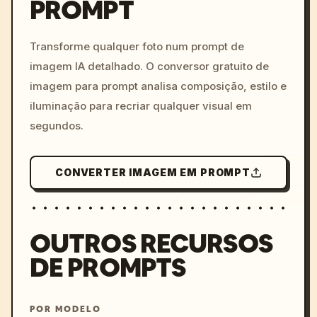
PROMPT
/imagine prompt: cinemati
c, cyberpunk sunset, neon
colors, 8k --v 6.0
Transforme qualquer foto num prompt de
imagem IA detalhado. O conversor gratuito de
imagem para prompt analisa composição, estilo e
iluminação para recriar qualquer visual em
segundos.
CONVERTER IMAGEM EM PROMPT
OUTROS RECURSOS
DE PROMPTS
POR MODELO