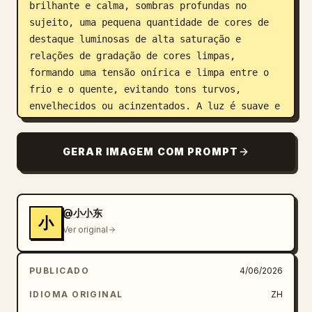
brilhante e calma, sombras profundas no 
sujeito, uma pequena quantidade de cores de 
destaque luminosas de alta saturação e 
relações de gradação de cores limpas, 
formando uma tensão onírica e limpa entre o 
frio e o quente, evitando tons turvos, 
envelhecidos ou acinzentados. A luz é suave e 
difusa, o foco é levemente desfocado e as 
bordas possuem um leve grão de filme e 
GERAR IMAGEM COM PROMPT
desfoque de lente, mas a sensação geral 
permanece etérea, transparente e moderna. A 
densidade de informações é muito baixa, 
deixando uma grande quantidade de espaço 
@小小东
小
vazio para que a sensação de velocidade possa 
Ver original
respirar; o texto é usado como parte da 
estrutura visual com fontes sem serifa 
PUBLICADO
4/06/2026
modernas em branco puro, palavras-chave em 
tamanhos enormes são colocadas abaixo do 
IDIOMA ORIGINAL
ZH
sujeito ou perto do centro de gravidade, e 