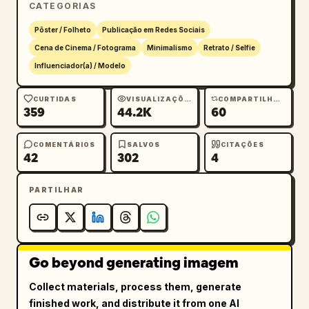
CATEGORIAS
descrições em frases curtas usam tamanhos 
menores, espaçamento entre linhas compacto e 
Pôster / Folheto
Publicação em Redes Sociais
ritmo centralizado. Todo o texto parece uma 
Cena de Cinema / Fotograma
Minimalismo
Retrato / Selfie
camada de interface clara sobreposta à névoa 
Influenciador(a) / Modelo
de luz, suprimindo a hierarquia visual sem 
destruir o fluxo da imagem com foco suave.

CURTIDAS
VISUALIZAÇÕES
COMPARTILHAMENTOS
359
44.2K
60
Tema: 
Dilraba Dilmurat caminhando apressadamente 
COMENTÁRIOS
SALVOS
CITAÇÕES
no aeroporto
42
302
4
Proporção 3:4
PARTILHAR
Go beyond generating imagem
Collect materials, process them, generate
finished work, and distribute it from one AI