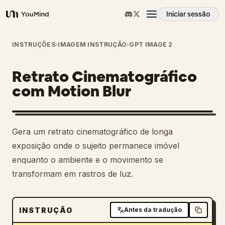
Iniciar sessão
YouMind
Visão geral
INSTRUÇÕES
›
IMAGEM INSTRUÇÃO
›
GPT IMAGE 2
Retrato Cinematográfico
Casos de uso
com Motion Blur
Habilidades
Gera um retrato cinematográfico de longa
Prompts
exposição onde o sujeito permanece imóvel
enquanto o ambiente e o movimento se
transformam em rastros de luz.
Preços
Transferir
INSTRUÇÃO
Antes da tradução