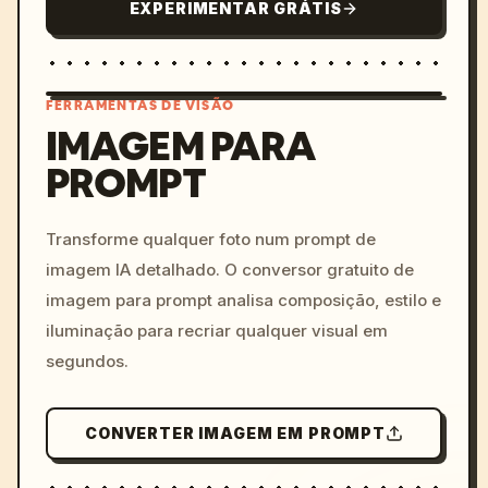
EXPERIMENTAR GRÁTIS
FERRAMENTAS DE VISÃO
IMAGEM PARA
PROMPT
/imagine prompt: cinemati
c, cyberpunk sunset, neon
colors, 8k --v 6.0
Transforme qualquer foto num prompt de
imagem IA detalhado. O conversor gratuito de
imagem para prompt analisa composição, estilo e
iluminação para recriar qualquer visual em
segundos.
CONVERTER IMAGEM EM PROMPT