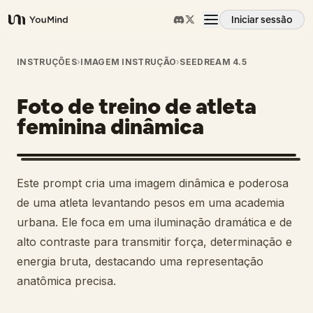
Iniciar sessão
YouMind
Visão geral
INSTRUÇÕES
›
IMAGEM INSTRUÇÃO
›
SEEDREAM 4.5
Foto de treino de atleta
Casos de uso
feminina dinâmica
Habilidades
Este prompt cria uma imagem dinâmica e poderosa
Prompts
de uma atleta levantando pesos em uma academia
urbana. Ele foca em uma iluminação dramática e de
alto contraste para transmitir força, determinação e
Preços
energia bruta, destacando uma representação
anatômica precisa.
Transferir