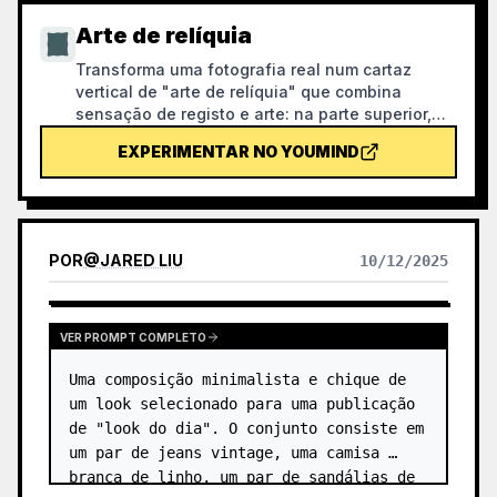
Arte de relíquia
Transforma uma fotografia real num cartaz
vertical de "arte de relíquia" que combina
sensação de registo e arte: na parte superior,
mantém a fotografia original inalterada; na parte
EXPERIMENTAR NO YOUMIND
inferior, com papel quente ou um espaço de luz
e sombra contido, comprime uma forma
memorial derivada da fotografia. Não é uma
ilustração comum ou um cartaz decorativo, mas
sim, com poucas manchas de tinta, bordas
POR
@
JARED LIU
10/12/2025
suavizadas, cortes de espaço em branco e
linhas esparsas, extrai relações de arquitetura,
cidade, superfície de água, estrada, escala
humana, horizonte e luz-sombra, mantendo o
VER PROMPT COMPLETO
sujeito reconhecível mesmo em miniatura. Toda
Uma composição minimalista e chique de 
a imagem enfatiza uma qualidade calma,
contida e de gravura moderna; as cores são
um look selecionado para uma publicação 
extraídas da imagem original, principalmente
de "look do dia". O conjunto consiste em 
azul profundo, preto tinta, verde-acinzentado,
um par de jeans vintage, uma camisa 
cor de pedra ou cores quentes de baixa
branca de linho, um par de sandálias de 
saturação, e, quando adequado, é adicionada