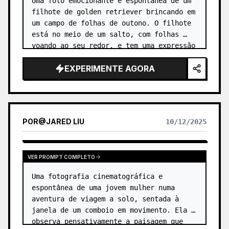
Uma foto emocionante e espontânea de um 
filhote de golden retriever brincando em 
um campo de folhas de outono. O filhote 
está no meio de um salto, com folhas 
voando ao seu redor, e tem uma expressão 
alegre no rosto. …
EXPERIMENTE AGORA
POR
@
JARED LIU
10/12/2025
VER PROMPT COMPLETO
Uma fotografia cinematográfica e 
espontânea de uma jovem mulher numa 
aventura de viagem a solo, sentada à 
janela de um comboio em movimento. Ela 
observa pensativamente a paisagem que 