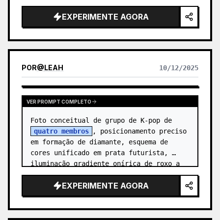
esquerda, equipamento de fundo d…
EXPERIMENTE AGORA
POR
@
LEAH
10/12/2025
VER PROMPT COMPLETO
Foto conceitual de grupo de K-pop de 
quatro membros
, posicionamento preciso 
em formação de diamante, esquema de 
cores unificado em prata futurista, 
iluminação gradiente onírica de roxo a 
azul, chão molhado refletind…
EXPERIMENTE AGORA