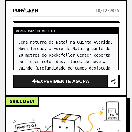
POR
@
LEAH
10/12/2025
VER PROMPT COMPLETO
Cena noturna de Natal na Quinta Avenida, 
Nova Iorque, árvore de Natal gigante de 
20 metros do Rockefeller Center coberta 
por luzes coloridas, flocos de neve 
caindo (profundidade de campo desfocada 
em pontos de luz), luzes quentes das 
EXPERIMENTE AGORA
vitrines das lojas em ambo…
SKILL DE IA