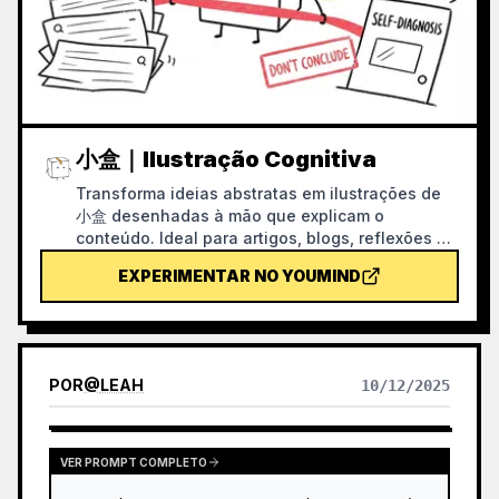
小盒｜Ilustração Cognitiva
Transforma ideias abstratas em ilustrações de
小盒 desenhadas à mão que explicam o
conteúdo. Ideal para artigos, blogs, reflexões de
produto, fluxos de trabalho de IA, metodologias
EXPERIMENTAR NO YOUMIND
e notas de conhecimento; a 小盒 permanece
sempre fechada e realiza pessoalmente as
ações principais de recolha, triagem,
organização, correção ou transferência.
POR
@
LEAH
10/12/2025
VER PROMPT COMPLETO