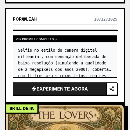
POR
@
LEAH
10/12/2025
VER PROMPT COMPLETO
Selfie no estilo de câmera digital 
millennial, com sensação deliberada de 
baixa resolução (simulando a qualidade 
de 2 megapixels dos anos 2000), coberta 
com filtros azuis-roxos frios, realces 
superexpostos e sombras duras causadas 
EXPERIMENTE AGORA
por flash frontal direto, mud…
SKILL DE IA