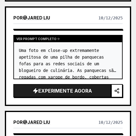
POR
@
JARED LIU
10/12/2025
VER PROMPT COMPLETO
Uma foto em close-up extremamente 
apetitosa de uma pilha de panquecas 
fofas para as redes sociais de um 
blogueiro de culinária. As panquecas são 
regadas com xarope de bordo, cobertas 
com uma porção de manteiga derretendo e 
EXPERIMENTE AGORA
guarnecidas com mirtilos e framboesas…
POR
@
JARED LIU
10/12/2025