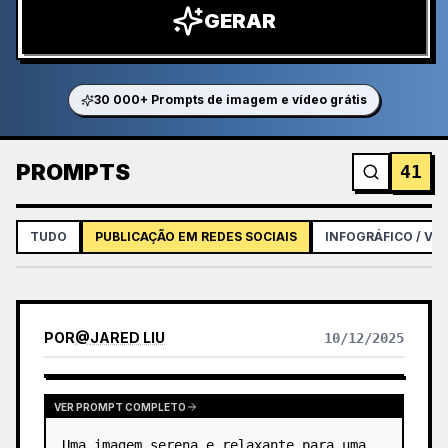
GERAR
30 000+ Prompts de imagem e vídeo grátis
PROMPTS
41
TUDO
PUBLICAÇÃO EM REDES SOCIAIS
INFOGRÁFICO / VI
POR
@
JARED LIU
10/12/2025
VER PROMPT COMPLETO
Uma imagem serena e relaxante para uma 