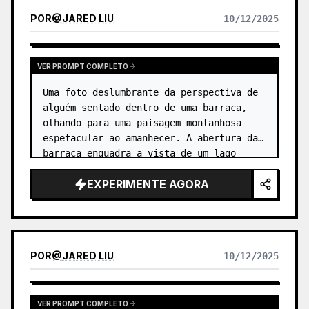
POR
@
JARED LIU
10/12/2025
VER PROMPT COMPLETO
Uma foto deslumbrante da perspectiva de 
alguém sentado dentro de uma barraca, 
olhando para uma paisagem montanhosa 
espetacular ao amanhecer. A abertura da 
barraca enquadra a vista de um lago 
alpino cristalino e picos nevados que 
EXPERIMENTE AGORA
captam os primeiros raios de so…
POR
@
JARED LIU
10/12/2025
VER PROMPT COMPLETO