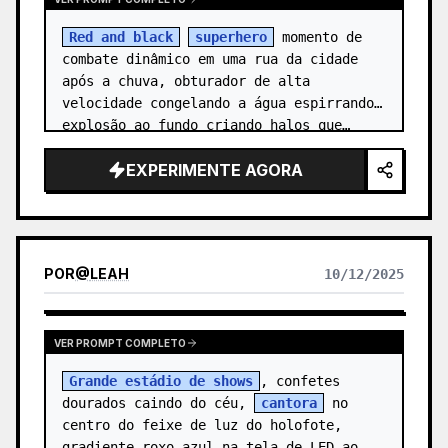
Red and black
superhero
 momento de 
combate dinâmico em uma rua da cidade 
após a chuva, obturador de alta 
velocidade congelando a água espirrando, 
explosão ao fundo criando halos que…
EXPERIMENTE AGORA
POR
@
LEAH
10/12/2025
VER PROMPT COMPLETO
Grande estádio de shows
, confetes 
dourados caindo do céu, 
cantora
 no 
centro do feixe de luz do holofote, 
gradiente roxo-azul na tela de LED ao 