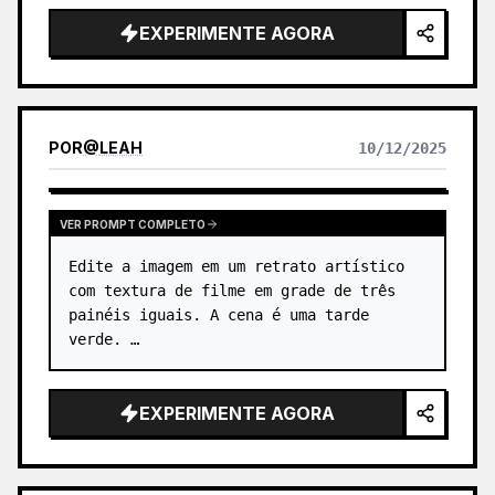
passa de colinas verdes ondulantes e 
EXPERIMENTE AGORA
montanhas enevoadas. …
POR
@
LEAH
10/12/2025
VER PROMPT COMPLETO
Edite a imagem em um retrato artístico 
com textura de filme em grade de três 
painéis iguais. A cena é uma tarde 
verde. …
EXPERIMENTE AGORA