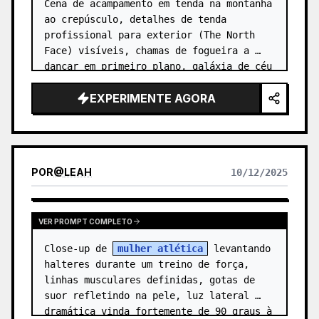
Cena de acampamento em tenda na montanha 
ao crepúsculo, detalhes de tenda 
profissional para exterior (The North 
Face) visíveis, chamas de fogueira a 
dançar em primeiro plano, galáxia de céu 
estrelado nítida em segundo plano 
EXPERIMENTE AGORA
(empilhamento de longa exposição), c…
POR
@
LEAH
10/12/2025
VER PROMPT COMPLETO
Close-up de 
mulher atlética
 levantando 
halteres durante um treino de força, 
linhas musculares definidas, gotas de 
suor refletindo na pele, luz lateral 
dramática vinda fortemente de 90 graus à 