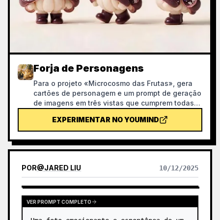
Forja de Personagens
Para o projeto «Microcosmo das Frutas», gera
cartões de personagem e um prompt de geração
de imagens em três vistas que cumprem todas
as especificações visuais do projeto, usando a
EXPERIMENTAR NO YOUMIND
personagem finalizada como modelo principal
de estilo e fazendo uma autoverificação com a
lista de verificação após a geração das
imagens. Ao utilizar esta skill, é possível evitar,
de forma razoável, o desperdício de créditos
POR
@
JARED LIU
10/12/2025
durante o processo de geração de imagens.
VER PROMPT COMPLETO