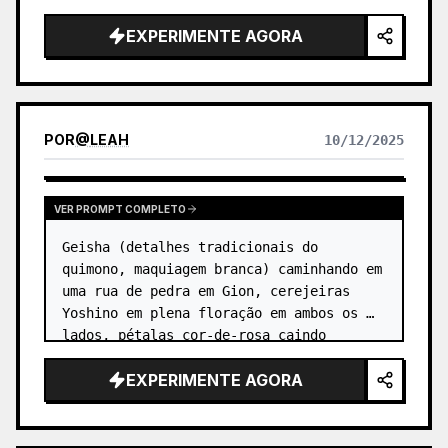
EXPERIMENTE AGORA
POR
@
LEAH
10/12/2025
VER PROMPT COMPLETO
Geisha (detalhes tradicionais do 
quimono, maquiagem branca) caminhando em 
uma rua de pedra em Gion, cerejeiras 
Yoshino em plena floração em ambos os 
lados, pétalas cor-de-rosa caindo 
dinamicamente, luz difusa suave 
EXPERIMENTE AGORA
(qualidade de luz de dia nublado), 
estética d…