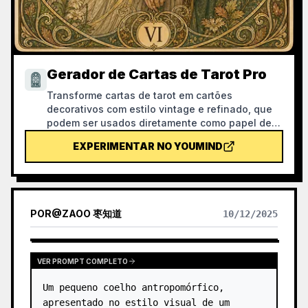
Gerador de Cartas de Tarot Pro
Transforme cartas de tarot em cartões
decorativos com estilo vintage e refinado, que
podem ser usados diretamente como papel de
parede de telemóvel. Diga-lhe o tema de que
EXPERIMENTAR NO YOUMIND
gosta (como mitologia nórdica, ou IP de
anime/jogos) ou quais cartas deseja tirar, e ele
produzirá imagens de tarot com estilo unificado
e significado requintado. Suporta o conjunto
completo de 78 cartas, um grupo individual ou
POR
@
ZAOO 枣知道
10/12/2025
algumas à escolha, com visual refinado e
agradável, sem a sensação plástica de IA. Pode
ser combinado com a tarefa agendada do
YouMind para tirar cartas e interpretações
VER PROMPT COMPLETO
automaticamente todas as manhãs (é
Um pequeno coelho antropomórfico, 
necessário configurar a tarefa agendada
manualmente).
apresentado no estilo visual de um 