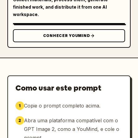
        "Usuário123: Fale sobre IA, ela vai 
finished work, and distribute it from one AI
substituir os humanos?"

workspace.
      ]

    },

    "bottom_right_product_card": {

CONHECER YOUMIND
      "hot_tag": "laranja 'Mais vendido x 
1888'",

      "image": "Tesla Cybertruck",

      "title": "
Picape Elétrica Tesla Cybertruck
",

      "price": "
¥ 1.618.000
",

      "button": "botão vermelho 'Comprar'",

Como usar este prompt
      "floating_animation": "corações 
translúcidos flutuando pela borda direita"

Copie o prompt completo acima.
1
    },

    "bottom_bar": {

Abra uma plataforma compatível com o
2
      "input_field": "'Diga algo...'",

      "icons": ["rosto sorridente", "três 
GPT Image 2, como a YouMind, e cole o
pontos", "carrinho de compras", "caixa de 
prompt.