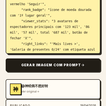
vermelho 'Seguir'",

      "rank_badge": "ícone de moeda dourada 
com '1º lugar geral'",

      "viewer_stats": "3 avatares de 
espectadores principais com '123 mil', '86 
mil', '57 mil', total '687 mil', botão de 
fechar 'X'",

      "right_links": "'Mais lives >', 
'Galeria de presentes 0/24' com etiqueta azul 
'Clássico'"

    },

GERAR IMAGEM COM PROMPT
    "mid_left_gifts": {

      "count": 2,

      "items": [

        "avatar 'Entusiasta de Tecnologia', 
@神经病不想好转
神
'enviou um coração', ícone de coração x 
Ver original
1314",

        "avatar 'Mar de Estrelas', 'enviou um 
PUBLICADO
19/04/2026