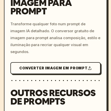
IMAGEM PARA
PROMPT
/imagine prompt: cinemati
c, cyberpunk sunset, neon
colors, 8k --v 6.0
Transforme qualquer foto num prompt de
imagem IA detalhado. O conversor gratuito de
imagem para prompt analisa composição, estilo e
iluminação para recriar qualquer visual em
segundos.
CONVERTER IMAGEM EM PROMPT
OUTROS RECURSOS
DE PROMPTS