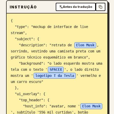
INSTRUÇÃO
Blogue
Antes da tradução
{

Atualizações
  "type": "mockup de interface de live 
stream",

  "subject": {

    "description": "retrato de 
Elon Musk
, 
sorrindo, vestindo uma camiseta preta com um 
gráfico técnico esquemático em branco",

    "background": "o lado esquerdo mostra uma 
tela com o texto '
SPACEX
', o lado direito 
mostra um '
logotipo T da Tesla
' vermelho e 
um carro escuro"

  },

  "ui_overlay": {

    "top_header": {

      "host_info": "avatar, nome '
Elon Musk
', subtítulo '556 mil curtidas', botão 