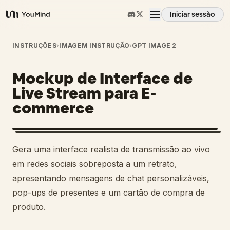
Iniciar sessão
YouMind
Visão geral
INSTRUÇÕES
›
IMAGEM INSTRUÇÃO
›
GPT IMAGE 2
Mockup de Interface de
Casos de uso
Live Stream para E-
commerce
Habilidades
Prompts
Gera uma interface realista de transmissão ao vivo
em redes sociais sobreposta a um retrato,
Preços
apresentando mensagens de chat personalizáveis,
pop-ups de presentes e um cartão de compra de
produto.
Transferir