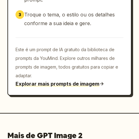
presente", "compartilhar"]

    }

Troque o tema, o estilo ou os detalhes
3
  }

conforme a sua ideia e gere.
}
Este é um prompt de IA gratuito da biblioteca de
prompts da YouMind. Explore outros milhares de
prompts de imagem, todos gratuitos para copiar e
adaptar.
Explorar mais prompts de imagem
Mais de GPT Image 2