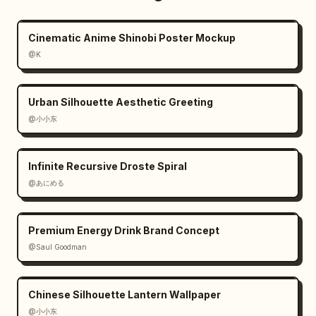
Cinematic Anime Shinobi Poster Mockup
@K
Urban Silhouette Aesthetic Greeting
@小小东
Infinite Recursive Droste Spiral
@あにめる
Premium Energy Drink Brand Concept
@Saul Goodman
Chinese Silhouette Lantern Wallpaper
@小小东