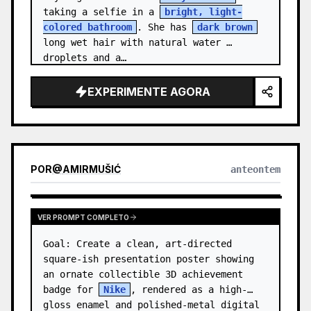
taking a selfie in a 
bright, light-
colored bathroom
. She has 
dark brown
long wet hair with natural water 
droplets and a…
EXPERIMENTE AGORA
POR
@
AMIRMUŠIĆ
anteontem
VER PROMPT COMPLETO
Goal: Create a clean, art-directed 
square-ish presentation poster showing 
an ornate collectible 3D achievement 
badge for 
Nike
, rendered as a high-
gloss enamel and polished-metal digital 