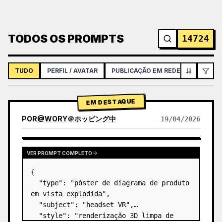
TODOS OS PROMPTS
14724
TUDO
PERFIL / AVATAR
PUBLICAÇÃO EM REDES SOCIAIS
EM DESTAQUE
POR
@
WORY＠ホッピング中
19/04/2026
VER PROMPT COMPLETO
{

  "type": "pôster de diagrama de produto 
em vista explodida",

  "subject": "headset VR",

  "style": "renderização 3D limpa de 