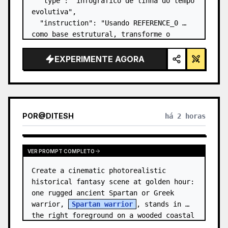
  "type": "infográfico de linha do tempo 
evolutiva",

  "instruction": "Usando REFERENCE_0 
como base estrutural, transforme o 
design vetorial plano em um infográfico 
3D altamente realista. Substitua as 
EXPERIMENTE AGORA
rampas lisas por degraus de pedra 
distintos e atualize to…
POR
@
DITESH
há 2 horas
VER PROMPT COMPLETO
Create a cinematic photorealistic 
historical fantasy scene at golden hour: 
one rugged ancient Spartan or Greek 
warrior, 
Spartan warrior
, stands in 
the right foreground on a wooded coastal 
hillside, shown from the wais…