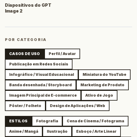
Diapositivos do GPT
Image 2
POR CATEGORIA
CASOS DE USO
Perfil / Avatar
Publicação em Redes Sociais
Infográfico / Visual Educacional
Miniatura do YouTube
Banda desenhada / Storyboard
Marketing de Produto
Imagem Principal de E-commerce
Ativo de Jogo
Pôster / Folheto
Design de Aplicações / Web
ESTILOS
Fotografia
Cena de Cinema / Fotograma
Anime / Mangá
Ilustração
Esboço / Arte Linear