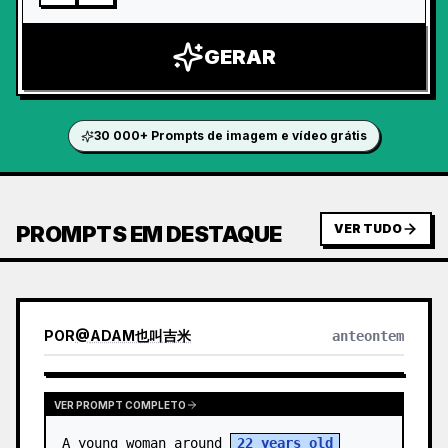
GERAR
30 000+ Prompts de imagem e vídeo grátis
PROMPTS EM DESTAQUE
VER TUDO
POR
@
ADAM也叫吉米
anteontem
VER PROMPT COMPLETO
A young woman around 
22 years old