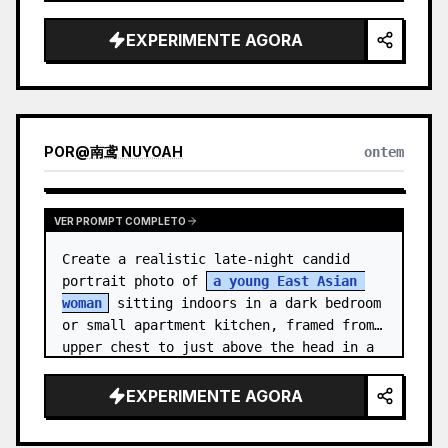
medal.

EXPERIMENTE AGORA
Canvas: Wide 16:9 white stu…
POR
@
南鸢 NUYOAH
ontem
VER PROMPT COMPLETO
Create a realistic late-night candid 
portrait photo of 
a young East Asian 
woman
 sitting indoors in a dark bedroom 
or small apartment kitchen, framed from 
upper chest to just above the head in a 
vertical 3:4 compositio…
EXPERIMENTE AGORA