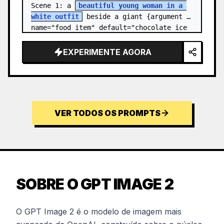
Scene 1: a 
beautiful young woman in a 
white outfit
 beside a giant {argument 
name="food item" default="chocolate ice 
cream cone topped with chocolate…
EXPERIMENTE AGORA
VER TODOS OS PROMPTS
SOBRE O GPT IMAGE 2
O GPT Image 2 é o modelo de imagem mais