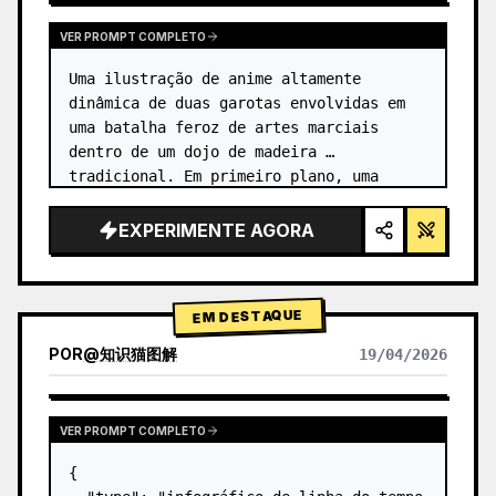
VER PROMPT COMPLETO
Uma ilustração de anime altamente 
dinâmica de duas garotas envolvidas em 
uma batalha feroz de artes marciais 
dentro de um dojo de madeira 
tradicional. Em primeiro plano, uma 
garota com {argument name="character 1 
hair" default="cabelo preto em um coque 
EXPERIMENTE AGORA
alto co…
EM DESTAQUE
POR
@
知识猫图解
19/04/2026
VER PROMPT COMPLETO
{
