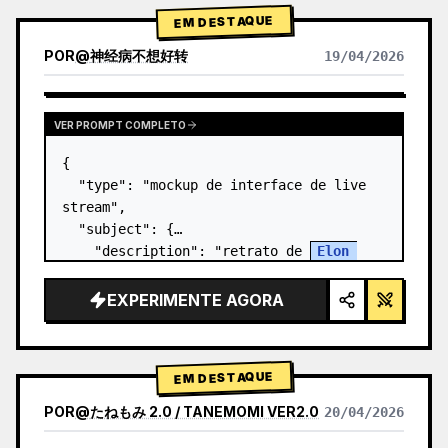
EM DESTAQUE
POR
@
神经病不想好转
19/04/2026
VER PROMPT COMPLETO
{

  "type": "mockup de interface de live 
stream",

  "subject": {

    "description": "retrato de 
Elon 
Musk
, sorrindo, vestindo uma camiseta 
preta com um gráfico técnico esquemático 
EXPERIMENTE AGORA
em branco",

    "background": "o lado…
EM DESTAQUE
POR
@
たねもみ 2.0 / TANEMOMI VER2.0
20/04/2026