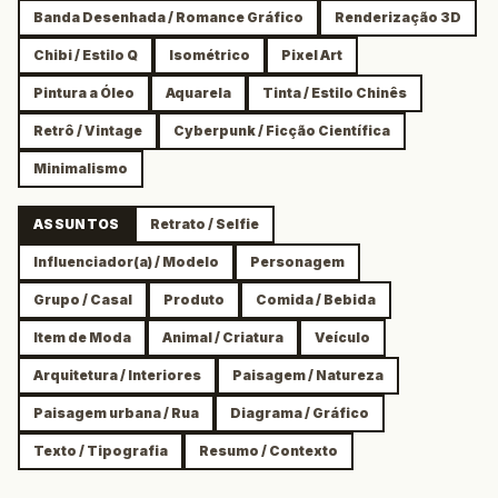
Banda Desenhada / Romance Gráfico
Renderização 3D
Chibi / Estilo Q
Isométrico
Pixel Art
Pintura a Óleo
Aquarela
Tinta / Estilo Chinês
Retrô / Vintage
Cyberpunk / Ficção Científica
Minimalismo
ASSUNTOS
Retrato / Selfie
Influenciador(a) / Modelo
Personagem
Grupo / Casal
Produto
Comida / Bebida
Item de Moda
Animal / Criatura
Veículo
Arquitetura / Interiores
Paisagem / Natureza
Paisagem urbana / Rua
Diagrama / Gráfico
Texto / Tipografia
Resumo / Contexto