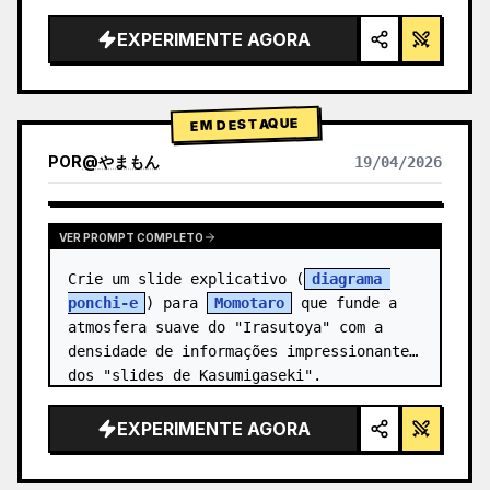
alta tecnologia, iluminação de estúdio, 
detalhes brilhantes",

EXPERIMENTE AGORA
  "background": "{argument 
name=\"background color\" 
default=\"gradien…
EM DESTAQUE
POR
@
やまもん
19/04/2026
VER RESULTADOS DE OUTROS MODELOS
VER PROMPT COMPLETO
Crie um slide explicativo (
diagrama 
ponchi-e
) para 
Momotaro
 que funde a 
atmosfera suave do "Irasutoya" com a 
densidade de informações impressionante 
dos "slides de Kasumigaseki".
EXPERIMENTE AGORA