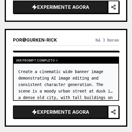
EXPERIMENTE AGORA
POR
@
GURKEN-RICK
há 3 horas
VER PROMPT COMPLETO
Create a cinematic wide banner image 
demonstrating AI image editing and 
consistent character generation. The 
scene is a moody urban street at dusk in 
a dense old city, with tall buildings on 
both sides, wet pavement, parked and 
moving cars, soft streetlights,…
EXPERIMENTE AGORA