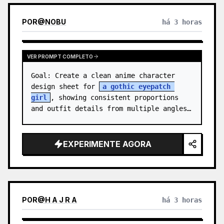
POR
@
NOBU
há 3 horas
VER PROMPT COMPLETO
Goal: Create a clean anime character 
design sheet for 
a gothic eyepatch 
girl
, showing consistent proportions 
and outfit details from multiple angles.

Canvas: Wide horizontal white-background 
character sheet, about 16…
EXPERIMENTE AGORA
POR
@
H A J R A
há 3 horas