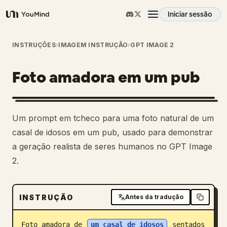
Iniciar sessão
YouMind
Visão geral
INSTRUÇÕES
›
IMAGEM INSTRUÇÃO
›
GPT IMAGE 2
Foto amadora em um pub
Casos de uso
Habilidades
Um prompt em tcheco para uma foto natural de um
casal de idosos em um pub, usado para demonstrar
Prompts
a geração realista de seres humanos no GPT Image
2.
Preços
INSTRUÇÃO
Antes da tradução
Transferir
Foto amadora de 
um casal de idosos
 sentados 