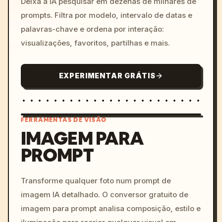
Deixa a IA pesquisar em dezenas de milhares de
prompts. Filtra por modelo, intervalo de datas e
palavras-chave e ordena por interação:
visualizações, favoritos, partilhas e mais.
EXPERIMENTAR GRÁTIS
FERRAMENTAS DE VISÃO
IMAGEM PARA
PROMPT
/imagine prompt: cinemati
c, cyberpunk sunset, neon
colors, 8k --v 6.0
Transforme qualquer foto num prompt de
imagem IA detalhado. O conversor gratuito de
imagem para prompt analisa composição, estilo e