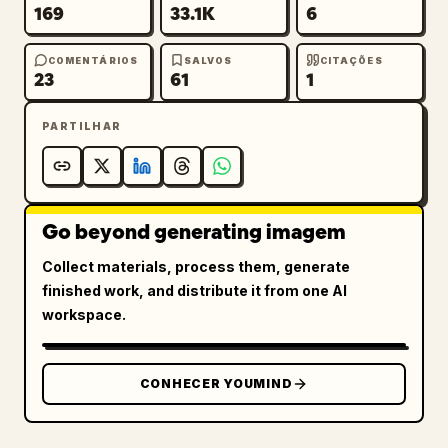
169
33.1K
6
COMENTÁRIOS
SALVOS
CITAÇÕES
23
61
1
PARTILHAR
Go beyond generating imagem
Collect materials, process them, generate
finished work, and distribute it from one AI
workspace.
CONHECER YOUMIND