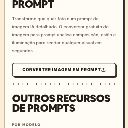
PROMPT
/imagine prompt: cinemati
c, cyberpunk sunset, neon
colors, 8k --v 6.0
Transforme qualquer foto num prompt de
imagem IA detalhado. O conversor gratuito de
imagem para prompt analisa composição, estilo e
iluminação para recriar qualquer visual em
segundos.
CONVERTER IMAGEM EM PROMPT
OUTROS RECURSOS
DE PROMPTS
POR MODELO