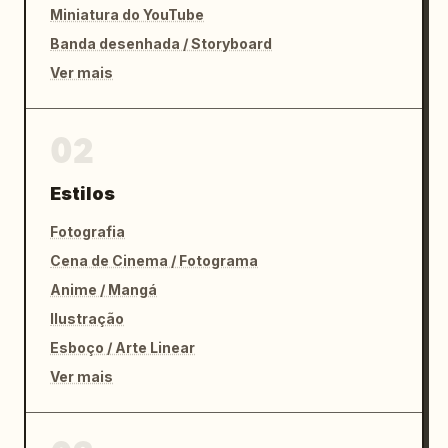
  "lighting_and_mood": "luz do dia nublada e 
Miniatura do YouTube
brilhante, atmosfera aconchegante de casa 
Banda desenhada / Storyboard
cotidiana, realismo de foto espontânea 
Ver mais
combinado com anotações charmosas de notas de 
estudo"

}
02
Estilos
Fotografia
Cena de Cinema / Fotograma
Anime / Mangá
Ilustração
Esboço / Arte Linear
Ver mais