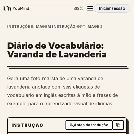
Iniciar sessão
YouMind
Visão geral
INSTRUÇÕES
›
IMAGEM INSTRUÇÃO
›
GPT IMAGE 2
Diário de Vocabulário:
Casos de uso
Varanda de Lavanderia
Habilidades
Gera uma foto realista de uma varanda de
Prompts
lavanderia anotada com seis etiquetas de
vocabulário em inglês escritas à mão e frases de
exemplo para o aprendizado visual de idiomas.
Preços
Transferir
INSTRUÇÃO
Antes da tradução