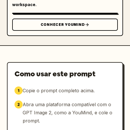
        "number": 2,

workspace.
        "word": "
shirt
",

        "example_sentence": "
This shirt is clean.
",

CONHECER YOUMIND
        "target_object": "camisa azul clara 
pendurada no varal em um cabide",

        "placement": "inferior centro-
esquerda ao lado da camisa pendurada",

        "doodles": "contorno branco traçando 
a borda da camisa, seta apontando para a 
camisa, pequeno brilho"

Como usar este prompt
      },

      {

Copie o prompt completo acima.
1
        "number": 3,

        "word": "towel",

Abra uma plataforma compatível com o
2
        "example_sentence": "The towel is 
dry.",

GPT Image 2, como a YouMind, e cole o
        "target_object": "toalha cinza 
prompt.
estendida sobre o varal de metal",
