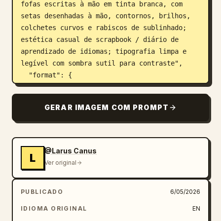
fofas escritas à mão em tinta branca, com 
setas desenhadas à mão, contornos, brilhos, 
colchetes curvos e rabiscos de sublinhado; 
estética casual de scrapbook / diário de 
aprendizado de idiomas; tipografia limpa e 
legível com sombra sutil para contraste",

  "format": {

    "orientation": "pôster vertical 9:16 para 
smartphone",

GERAR IMAGEM COM PROMPT
    "composition": "sobreponha as etiquetas 
diretamente ao lado dos objetos 
correspondentes sem bloquear a cena; use 
texto e rabiscos que pareçam feitos com 
@Larus Canus
L
marcador branco"

Ver original
  },

  "vocabulary_overlay": {

PUBLICADO
6/05/2026
    "headline": "sem título principal, apenas 
etiquetas de vocabulário numeradas colocadas 
IDIOMA ORIGINAL
EN
ao redor da imagem",
