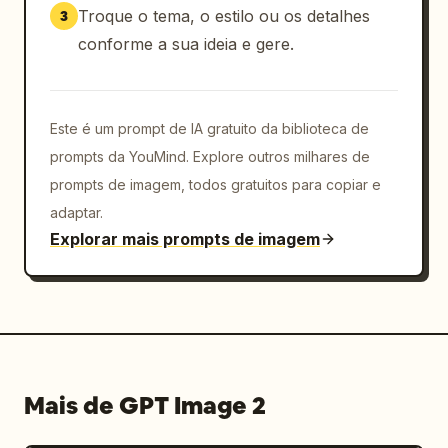
        "placement": "centro-direita abaixo 
Troque o tema, o estilo ou os detalhes
3
da toalha",

conforme a sua ideia e gere.
        "doodles": "seta para cima apontando 
para a toalha e um sublinhado simples"

      },

      {

Este é um prompt de IA gratuito da biblioteca de
        "number": 4,

prompts da YouMind. Explore outros milhares de
        "word": "basket",

prompts de imagem, todos gratuitos para copiar e
        "example_sentence": "The basket is 
adaptar.
full.",

Explorar mais prompts de imagem
        "target_object": "cesto de roupa de 
plástico redondo cheio de roupas no canto 
inferior esquerdo",

        "placement": "inferior centro-
esquerda ao lado do cesto",

        "doodles": "contorno branco ao redor 
da borda e lateral do cesto, seta apontando 
Mais de GPT Image 2
para o cesto, pequenos traços de ênfase, 
sublinhado"
