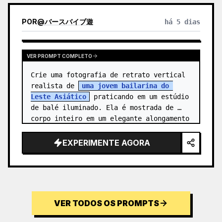
POR
@
バースバイブ遊
há 5 dias
VER PROMPT COMPLETO
Crie uma fotografia de retrato vertical 
realista de 
uma jovem bailarina do 
Leste Asiático
 praticando em um estúdio 
de balé iluminado. Ela é mostrada de 
corpo inteiro em um elegante alongamento 
de agulha: um pé plantado na po…
EXPERIMENTE AGORA
VER TODOS OS PROMPTS