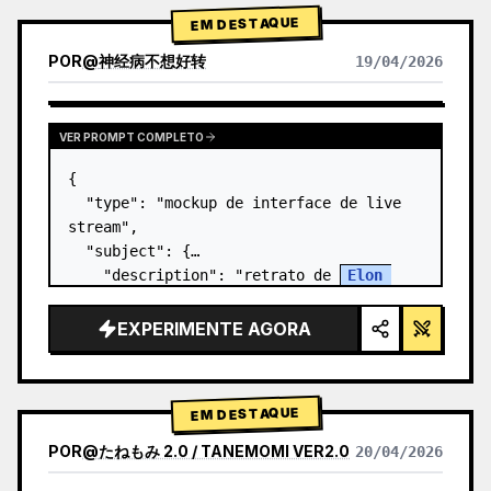
EM DESTAQUE
POR
@
神经病不想好转
19/04/2026
VER PROMPT COMPLETO
{

  "type": "mockup de interface de live 
stream",

  "subject": {

    "description": "retrato de 
Elon 
Musk
, sorrindo, vestindo uma camiseta 
preta com um gráfico técnico esquemático 
EXPERIMENTE AGORA
em branco",

    "background": "o lado…
EM DESTAQUE
POR
@
たねもみ 2.0 / TANEMOMI VER2.0
20/04/2026