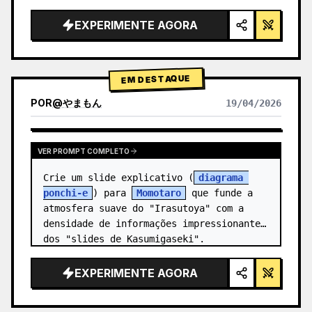
alta tecnologia, iluminação de estúdio, 
detalhes brilhantes",

EXPERIMENTE AGORA
  "background": "{argument 
name=\"background color\" 
default=\"gradien…
EM DESTAQUE
POR
@
やまもん
19/04/2026
VER RESULTADOS DE OUTROS MODELOS
VER PROMPT COMPLETO
Crie um slide explicativo (
diagrama 
ponchi-e
) para 
Momotaro
 que funde a 
atmosfera suave do "Irasutoya" com a 
densidade de informações impressionante 
dos "slides de Kasumigaseki".
EXPERIMENTE AGORA