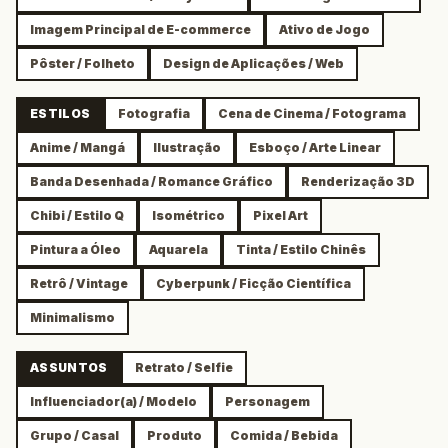
Imagem Principal de E-commerce
Ativo de Jogo
Pôster / Folheto
Design de Aplicações / Web
ESTILOS
Fotografia
Cena de Cinema / Fotograma
Anime / Mangá
Ilustração
Esboço / Arte Linear
Banda Desenhada / Romance Gráfico
Renderização 3D
Chibi / Estilo Q
Isométrico
Pixel Art
Pintura a Óleo
Aquarela
Tinta / Estilo Chinês
Retrô / Vintage
Cyberpunk / Ficção Científica
Minimalismo
ASSUNTOS
Retrato / Selfie
Influenciador(a) / Modelo
Personagem
Grupo / Casal
Produto
Comida / Bebida