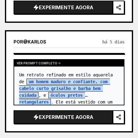
{argument name="character name" 
EXPERIMENTE AGORA
default="…
POR
@
KARLOS
há 5 dias
VER PROMPT COMPLETO
Um retrato refinado em estilo aquarela 
de 
um homem maduro e confiante, com 
cabelo curto grisalho e barba bem 
cuidada
, e 
óculos pretos 
retangulares
. Ele está vestido com um 
blazer cinza…
EXPERIMENTE AGORA