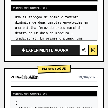
VER PROMPT COMPLETO
Uma ilustração de anime altamente 
dinâmica de duas garotas envolvidas em 
uma batalha feroz de artes marciais 
dentro de um dojo de madeira 
tradicional. Em primeiro plano, uma 
garota com {argument name="character 1 
hair" default="cabelo preto em um coque 
EXPERIMENTE AGORA
alto co…
EM DESTAQUE
POR
@
知识猫图解
19/04/2026
VER PROMPT COMPLETO
{
