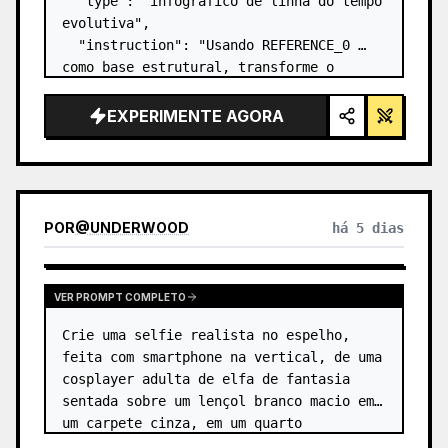
  "type": "infográfico de linha do tempo 
evolutiva",

  "instruction": "Usando REFERENCE_0 
como base estrutural, transforme o 
design vetorial plano em um infográfico 
3D altamente realista. Substitua as 
EXPERIMENTE AGORA
rampas lisas por degraus de pedra 
distintos e atualize to…
POR
@
UNDERWOOD
há 5 dias
VER PROMPT COMPLETO
Crie uma selfie realista no espelho, 
feita com smartphone na vertical, de uma 
cosplayer adulta de elfa de fantasia 
sentada sobre um lençol branco macio em 
um carpete cinza, em um quarto 
minimalista bege. A personagem é 