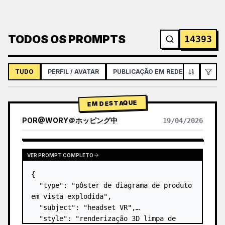
TODOS OS PROMPTS
14393
TUDO
PERFIL / AVATAR
PUBLICAÇÃO EM REDES SOCIAIS
EM DESTAQUE
POR
@
WORY＠ホッピング中
19/04/2026
VER PROMPT COMPLETO
{

  "type": "pôster de diagrama de produto 
em vista explodida",

  "subject": "headset VR",

  "style": "renderização 3D limpa de 