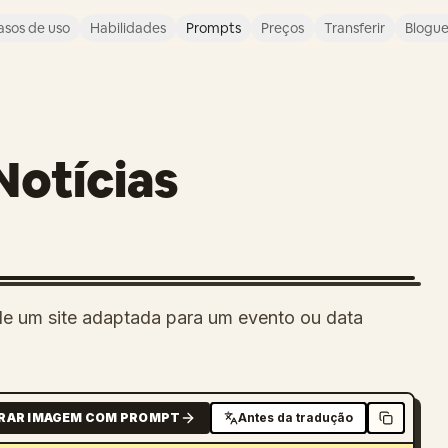
asos de uso
Habilidades
Prompts
Preços
Transferir
Blogu
 Notícias
 de um site adaptada para um evento ou data
RAR IMAGEM COM PROMPT
Antes da tradução