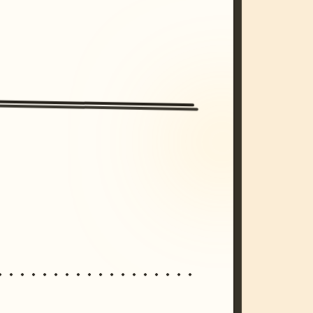
/imagine prompt: cinematic, cyberpunk s
unset, neon colors, 8k --v 6.0