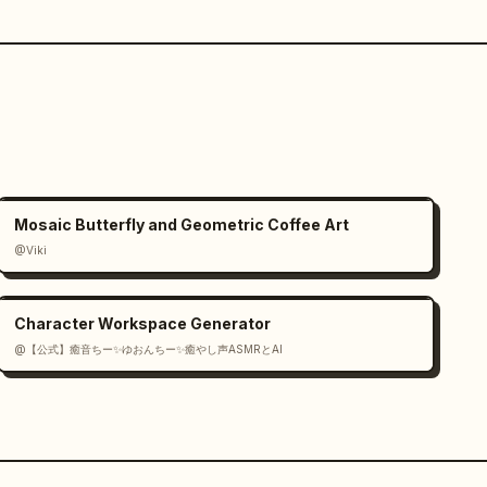
Mosaic Butterfly and Geometric Coffee Art
@Viki
Character Workspace Generator
@【公式】癒音ちー✨ゆおんちー✨癒やし声ASMRとAI