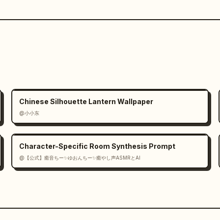
Chinese Silhouette Lantern Wallpaper
@小小东
Character-Specific Room Synthesis Prompt
@【公式】癒音ちー✨ゆおんちー✨癒やし声ASMRとAI