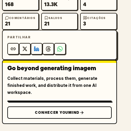
168
13.3K
4
COMENTÁRIOS
SALVOS
CITAÇÕES
21
21
3
PARTILHAR
Go beyond generating imagem
Collect materials, process them, generate
finished work, and distribute it from one AI
workspace.
CONHECER YOUMIND