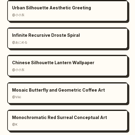
adicione celulares extras, personagens 
Urban Silhouette Aesthetic Greeting
principais extras, logotipos, marcas d'água 
@小小东
ou poluição visual ilegível. Mantenha o texto 
da imagem limitado às etiquetas visíveis das 
Infinite Recursive Droste Spiral
cidades e às notas manuscritas de Nova York.
@あにめる
Chinese Silhouette Lantern Wallpaper
@小小东
Mosaic Butterfly and Geometric Coffee Art
@Viki
Monochromatic Red Surreal Conceptual Art
@K