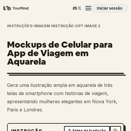
Iniciar sessão
YouMind
Visão geral
INSTRUÇÕES
›
IMAGEM INSTRUÇÃO
›
GPT IMAGE 2
Mockups de Celular para
Casos de uso
App de Viagem em
Aquarela
Habilidades
Prompts
Gera uma ilustração ampla em aquarela de três
telas de smartphone com histórias de viagem,
Preços
apresentando mulheres elegantes em Nova York,
Paris e Londres.
Transferir
INSTRUÇÃO
Antes da tradução