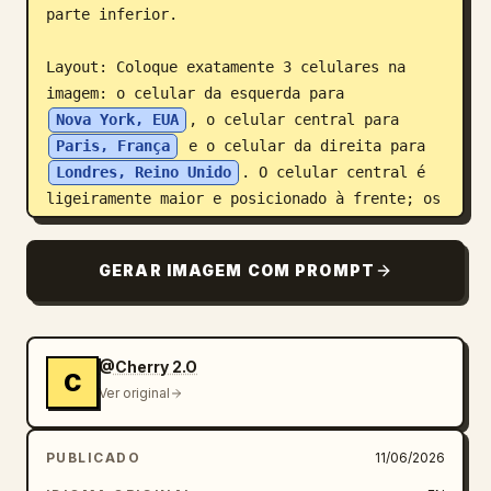
parte inferior.

Layout: Coloque exatamente 3 celulares na 
imagem: o celular da esquerda para 
Nova York, EUA
, o celular central para 
Paris, França
 e o celular da direita para 
Londres, Reino Unido
. O celular central é 
ligeiramente maior e posicionado à frente; os 
celulares da esquerda e da direita estão 
levemente angulados ou parcialmente 
GERAR IMAGEM COM PROMPT
sobrepostos pelo cenário de aquarela ao 
redor. Continue o cenário da cidade além das 
telas dos celulares com respingos de tinta e 
fragmentos de pontos turísticos.

@Cherry 2.O
C
Ver original
Detalhes da interface do celular: Cada tela 
tem uma pequena barra de status mostrando 
PUBLICADO
11/06/2026
19:41 no canto superior esquerdo, um pequeno 
ícone de câmera próximo ao canto superior 