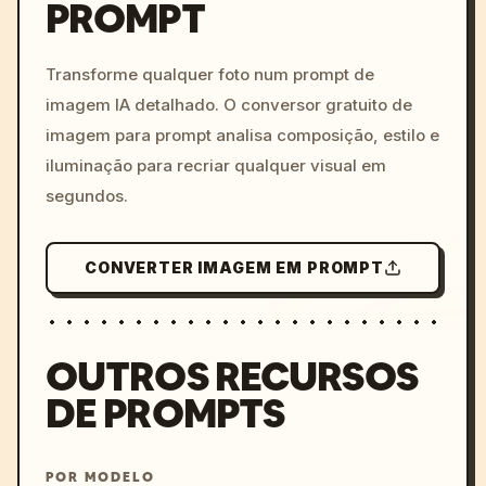
PROMPT
/imagine prompt: cinemati
c, cyberpunk sunset, neon
colors, 8k --v 6.0
Transforme qualquer foto num prompt de
imagem IA detalhado. O conversor gratuito de
imagem para prompt analisa composição, estilo e
iluminação para recriar qualquer visual em
segundos.
CONVERTER IMAGEM EM PROMPT
OUTROS RECURSOS
DE PROMPTS
POR MODELO