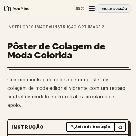
Iniciar sessão
YouMind
Visão geral
INSTRUÇÕES
›
IMAGEM INSTRUÇÃO
›
GPT IMAGE 2
Pôster de Colagem de
Casos de uso
Moda Colorida
Habilidades
Cria um mockup de galeria de um pôster de
Prompts
colagem de moda editorial vibrante com um retrato
central de modelo e oito retratos circulares de
apoio.
Preços
Transferir
INSTRUÇÃO
Antes da tradução