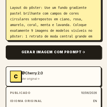
Layout do pôster: Use um fundo gradiente 
pastel brilhante com campos de cores 
circulares sobrepostos em ciano, rosa, 
amarelo, coral, menta e lavanda. Coloque 
exatamente 9 imagens de modelos visíveis no 
pôster: 1 retrato de moda central grande em 
cores e 8 retratos circulares menores 
dispostos ao redor dele.

GERAR IMAGEM COM PROMPT
Detalhes do assunto: A modelo central tem 
cabelos longos, escuros e ondulados, e veste 
um vestido de alta costura extravagante com 
@Cherry 2.O
C
mangas fluidas exageradas e tecido em blocos 
Ver original
de cores em 
turquesa, rosa choque, amarelo limão e 
verde esmeralda
PUBLICADO
10/06/2026
. O tecido deve parecer volumoso, sedoso, 
IDIOMA ORIGINAL
EN
movido pelo vento e escultural, com dobras e 