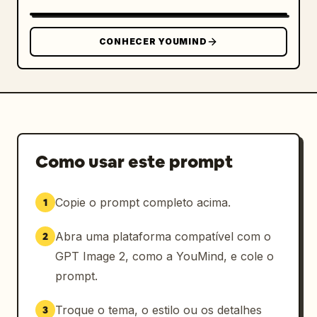
retratos circulares devem ter fundos de foto 
circulares cinzas e o mesmo desfoque 
CONHECER YOUMIND
retangular suave que obscurece o rosto.

Estilo visual: Colagem de revista de moda 
editorial, realismo fotográfico polido, cores 
doces saturadas, design de pôster limpo, 
mockup de instalação de galeria premium, 
composição equilibrada, detalhes nítidos em 
Como usar este prompt
roupas e cabelos, sem tipografia, sem 
logotipos, sem marca d'água.
Copie o prompt completo acima.
1
Abra uma plataforma compatível com o
2
GPT Image 2, como a YouMind, e cole o
prompt.
Troque o tema, o estilo ou os detalhes
3