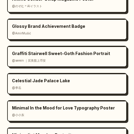
@のぞむ＊AIイラスト
Glossy Brand Achievement Badge
@AmirMušić
Graffiti Stairwell Sweet-Goth Fashion Portrait
@serein ｜买美股上币安
Celestial Jade Palace Lake
@李岳
Minimal In the Mood for Love Typography Poster
@小小东