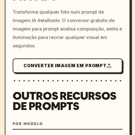
c, cyberpunk sunset, neon
colors, 8k --v 6.0
Transforme qualquer foto num prompt de
imagem IA detalhado. O conversor gratuito de
imagem para prompt analisa composição, estilo e
iluminação para recriar qualquer visual em
segundos.
CONVERTER IMAGEM EM PROMPT
OUTROS RECURSOS
DE PROMPTS
POR MODELO