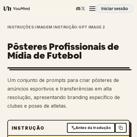
Iniciar sessão
YouMind
Visão geral
INSTRUÇÕES
›
IMAGEM INSTRUÇÃO
›
GPT IMAGE 2
Pôsteres Profissionais de
Casos de uso
Mídia de Futebol
Habilidades
Um conjunto de prompts para criar pôsteres de
Prompts
anúncios esportivos e transferências em alta
resolução, apresentando branding específico de
clubes e poses de atletas.
Preços
Transferir
INSTRUÇÃO
Antes da tradução