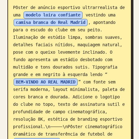
Pôster de anúncio esportivo ultrarrealista de 
Blogue
uma 
modelo loira confiante
 vestindo uma 
camisa branca do Real Madrid
, apontando 
Atualizações
para o escudo do clube em seu peito. 
Iluminação de estúdio limpa, sombras suaves, 
detalhes faciais nítidos, maquiagem natural, 
pose com o queixo levemente inclinado. O 
fundo apresenta um estádio desbotado com 
multidão e tons dourados sutis. Tipografia 
grande e em negrito à esquerda lendo “
BEM-VINDO AO REAL MADRID
” com fonte sem 
serifa moderna, layout minimalista, paleta de 
cores branca e dourada. Adicione o logotipo 
do clube no topo, texto de assinatura sutil e 
profundidade de campo cinematográfica, 
resolução 8K, estética de branding esportivo 
profissional.\n⸻\nPôster cinematográfico 
dramático de transferência de futebol de 