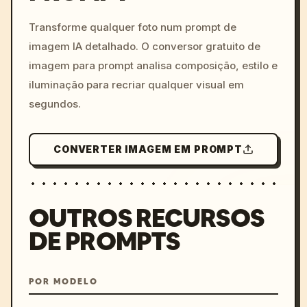
c, cyberpunk sunset, neon
colors, 8k --v 6.0
Transforme qualquer foto num prompt de
imagem IA detalhado. O conversor gratuito de
imagem para prompt analisa composição, estilo e
iluminação para recriar qualquer visual em
segundos.
CONVERTER IMAGEM EM PROMPT
OUTROS RECURSOS
DE PROMPTS
POR MODELO