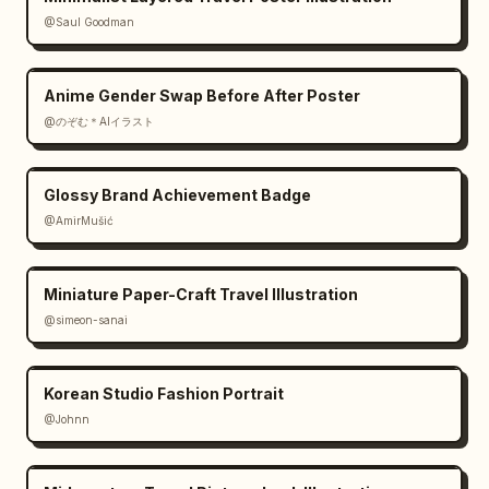
@Saul Goodman
Anime Gender Swap Before After Poster
@のぞむ＊AIイラスト
Glossy Brand Achievement Badge
@AmirMušić
Miniature Paper-Craft Travel Illustration
@simeon-sanai
Korean Studio Fashion Portrait
@Johnn