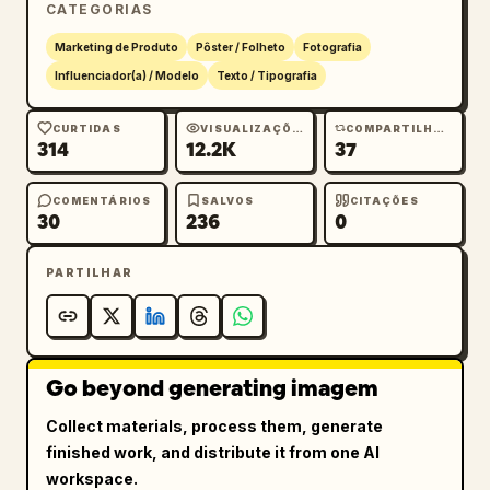
CATEGORIAS
Marketing de Produto
Pôster / Folheto
Fotografia
Influenciador(a) / Modelo
Texto / Tipografia
CURTIDAS
VISUALIZAÇÕES
COMPARTILHAMENTOS
314
12.2K
37
COMENTÁRIOS
SALVOS
CITAÇÕES
30
236
0
PARTILHAR
Go beyond generating imagem
Collect materials, process them, generate
finished work, and distribute it from one AI
workspace.