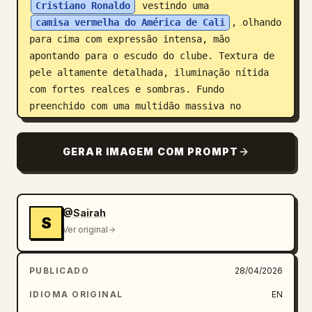
Cristiano Ronaldo
 vestindo uma 
camisa vermelha do América de Cali
, olhando 
para cima com expressão intensa, mão 
apontando para o escudo do clube. Textura de 
pele altamente detalhada, iluminação nítida 
com fortes realces e sombras. Fundo 
preenchido com uma multidão massiva no 
estádio, sinalizadores vermelhos, fumaça e 
bandeiras tremulando criando uma atmosfera 
GERAR IMAGEM COM PROMPT
poderosa. Inclua tipografia grande e em 
negrito “
RONALDO #7
” em fonte desgastada 
atrás dele, tons vermelhos brilhantes, alto 
contraste, gradação cinematográfica. Adicione 
@Sairah
S
o escudo do clube, logotipos de 
Ver original
patrocinadores e efeitos de iluminação 
dramáticos, 8K ultradetalhado, composição de 
PUBLICADO
28/04/2026
pôster esportivo épico.
IDIOMA ORIGINAL
EN