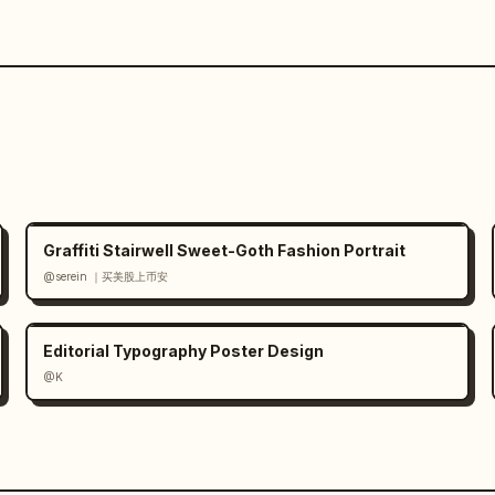
Graffiti Stairwell Sweet-Goth Fashion Portrait
@serein ｜买美股上币安
Editorial Typography Poster Design
@K