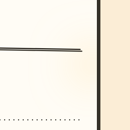
/imagine prompt: cinematic, cyberpunk s
unset, neon colors, 8k --v 6.0