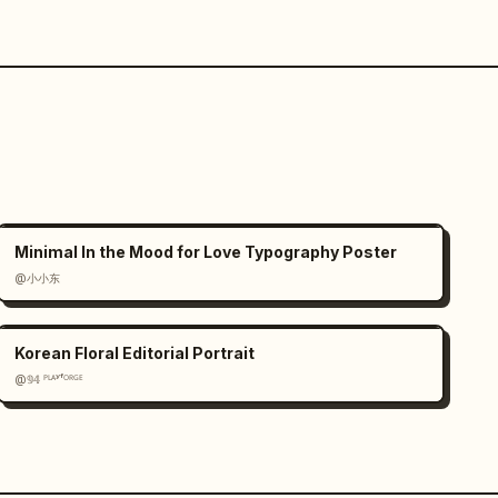
Minimal In the Mood for Love Typography Poster
@小小东
Korean Floral Editorial Portrait
@𝟡𝟜 ᴾᴸᴬʸᶠᴼᴿᴳᴱ