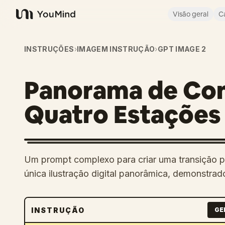
Visão geral
C
YouMind
INSTRUÇÕES
›
IMAGEM INSTRUÇÃO
›
GPT IMAGE 2
Panorama de Con
Quatro Estações
Um prompt complexo para criar uma transição p
única ilustração digital panorâmica, demonstra
INSTRUÇÃO
GE