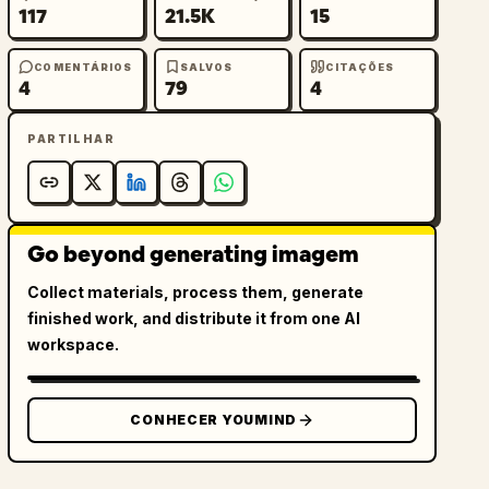
117
21.5K
15
COMENTÁRIOS
SALVOS
CITAÇÕES
4
79
4
PARTILHAR
Go beyond generating imagem
Collect materials, process them, generate
finished work, and distribute it from one AI
workspace.
CONHECER YOUMIND