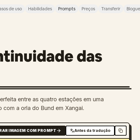
asos de uso
Habilidades
Prompts
Preços
Transferir
Blogu
tinuidade das
erfeita entre as quatro estações em uma
do com a orla do Bund em Xangai.
RAR IMAGEM COM PROMPT
Antes da tradução