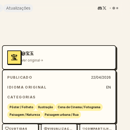
e
Atualizações
@宝玉
宝
Ver original
PUBLICADO
22/04/2026
IDIOMA ORIGINAL
EN
CATEGORIAS
Pôster / Folheto
Ilustração
Cena de Cinema / Fotograma
Paisagem / Natureza
Paisagem urbana / Rua
CURTIDAS
VISUALIZAÇÕES
COMPARTILHAMENTOS