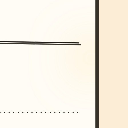
/imagine prompt: cinematic, cyberpunk s
unset, neon colors, 8k --v 6.0