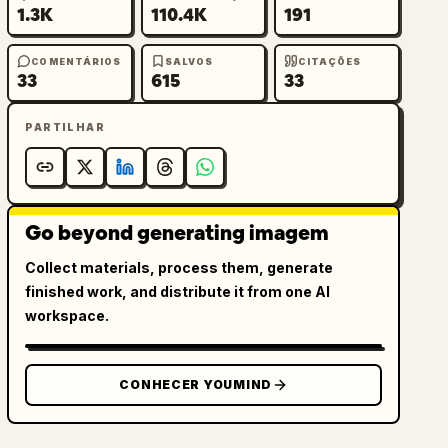
1.3K
110.4K
191
COMENTÁRIOS
SALVOS
CITAÇÕES
33
615
33
PARTILHAR
Go beyond generating imagem
Collect materials, process them, generate
finished work, and distribute it from one AI
workspace.
CONHECER YOUMIND