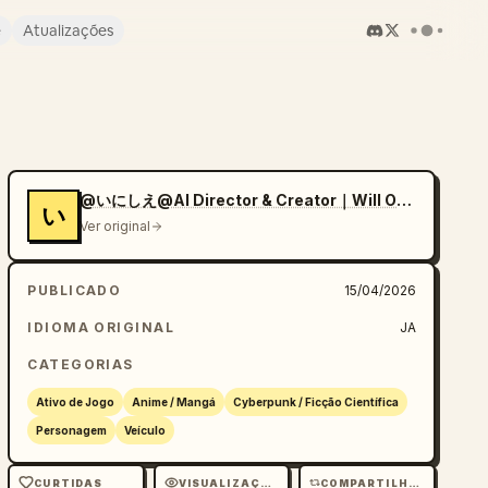
e
Atualizações
@いにしえ@AI Director & Creator｜Will Oldgram
い
Ver original
PUBLICADO
15/04/2026
IDIOMA ORIGINAL
JA
CATEGORIAS
Ativo de Jogo
Anime / Mangá
Cyberpunk / Ficção Científica
Personagem
Veículo
CURTIDAS
VISUALIZAÇÕES
COMPARTILHAMENTOS