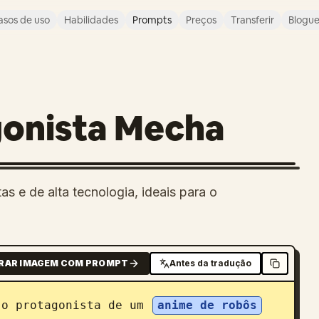
asos de uso
Habilidades
Prompts
Preços
Transferir
Blogu
gonista Mecha
s e de alta tecnologia, ideais para o
RAR IMAGEM COM PROMPT
Antes da tradução
 o protagonista de um 
anime de robôs