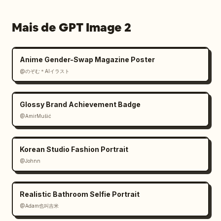
Mais de GPT Image 2
Anime Gender-Swap Magazine Poster
@のぞむ＊AIイラスト
Glossy Brand Achievement Badge
@AmirMušić
Korean Studio Fashion Portrait
@Johnn
Realistic Bathroom Selfie Portrait
@Adam也叫吉米