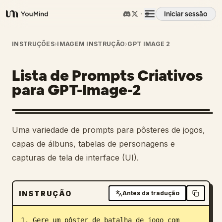
Iniciar sessão
YouMind
Visão geral
INSTRUÇÕES
›
IMAGEM INSTRUÇÃO
›
GPT IMAGE 2
Lista de Prompts Criativos
Casos de uso
para GPT-Image-2
Habilidades
Uma variedade de prompts para pôsteres de jogos,
Prompts
capas de álbuns, tabelas de personagens e
capturas de tela de interface (UI).
Preços
INSTRUÇÃO
Antes da tradução
Transferir
1. Gere um pôster de batalha de jogo com 