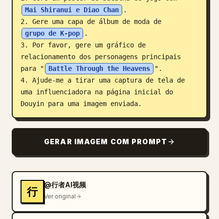
Mai Shiranui e Diao Chan
.

Blogue
2. Gere uma capa de álbum de moda de 
grupo de K-pop
.

Atualizações
3. Por favor, gere um gráfico de 
relacionamento dos personagens principais 
para "
Battle Through the Heavens
".

4. Ajude-me a tirar uma captura de tela de 
uma influenciadora na página inicial do 
Douyin para uma imagem enviada.
GERAR IMAGEM COM PROMPT
@行者AI视频
行
Ver original