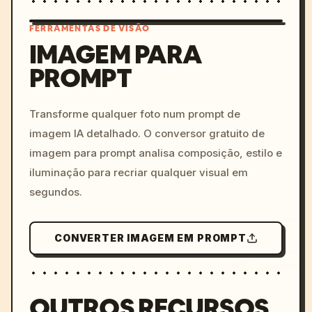
FERRAMENTAS DE VISÃO
IMAGEM PARA
PROMPT
/imagine prompt: cinemati
c, cyberpunk sunset, neon
colors, 8k --v 6.0
Transforme qualquer foto num prompt de
imagem IA detalhado. O conversor gratuito de
imagem para prompt analisa composição, estilo e
iluminação para recriar qualquer visual em
segundos.
CONVERTER IMAGEM EM PROMPT
OUTROS RECURSOS