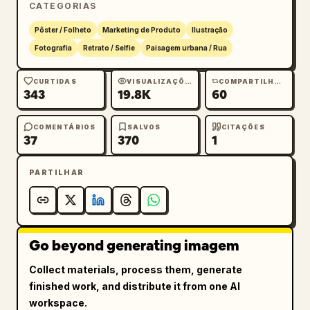
CATEGORIAS
Pôster / Folheto
Marketing de Produto
Ilustração
Fotografia
Retrato / Selfie
Paisagem urbana / Rua
CURTIDAS
VISUALIZAÇÕES
COMPARTILHAMENTOS
343
19.8K
60
COMENTÁRIOS
SALVOS
CITAÇÕES
37
370
1
PARTILHAR
Go beyond generating imagem
Collect materials, process them, generate
finished work, and distribute it from one AI
workspace.