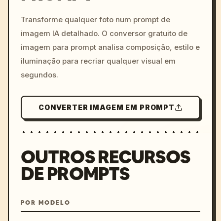
c, cyberpunk sunset, neon
colors, 8k --v 6.0
Transforme qualquer foto num prompt de
imagem IA detalhado. O conversor gratuito de
imagem para prompt analisa composição, estilo e
iluminação para recriar qualquer visual em
segundos.
CONVERTER IMAGEM EM PROMPT
OUTROS RECURSOS
DE PROMPTS
POR MODELO