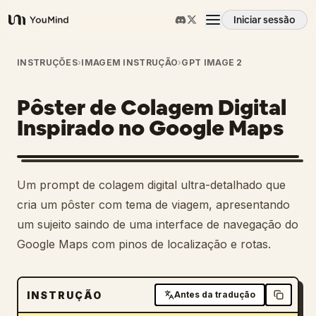
Iniciar sessão
YouMind
Visão geral
INSTRUÇÕES
›
IMAGEM INSTRUÇÃO
›
GPT IMAGE 2
Pôster de Colagem Digital
Casos de uso
Inspirado no Google Maps
Habilidades
Um prompt de colagem digital ultra-detalhado que
Prompts
cria um pôster com tema de viagem, apresentando
um sujeito saindo de uma interface de navegação do
Google Maps com pinos de localização e rotas.
Preços
Transferir
INSTRUÇÃO
Antes da tradução