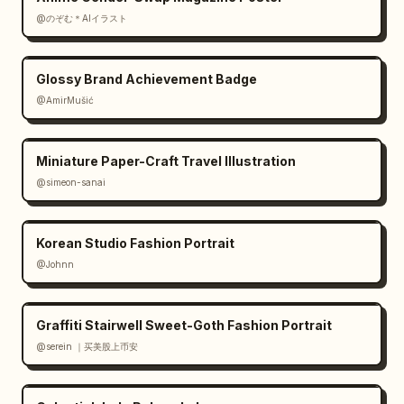
@のぞむ＊AIイラスト
Glossy Brand Achievement Badge
@AmirMušić
Miniature Paper-Craft Travel Illustration
@simeon-sanai
Korean Studio Fashion Portrait
@Johnn
Graffiti Stairwell Sweet-Goth Fashion Portrait
@serein ｜买美股上币安