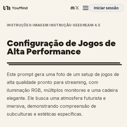
Iniciar sessão
YouMind
Visão geral
INSTRUÇÕES
›
IMAGEM INSTRUÇÃO
›
SEEDREAM 4.5
Configuração de Jogos de
Casos de uso
Alta Performance
Habilidades
Este prompt gera uma foto de um setup de jogos de
Prompts
alta qualidade pronto para streaming, com
iluminação RGB, múltiplos monitores e uma cadeira
elegante. Ele busca uma atmosfera futurista e
Preços
imersiva, demonstrando compreensão de
subculturas e estéticas específicas.
Transferir