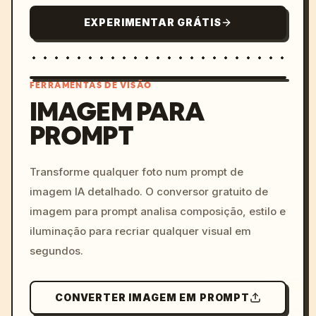
EXPERIMENTAR GRÁTIS
FERRAMENTAS DE VISÃO
IMAGEM PARA
PROMPT
/imagine prompt: cinemati
c, cyberpunk sunset, neon
colors, 8k --v 6.0
Transforme qualquer foto num prompt de
imagem IA detalhado. O conversor gratuito de
imagem para prompt analisa composição, estilo e
iluminação para recriar qualquer visual em
segundos.
CONVERTER IMAGEM EM PROMPT