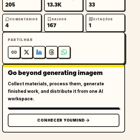
205
13.3K
33
COMENTÁRIOS
SALVOS
CITAÇÕES
4
167
1
PARTILHAR
Go beyond generating imagem
Collect materials, process them, generate
finished work, and distribute it from one AI
workspace.
CONHECER YOUMIND