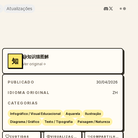
e
Atualizações
@知识猫图解
知
Ver original
PUBLICADO
30/04/2026
IDIOMA ORIGINAL
ZH
CATEGORIAS
Infográfico / Visual Educacional
Aquarela
Ilustração
Diagrama / Gráfico
Texto / Tipografia
Paisagem / Natureza
CURTIDAS
VISUALIZAÇÕES
COMPARTILHAMENTOS