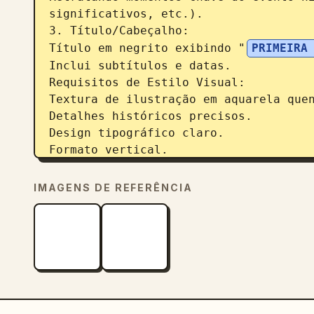
significativos, etc.).

3. Título/Cabeçalho:

Título em negrito exibindo "
PRIMEIRA
Inclui subtítulos e datas.

Requisitos de Estilo Visual:

Textura de ilustração em aquarela quen
Detalhes históricos precisos.

Design tipográfico claro.

Formato vertical.

Resolução 4K Ultra HD.

Geração direta de imagem.

IMAGENS DE REFERÊNCIA
Assunto: 
Primeira Guerra Sino-Japone
Proporção: 
3:4