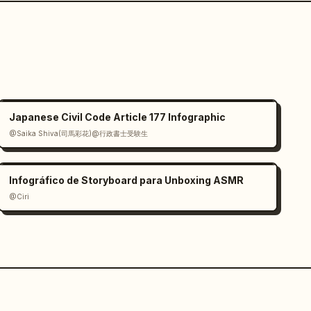
Japanese Civil Code Article 177 Infographic
@Saika Shiva(司馬彩花)@行政書士受験生
Infográfico de Storyboard para Unboxing ASMR
@Ciri