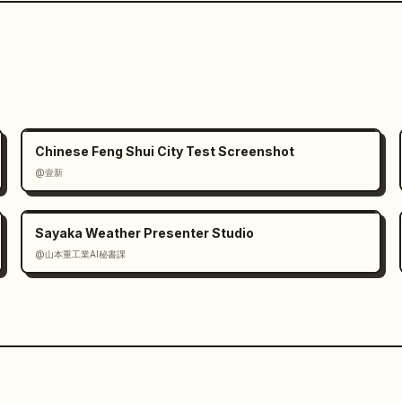
Chinese Feng Shui City Test Screenshot
@壹新
Sayaka Weather Presenter Studio
@山本重工業AI秘書課