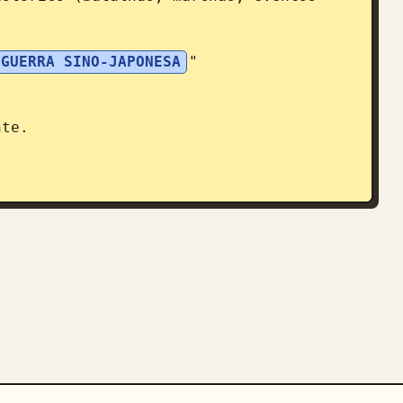
 GUERRA SINO-JAPONESA
"

te.

sa