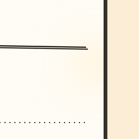
/imagine prompt: cinematic, cyberpunk s
unset, neon colors, 8k --v 6.0