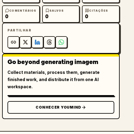
COMENTÁRIOS
SALVOS
CITAÇÕES
0
0
0
PARTILHAR
Go beyond generating imagem
Collect materials, process them, generate
finished work, and distribute it from one AI
workspace.
CONHECER YOUMIND