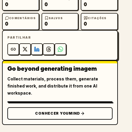
0
0
0
COMENTÁRIOS
SALVOS
CITAÇÕES
0
0
0
PARTILHAR
Go beyond generating imagem
Collect materials, process them, generate
finished work, and distribute it from one AI
workspace.
CONHECER YOUMIND