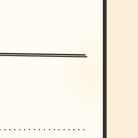
/imagine prompt: cinematic, cyberpunk s
unset, neon colors, 8k --v 6.0