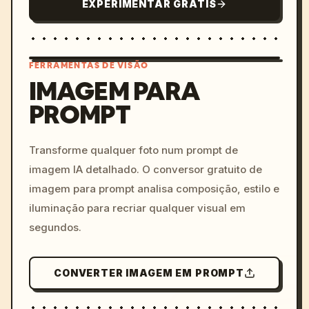
EXPERIMENTAR GRÁTIS
FERRAMENTAS DE VISÃO
IMAGEM PARA
PROMPT
/imagine prompt: cinemati
c, cyberpunk sunset, neon
colors, 8k --v 6.0
Transforme qualquer foto num prompt de
imagem IA detalhado. O conversor gratuito de
imagem para prompt analisa composição, estilo e
iluminação para recriar qualquer visual em
segundos.
CONVERTER IMAGEM EM PROMPT