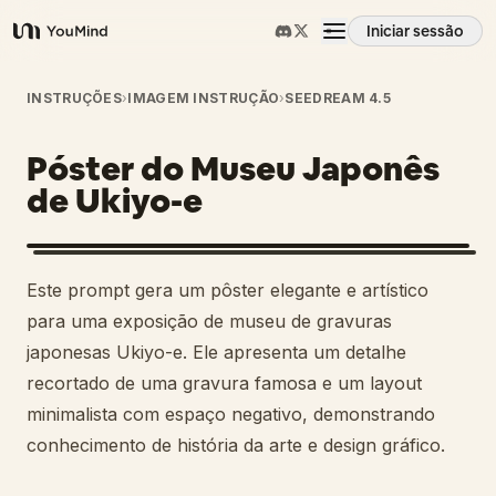
Iniciar sessão
YouMind
Visão geral
INSTRUÇÕES
›
IMAGEM INSTRUÇÃO
›
SEEDREAM 4.5
Póster do Museu Japonês
Casos de uso
de Ukiyo-e
Habilidades
Este prompt gera um pôster elegante e artístico
Prompts
para uma exposição de museu de gravuras
japonesas Ukiyo-e. Ele apresenta um detalhe
recortado de uma gravura famosa e um layout
Preços
minimalista com espaço negativo, demonstrando
conhecimento de história da arte e design gráfico.
Transferir