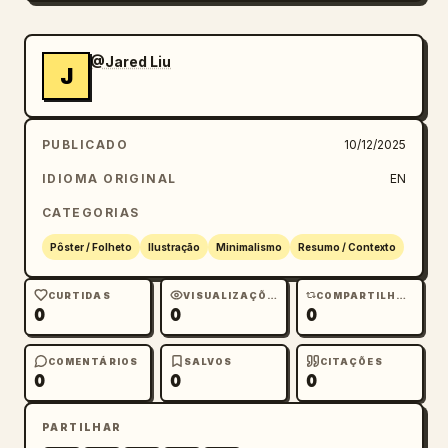
@Jared Liu
J
PUBLICADO
10/12/2025
IDIOMA ORIGINAL
EN
CATEGORIAS
Pôster / Folheto
Ilustração
Minimalismo
Resumo / Contexto
CURTIDAS
VISUALIZAÇÕES
COMPARTILHAMENTOS
0
0
0
COMENTÁRIOS
SALVOS
CITAÇÕES
0
0
0
PARTILHAR