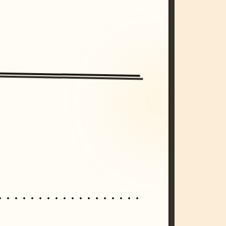
/imagine prompt: cinematic, cyberpunk s
unset, neon colors, 8k --v 6.0