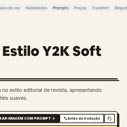
asos de uso
Habilidades
Prompts
Preços
Transferir
Blogu
 Estilo Y2K Soft
no estilo editorial de revista, apresentando
éis suaves.
RAR IMAGEM COM PROMPT
Antes da tradução