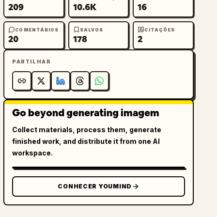
209
10.6K
16
COMENTÁRIOS
SALVOS
CITAÇÕES
20
178
2
PARTILHAR
Go beyond generating imagem
Collect materials, process them, generate
finished work, and distribute it from one AI
workspace.
CONHECER YOUMIND