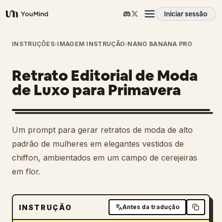
Iniciar sessão
YouMind
Visão geral
INSTRUÇÕES
›
IMAGEM INSTRUÇÃO
›
NANO BANANA PRO
Retrato Editorial de Moda
Casos de uso
de Luxo para Primavera
Habilidades
Um prompt para gerar retratos de moda de alto
Prompts
padrão de mulheres em elegantes vestidos de
chiffon, ambientados em um campo de cerejeiras
em flor.
Preços
Transferir
INSTRUÇÃO
Antes da tradução