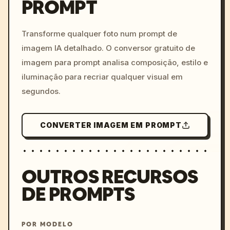
PROMPT
/imagine prompt: cinemati
c, cyberpunk sunset, neon
colors, 8k --v 6.0
Transforme qualquer foto num prompt de
imagem IA detalhado. O conversor gratuito de
imagem para prompt analisa composição, estilo e
iluminação para recriar qualquer visual em
segundos.
CONVERTER IMAGEM EM PROMPT
OUTROS RECURSOS
DE PROMPTS
POR MODELO