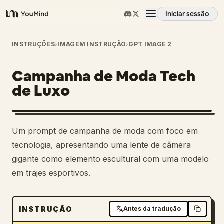
Iniciar sessão
YouMind
Visão geral
INSTRUÇÕES
›
IMAGEM INSTRUÇÃO
›
GPT IMAGE 2
Campanha de Moda Tech
Casos de uso
de Luxo
Habilidades
Um prompt de campanha de moda com foco em
Prompts
tecnologia, apresentando uma lente de câmera
gigante como elemento escultural com uma modelo
em trajes esportivos.
Preços
Transferir
INSTRUÇÃO
Antes da tradução