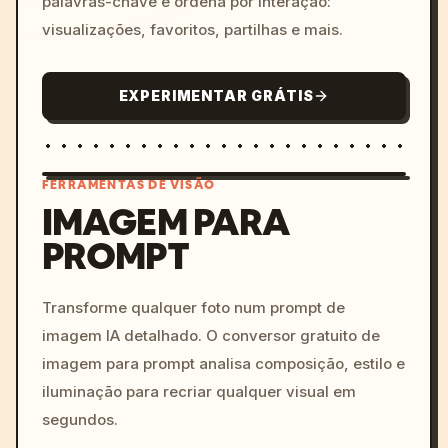
palavras-chave e ordena por interação:
visualizações, favoritos, partilhas e mais.
EXPERIMENTAR GRÁTIS
FERRAMENTAS DE VISÃO
IMAGEM PARA
PROMPT
/imagine prompt: cinemati
c, cyberpunk sunset, neon
colors, 8k --v 6.0
Transforme qualquer foto num prompt de
imagem IA detalhado. O conversor gratuito de
imagem para prompt analisa composição, estilo e
iluminação para recriar qualquer visual em
segundos.