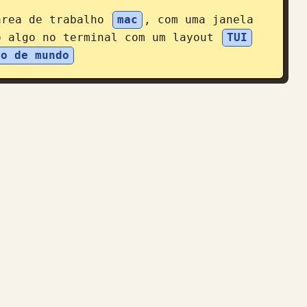
área de trabalho 
mac
, com uma janela 
o algo no terminal com um layout 
TUI
ão de mundo