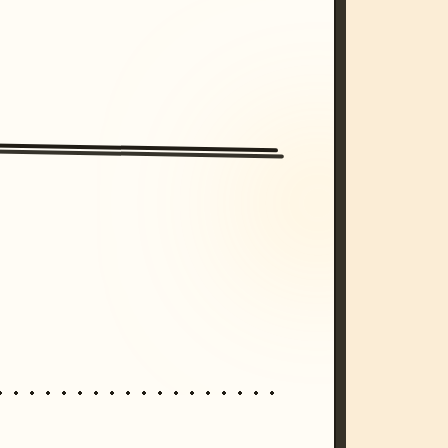
/imagine prompt: cinematic, cyberpunk s
unset, neon colors, 8k --v 6.0