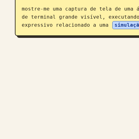
mostre-me uma captura de tela de uma 
de terminal grande visível, executand
expressivo relacionado a uma 
simulaç