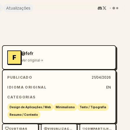
e
Atualizações
@fofr
F
Ver original
PUBLICADO
21/04/2026
IDIOMA ORIGINAL
EN
CATEGORIAS
Design de Aplicações / Web
Minimalismo
Texto / Tipografia
Resumo / Contexto
CURTIDAS
VISUALIZAÇÕES
COMPARTILHAMENTOS