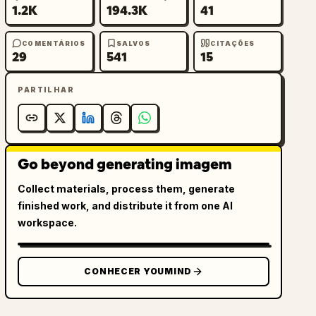
1.2K
194.3K
41
COMENTÁRIOS
SALVOS
CITAÇÕES
29
541
15
PARTILHAR
Go beyond generating imagem
Collect materials, process them, generate
finished work, and distribute it from one AI
workspace.
CONHECER YOUMIND