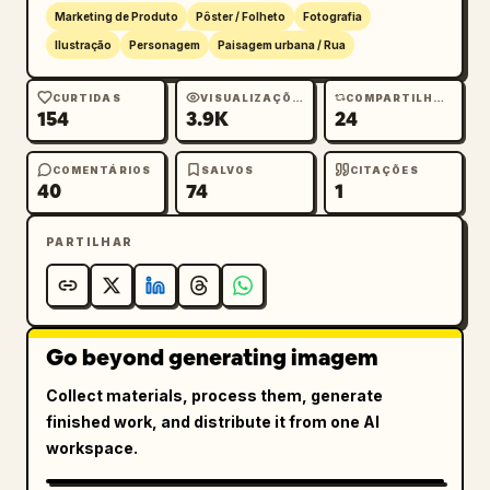
Marketing de Produto
Pôster / Folheto
Fotografia
Ilustração
Personagem
Paisagem urbana / Rua
CURTIDAS
VISUALIZAÇÕES
COMPARTILHAMENTOS
154
3.9K
24
COMENTÁRIOS
SALVOS
CITAÇÕES
40
74
1
PARTILHAR
Go beyond generating imagem
Collect materials, process them, generate
finished work, and distribute it from one AI
workspace.