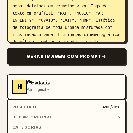
neon, detalhes em vermelho vivo. Tags de 
texto em graffiti: "RAP", "MUSIC", "ART 
INFINITY", "OVA10", "EXIT", "HRN". Estética 
de fotografia de moda urbana misturada com 
ilustração urbana. Iluminação cinematográfica 
dramática, sombras profundas, luz de 
contorno. Detalhes ultra nítidos em 4K HDR, 
texturas fotorrealistas, alto contraste, foto 
GERAR IMAGEM COM PROMPT
com qualidade de revista de moda.
@Harboris
H
Ver original
PUBLICADO
4/05/2026
IDIOMA ORIGINAL
EN
CATEGORIAS