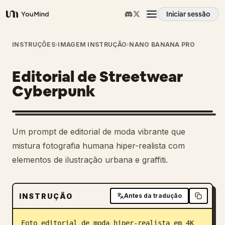
Iniciar sessão
YouMind
Visão geral
INSTRUÇÕES
›
IMAGEM INSTRUÇÃO
›
NANO BANANA PRO
Editorial de Streetwear
Casos de uso
Cyberpunk
Habilidades
Um prompt de editorial de moda vibrante que
Prompts
mistura fotografia humana hiper-realista com
elementos de ilustração urbana e graffiti.
Preços
INSTRUÇÃO
Antes da tradução
Transferir
Foto editorial de moda hiper-realista em 4K 