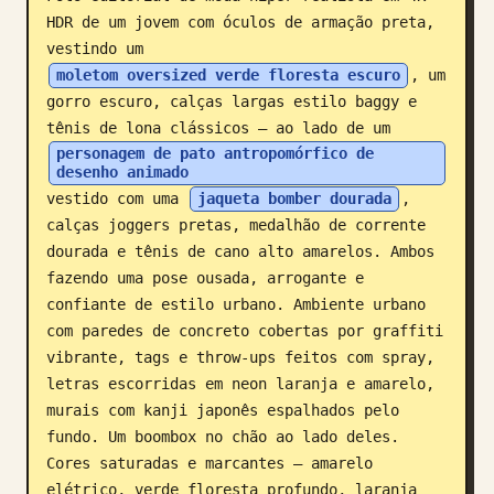
HDR de um jovem com óculos de armação preta, 
Blogue
vestindo um 
moletom oversized verde floresta escuro
, um 
Atualizações
gorro escuro, calças largas estilo baggy e 
tênis de lona clássicos — ao lado de um 
personagem de pato antropomórfico de 
desenho animado
vestido com uma 
jaqueta bomber dourada
, 
calças joggers pretas, medalhão de corrente 
dourada e tênis de cano alto amarelos. Ambos 
fazendo uma pose ousada, arrogante e 
confiante de estilo urbano. Ambiente urbano 
com paredes de concreto cobertas por graffiti 
vibrante, tags e throw-ups feitos com spray, 
letras escorridas em neon laranja e amarelo, 
murais com kanji japonês espalhados pelo 
fundo. Um boombox no chão ao lado deles. 
Cores saturadas e marcantes — amarelo 
elétrico, verde floresta profundo, laranja 