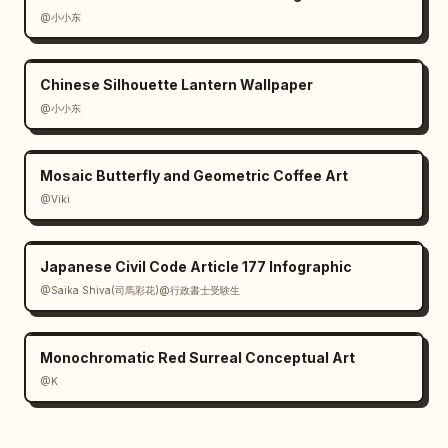
@小小东
Chinese Silhouette Lantern Wallpaper
@小小东
Mosaic Butterfly and Geometric Coffee Art
@Viki
Japanese Civil Code Article 177 Infographic
@Saika Shiva(司馬彩花)@行政書士受験生
Monochromatic Red Surreal Conceptual Art
@K