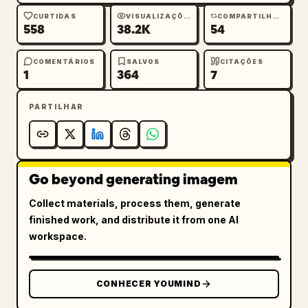
CURTIDAS
VISUALIZAÇÕES
COMPARTILHAMENTOS
558
38.2K
54
COMENTÁRIOS
SALVOS
CITAÇÕES
1
364
7
PARTILHAR
Go beyond generating imagem
Collect materials, process them, generate
finished work, and distribute it from one AI
workspace.
CONHECER YOUMIND