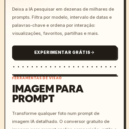
Deixa a IA pesquisar em dezenas de milhares de
prompts. Filtra por modelo, intervalo de datas e
palavras-chave e ordena por interação:
visualizações, favoritos, partilhas e mais.
EXPERIMENTAR GRÁTIS
FERRAMENTAS DE VISÃO
IMAGEM PARA
PROMPT
/imagine prompt: cinemati
c, cyberpunk sunset, neon
colors, 8k --v 6.0
Transforme qualquer foto num prompt de
imagem IA detalhado. O conversor gratuito de