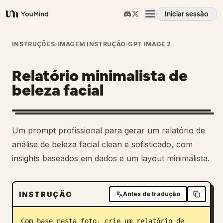
Iniciar sessão
YouMind
Visão geral
INSTRUÇÕES
›
IMAGEM INSTRUÇÃO
›
GPT IMAGE 2
Relatório minimalista de
Casos de uso
beleza facial
Habilidades
1
Um prompt profissional para gerar um relatório de
Prompts
análise de beleza facial clean e sofisticado, com
insights baseados em dados e um layout minimalista.
Preços
INSTRUÇÃO
Antes da tradução
Transferir
Com base nesta foto, crie um relatório de 