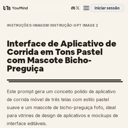
Iniciar sessão
YouMind
Visão geral
INSTRUÇÕES
›
IMAGEM INSTRUÇÃO
›
GPT IMAGE 2
Interface de Aplicativo de
Casos de uso
Corrida em Tons Pastel
com Mascote Bicho-
Habilidades
Preguiça
Prompts
Este prompt gera um conceito polido de aplicativo
Preços
de corrida móvel de três telas com estilo pastel
suave e um mascote de bicho-preguiça fofo, ideal
para vitrines de design de aplicativos e mockups de
Transferir
interface editáveis.