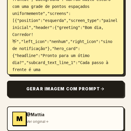
com uma grade de pontos espaçados 
uniformemente","screens":
[{"position":"esquerda","screen_type":"painel 
inicial","header":{"greeting":"Bom dia, 
Corredor! 
👋","left_icon":"nenhum","right_icon":"sino 
de notificação"},"hero_card":
{"headline":"Pronto para um ótimo 
dia?","subcard_text_line_1":"Cada passo à 
frente é uma 
vitória.","subcard_text_line_2":"Vamos fazer 
valer a pena. 🌱","illustration":"bicho-
GERAR IMAGEM COM PROMPT
preguiça fofo usando uma faixa de cabelo 
creme e roupa de treino verde-menta, em pé e 
acenando dentro do cartão à 
direita"},"sections":[{"title":"Esta 
@Mattia
M
Semana","position":"superior 
Ver original
central","count":3,"labels":