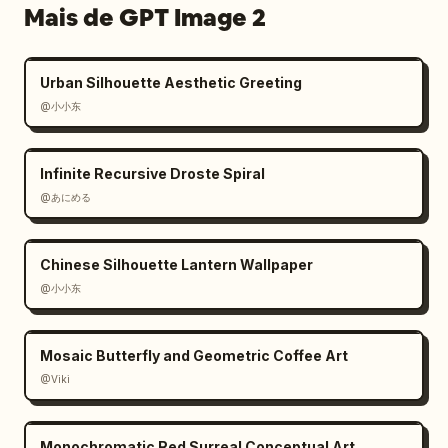
em um círculo bege 
Mais de GPT Image 2
claro","illustration":"pequeno bicho-preguiça 
se alongando na borda superior direita do 
círculo"},"goal_options":{"count":4,"labels":
Urban Silhouette Aesthetic Greeting
["2 km","5 km","10 km","Meia"],"active":"5 
@小小东
km"},"primary_cta":{"label":"Iniciar 
Corrida","style":"botão grande arredondado 
Infinite Recursive Droste Spiral
verde-sálvia"},"secondary_action":
{"label":"Apenas Rastrear","icon":"marcador 
@あにめる
de localização"},"bottom_nav":
{"count":4,"labels":
Chinese Silhouette Lantern Wallpaper
["Início","Correr","Progresso","Perfil"],"act
@小小东
ive":"Correr"}}]}}
Mosaic Butterfly and Geometric Coffee Art
@Viki
Monochromatic Red Surreal Conceptual Art