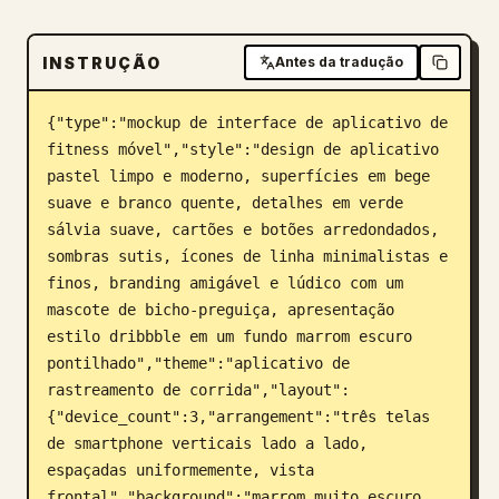
Blogue
INSTRUÇÃO
Antes da tradução
Atualizações
{"type":"mockup de interface de aplicativo de 
fitness móvel","style":"design de aplicativo 
pastel limpo e moderno, superfícies em bege 
suave e branco quente, detalhes em verde 
sálvia suave, cartões e botões arredondados, 
sombras sutis, ícones de linha minimalistas e 
finos, branding amigável e lúdico com um 
mascote de bicho-preguiça, apresentação 
estilo dribbble em um fundo marrom escuro 
pontilhado","theme":"aplicativo de 
rastreamento de corrida","layout":
{"device_count":3,"arrangement":"três telas 
de smartphone verticais lado a lado, 
espaçadas uniformemente, vista 
frontal","background":"marrom muito escuro 