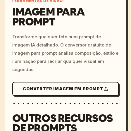
FERRAMENTAS DE VISÃO
IMAGEM PARA
PROMPT
/imagine prompt: cinemati
c, cyberpunk sunset, neon
colors, 8k --v 6.0
Transforme qualquer foto num prompt de
imagem IA detalhado. O conversor gratuito de
imagem para prompt analisa composição, estilo e
iluminação para recriar qualquer visual em
segundos.
CONVERTER IMAGEM EM PROMPT
OUTROS RECURSOS
DE PROMPTS