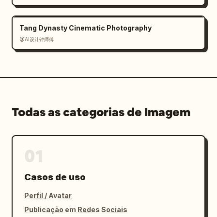
pelo pequeno texto decorativo da história, 
preserve a sensação de que cada objeto é 
feito de papel impresso em camadas que se 
Tang Dynasty Cinematic Photography
eleva do livro aberto."}
@AI设计钟师傅
Todas as categorias de Imagem
01
Casos de uso
Perfil / Avatar
Publicação em Redes Sociais