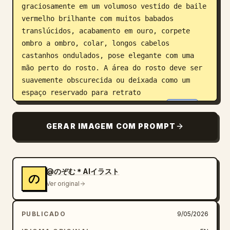
graciosamente em um volumoso vestido de baile 
vermelho brilhante com muitos babados 
translúcidos, acabamento em ouro, corpete 
ombro a ombro, colar, longos cabelos 
castanhos ondulados, pose elegante com uma 
mão perto do rosto. A área do rosto deve ser 
suavemente obscurecida ou deixada como um 
espaço reservado para retrato 
personalizável.","character_name":"
Nozomu
","dress_color":"
vermelho rubi profundo
GERAR IMAGEM COM PROMPT
","storybook_title":"
Bem-vindo ao mundo de Nozomu
","subtitle":"
O início dos sonhos e da magia
"},"layout":
{"format":"imagem vertical de página inteira, 
@のぞむ＊AIイラスト
の
escultura de livro pop-up artesanal 
Ver original
realista","discrete_labeled_text_areas_count"
:6,"labeled_text_areas":[{"position":"faixa 
PUBLICADO
9/05/2026
arqueada superior esquerda","text":"
Bem-vindo ao mundo de Nozomu