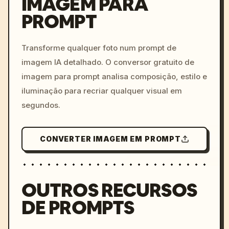
IMAGEM PARA
PROMPT
/imagine prompt: cinemati
c, cyberpunk sunset, neon
colors, 8k --v 6.0
Transforme qualquer foto num prompt de
imagem IA detalhado. O conversor gratuito de
imagem para prompt analisa composição, estilo e
iluminação para recriar qualquer visual em
segundos.
CONVERTER IMAGEM EM PROMPT
OUTROS RECURSOS
DE PROMPTS