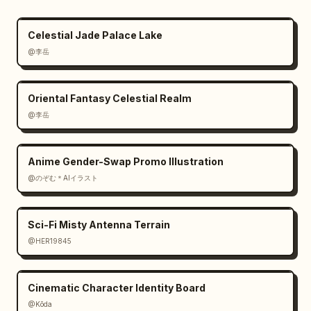
{"art_direction":"anime shoujo japonês 
romântico misturado com artesanato em papel 
Celestial Jade Palace Lake
premium, engenharia de livro pop-up, conto de 
@李岳
fadas vitoriano, detalhes em ouro 
ornamentado, realismo mágico 
sonhador","color_palette":"pergaminho marfim 
Oriental Fantasy Celestial Realm
quente, ouro antigo, vermelho rubi, rosas 
@李岳
rosa blush, céu estrelado marinho, madeira de 
nogueira escura","lighting":"luz de velas 
Anime Gender-Swap Promo Illustration
quente da esquerda, destaques brilhantes 
@のぞむ＊AIイラスト
suaves na folha de ouro, vinheta 
suave","render_quality":"ultra detalhado, 
texturas de papel nítidas, profundidade em 
Sci-Fi Misty Antenna Terrain
camadas, sombras realistas, tinta brilhante, 
@HER19845
acabamento de fotografia de produto em alta 
resolução"},"constraints":"Sem objetos 
modernos, sem aparência de pôster plano, 
Cinematic Character Identity Board
evite tipografia bagunçada e ilegível, exceto 
@Kōda