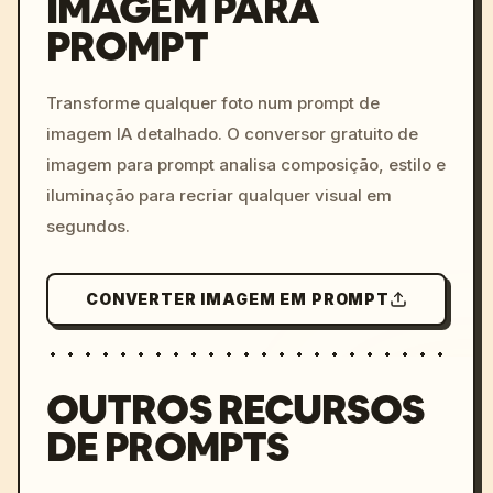
IMAGEM PARA
PROMPT
/imagine prompt: cinemati
c, cyberpunk sunset, neon
colors, 8k --v 6.0
Transforme qualquer foto num prompt de
imagem IA detalhado. O conversor gratuito de
imagem para prompt analisa composição, estilo e
iluminação para recriar qualquer visual em
segundos.
CONVERTER IMAGEM EM PROMPT
OUTROS RECURSOS
DE PROMPTS