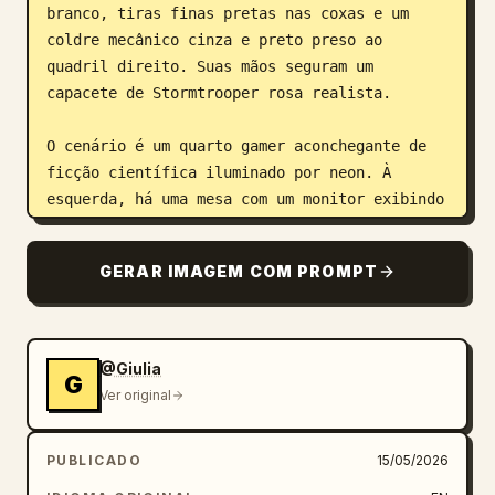
branco, tiras finas pretas nas coxas e um 
coldre mecânico cinza e preto preso ao 
quadril direito. Suas mãos seguram um 
capacete de Stormtrooper rosa realista.

O cenário é um quarto gamer aconchegante de 
ficção científica iluminado por neon. À 
esquerda, há uma mesa com um monitor exibindo 
um pôster de Darth Vader da 'Giulia', junto 
com pequenas figuras de ação em uma 
GERAR IMAGEM COM PROMPT
prateleira. A parede é decorada com painéis 
de luz neon hexagonais cor-de-rosa. À 
direita, uma grande janela revela um vibrante 
horizonte de cidade cyberpunk iluminado em 
@Giulia
G
neon azul e roxo. A iluminação 
Ver original
cinematográfica de neon mistura tons quentes 
e frios, com um brilho rosa e vermelho quente 
PUBLICADO
15/05/2026
das luzes internas criando reflexos suaves em 
seu macacão brilhante. O clima geral é 