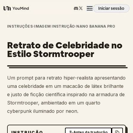
Iniciar sessão
YouMind
Visão geral
INSTRUÇÕES
›
IMAGEM INSTRUÇÃO
›
NANO BANANA PRO
Retrato de Celebridade no
Casos de uso
Estilo Stormtrooper
Habilidades
Um prompt para retrato hiper-realista apresentando
Prompts
uma celebridade em um macacão de látex brilhante
e justo de ficção científica inspirado na armadura de
Stormtrooper, ambientado em um quarto
Preços
cyberpunk iluminado por neon.
Transferir
INSTRUÇÃO
Antes da tradução