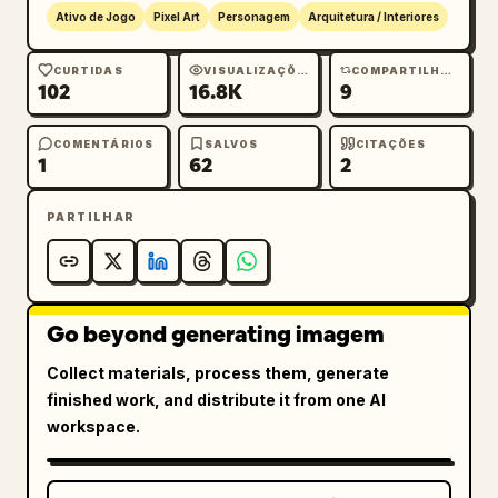
Ativo de Jogo
Pixel Art
Personagem
Arquitetura / Interiores
CURTIDAS
VISUALIZAÇÕES
COMPARTILHAMENTOS
102
16.8K
9
COMENTÁRIOS
SALVOS
CITAÇÕES
1
62
2
PARTILHAR
Go beyond generating imagem
Collect materials, process them, generate
finished work, and distribute it from one AI
workspace.