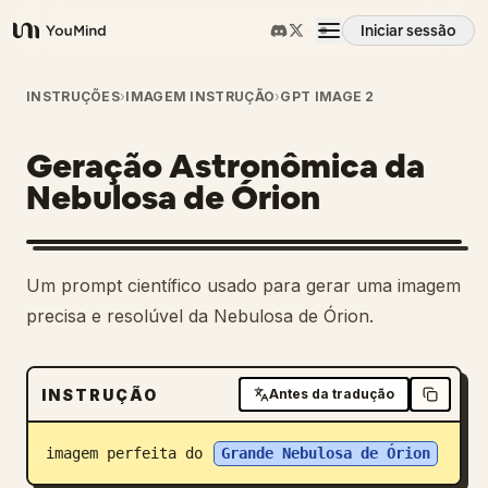
Iniciar sessão
YouMind
Visão geral
INSTRUÇÕES
›
IMAGEM INSTRUÇÃO
›
GPT IMAGE 2
Geração Astronômica da
Casos de uso
Nebulosa de Órion
Habilidades
Um prompt científico usado para gerar uma imagem
Prompts
precisa e resolúvel da Nebulosa de Órion.
Preços
INSTRUÇÃO
Antes da tradução
Transferir
imagem perfeita do 
Grande Nebulosa de Órion