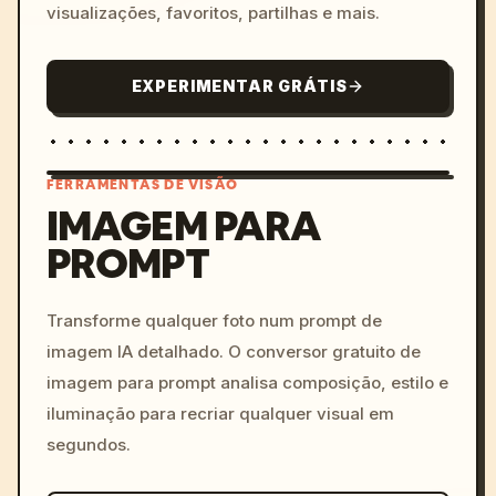
visualizações, favoritos, partilhas e mais.
EXPERIMENTAR GRÁTIS
FERRAMENTAS DE VISÃO
IMAGEM PARA
PROMPT
/imagine prompt: cinemati
c, cyberpunk sunset, neon
colors, 8k --v 6.0
Transforme qualquer foto num prompt de
imagem IA detalhado. O conversor gratuito de
imagem para prompt analisa composição, estilo e
iluminação para recriar qualquer visual em
segundos.