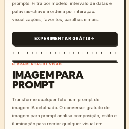
prompts. Filtra por modelo, intervalo de datas e
palavras-chave e ordena por interação:
visualizações, favoritos, partilhas e mais.
EXPERIMENTAR GRÁTIS
FERRAMENTAS DE VISÃO
IMAGEM PARA
PROMPT
/imagine prompt: cinemati
c, cyberpunk sunset, neon
colors, 8k --v 6.0
Transforme qualquer foto num prompt de
imagem IA detalhado. O conversor gratuito de
imagem para prompt analisa composição, estilo e
iluminação para recriar qualquer visual em