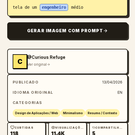
tela de um 
engenheiro
 médio
Blogue
Atualizações
GERAR IMAGEM COM PROMPT
@Curious Refuge
C
Ver original
PUBLICADO
13/04/2026
IDIOMA ORIGINAL
EN
CATEGORIAS
Design de Aplicações / Web
Minimalismo
Resumo / Contexto
CURTIDAS
VISUALIZAÇÕES
COMPARTILHAMENTOS
118
11.4K
5