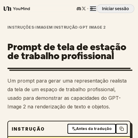
Iniciar sessão
YouMind
Visão geral
INSTRUÇÕES
›
IMAGEM INSTRUÇÃO
›
GPT IMAGE 2
Prompt de tela de estação
Casos de uso
de trabalho profissional
Habilidades
Um prompt para gerar uma representação realista
Prompts
da tela de um espaço de trabalho profissional,
usado para demonstrar as capacidades do GPT-
Image 2 na renderização de texto e objetos.
Preços
Transferir
INSTRUÇÃO
Antes da tradução